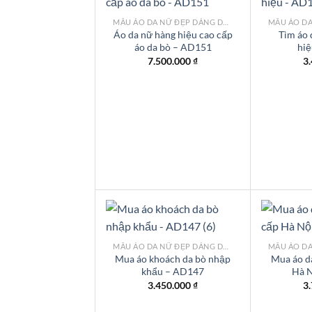
MẪU ÁO DA NỮ ĐẸP DÁNG DÀI TPHCM
Áo da nữ hàng hiệu cao cấp
Tìm áo 
áo da bò – AD151
hi
Add to
wishlist
7.500.000
₫
3
MẪU ÁO DA NỮ ĐẸP DÁNG DÀI TPHCM
Mua áo khoách da bò nhập
Mua áo d
khẩu – AD147
Hà 
Add to
wishlist
3.450.000
₫
3