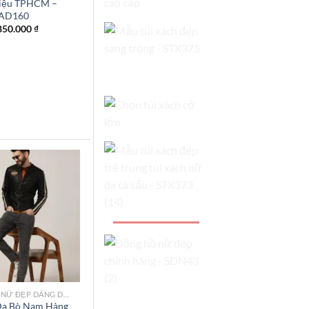
hiệu TPHCM –
AD160
850.000
₫
Add to
wishlist
MẪU ÁO DA NỮ ĐẸP DÁNG DÀI TPHCM
Da Bò Nam Hàng