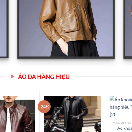
ÁO DA HÀNG HIỆU
-24%
Add to
Add to
Áo kho
wishlist
wishlist