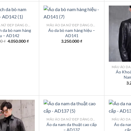
MẪU ÁO DA NỮ ĐẸP DÁNG DÀI TPHCM
MẪU ÁO DA NỮ ĐẸP DÁNG DÀI TPHCM
h da bò nam hàng
Áo da bò nam hàng hiệu –
ệu – AD142
AD141
Add to
Add to
wishlist
wishlist
Giá
Giá
00
₫
4.050.000
₫
3.250.000
₫
gốc
hiện
là:
tại
4.500.000 ₫.
là:
4.050.000 ₫.
Áo Khoá
Nam
3.
MẪU ÁO DA NỮ ĐẸP DÁNG DÀI TPHCM
Áo da nam da thuật cao cấp
Áo da na
– AD137
cấ
Add to
Add to