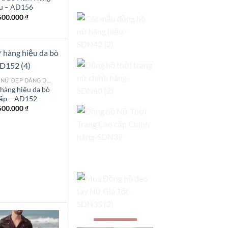
u – AD156
500.000
₫
MẪU ÁO DA NỮ ĐẸP DÁNG DÀI TPHCM
 hàng hiệu da bò
cấp – AD152
Add to
wishlist
500.000
₫