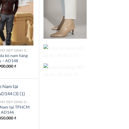
Add to
wishlist
MẪU ÁO DA NỮ ĐẸP DÁNG DÀI TPHCM
da bò nam hàng
u – AD148
900.000
₫
MẪU ÁO DA NỮ ĐẸP DÁNG DÀI TPHCM
 Nam tại TPHCM
 AD144
Add to
wishlist
350.000
₫