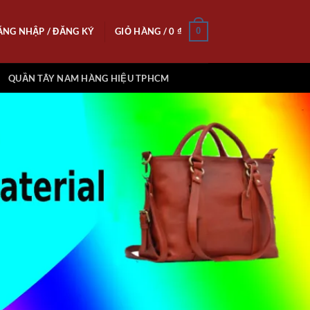
ĂNG NHẬP / ĐĂNG KÝ
GIỎ HÀNG /
0
₫
0
QUẦN TÂY NAM HÀNG HIỆU TPHCM