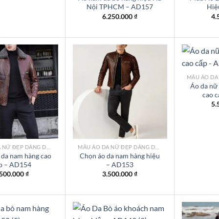
Nội TPHCM – AD157
Hiệ
6.250.000
₫
4.
Áo da nữ
cao 
Add to
Add to
wishlist
wishlist
5.
MẪU ÁO DA NỮ ĐẸP DÁNG DÀI TPHCM
MẪU ÁO DA NỮ ĐẸP DÁNG DÀI TPHCM
 da nam hàng cao
Chọn áo da nam hàng hiệu
p – AD154
– AD153
.500.000
₫
3.500.000
₫