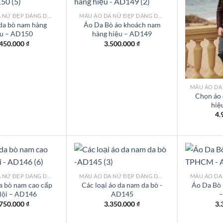
MẪU ÁO DA NỮ ĐẸP DÁNG DÀI TPHCM
MẪU ÁO DA NỮ ĐẸP DÁNG DÀI TPHCM
da bò nam hàng
Áo Da Bò áo khoách nam
ệu – AD150
hàng hiệu – AD149
Add to
Add to
wishlist
wishlist
.450.000
₫
3.500.000
₫
Chọn áo 
hiệ
4.
MẪU ÁO DA NỮ ĐẸP DÁNG DÀI TPHCM
MẪU ÁO DA NỮ ĐẸP DÁNG DÀI TPHCM
a bò nam cao cấp
Các loại áo da nam da bò -
Áo Da Bò
Nội – AD146
AD145
–
Add to
Add to
wishlist
wishlist
.750.000
₫
3.350.000
₫
3.