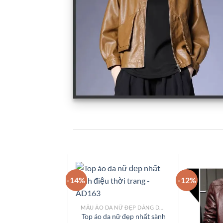
-14%
-12%
MẪU ÁO DA NỮ ĐẸP DÁNG DÀI TPHCM
Add to
Top áo da nữ đẹp nhất sành
wishlist