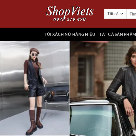
Chuyển
đến
Tìm
kiếm:
nội
dung
TÚI XÁCH NỮ HÀNG HIỆU
TẤT CẢ SẢN PHẨ