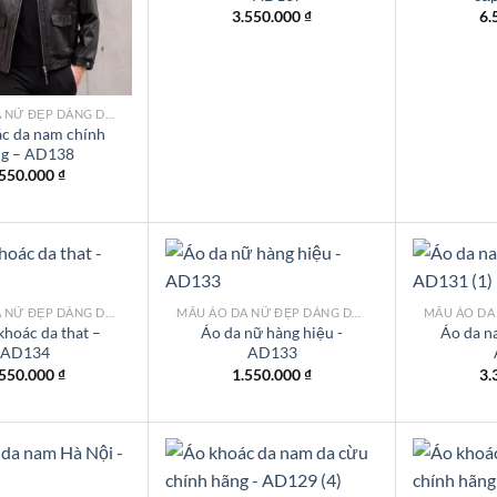
wishlist
wishlist
3.550.000
₫
6.
MẪU ÁO DA NỮ ĐẸP DÁNG DÀI TPHCM
c da nam chính
ng – AD138
.550.000
₫
MẪU ÁO DA NỮ ĐẸP DÁNG DÀI TPHCM
MẪU ÁO DA NỮ ĐẸP DÁNG DÀI TPHCM
khoác da that –
Áo da nữ hàng hiệu -
Áo da n
AD134
AD133
Add to
Add to
wishlist
wishlist
.550.000
₫
1.550.000
₫
3.