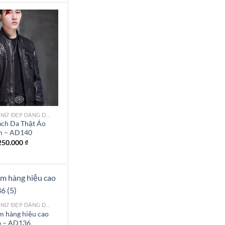
Add to
wishlist
MẪU ÁO DA NỮ ĐẸP DÁNG DÀI TPHCM
ch Da Thật Áo
 – AD140
250.000
₫
MẪU ÁO DA NỮ ĐẸP DÁNG DÀI TPHCM
m hàng hiệu cao
p – AD136
Add to