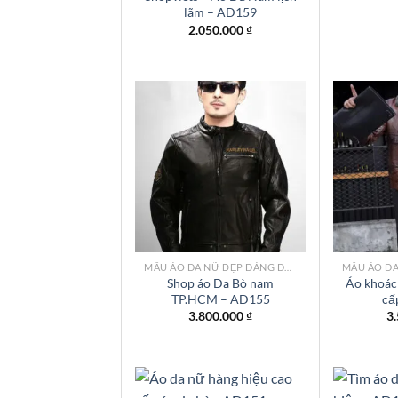
lãm – AD159
2.050.000
₫
Add to
wishlist
MẪU ÁO DA NỮ ĐẸP DÁNG DÀI TPHCM
Shop áo Da Bò nam
Áo khoác
TP.HCM – AD155
cấ
3.800.000
₫
3