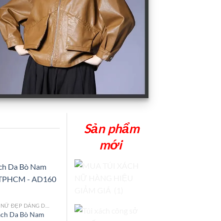
Sản phẩm
mới
MẪU ÁO DA NỮ ĐẸP DÁNG DÀI TPHCM
Add to
ách Da Bò Nam
wishlist