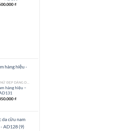
wishlist
500.000
₫
MẪU ÁO DA NỮ ĐẸP DÁNG DÀI TPHCM
am hàng hiệu –
AD131
Add to
wishlist
350.000
₫