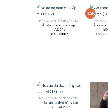
-10%
MẪU ÁO DA NỮ ĐẸP DÁNG DÀI TPHCM
Áo da bò nam cao cấp –
Áo khoác
AD143
hi
Add to
wishlist
3.450.000
₫
4.500.0
MẪU ÁO DA NỮ ĐẸP DÁNG DÀI TPHCM
Mua áo da thật hàng cao
cấp – AD139
Add to