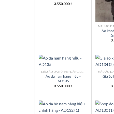
wishlist
3.550.000
₫
Áo khoá
hã
3
MẪU ÁO DA NỮ ĐẸP DÁNG DÀI TPHCM
Áo da nam hàng hiệu -
Giá áo 
AD135
Add to
wishlist
3.550.000
₫
3