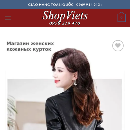
Chuyển
GIAO HÀNG TOÀN QUỐC - 0969 914 943 :
đến
nội
0
dung
Add to
wishlist