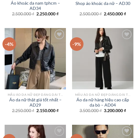
Áo khoác da nam tphcm –
Shop áo khoác da nữ – AD30
AD34
Giá
Giá
Giá
Giá
2.500.000
₫
2.250.000
₫
2.500.000
₫
2.450.000
₫
gốc
hiện
gốc
hiện
là:
tại
là:
tại
2.500.000 ₫.
là:
2.500.000 ₫.
là:
2.250.000 ₫.
2.450.
-4%
-9%
Add to
Add to
wishlist
wishlist
MẪU ÁO DA NỮ ĐẸP DÁNG DÀI TPHCM
MẪU ÁO DA NỮ ĐẸP DÁNG DÀI TPHCM
Áo da nữ thật giá tốt nhất –
Áo da nữ hàng hiệu cao cấp
AD29
da bò – AD04
Giá
Giá
Giá
Giá
2.250.000
₫
2.150.000
₫
3.500.000
₫
3.200.000
₫
gốc
hiện
gốc
hiện
là:
tại
là:
tại
2.250.000 ₫.
là:
3.500.000 ₫.
là:
2.150.000 ₫.
3.200.