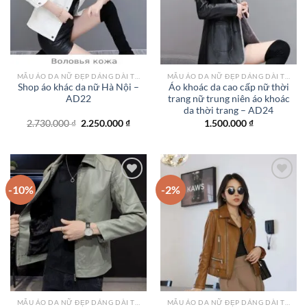
MẪU ÁO DA NỮ ĐẸP DÁNG DÀI TPHCM
MẪU ÁO DA NỮ ĐẸP DÁNG DÀI TPHCM
Shop áo khác da nữ Hà Nội –
Áo khoác da cao cấp nữ thời
AD22
trang nữ trung niên áo khoác
da thời trang – AD24
Giá
Giá
2.730.000
₫
2.250.000
₫
1.500.000
₫
gốc
hiện
là:
tại
2.730.000 ₫.
là:
2.250.000 ₫.
-10%
-2%
Add to
Add to
wishlist
wishlist
MẪU ÁO DA NỮ ĐẸP DÁNG DÀI TPHCM
MẪU ÁO DA NỮ ĐẸP DÁNG DÀI TPHCM