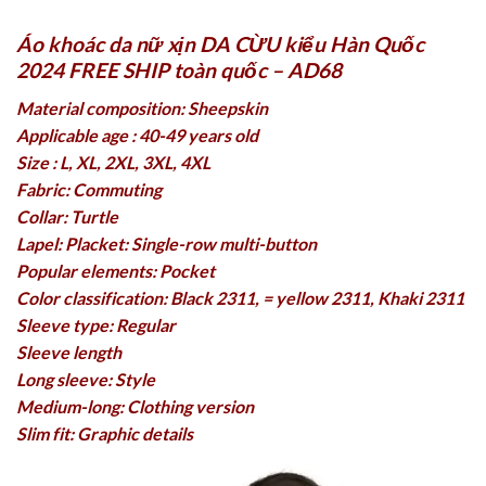
Áo khoác da nữ xịn DA CỪU kiểu Hàn Quốc
2024 FREE SHIP toàn quốc – AD68
Material composition: Sheepskin
Applicable age : 40-49 years old
Size : L, XL, 2XL, 3XL, 4XL
Fabric: Commuting
Collar: Turtle
Lapel: Placket: Single-row multi-button
Popular elements: Pocket
Color classification: Black 2311, = yellow 2311, Khaki 2311
Sleeve type: Regular
Sleeve length
Long sleeve: Style
Medium-long: Clothing version
Slim fit: Graphic details