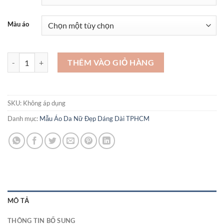
Màu áo
Áo khoác da nữ xịn DA CỪU kiểu Hàn Quốc 2024 FREE SHIP toàn qu
THÊM VÀO GIỎ HÀNG
SKU:
Không áp dụng
Danh mục:
Mẫu Áo Da Nữ Đẹp Dáng Dài TPHCM
MÔ TẢ
THÔNG TIN BỔ SUNG