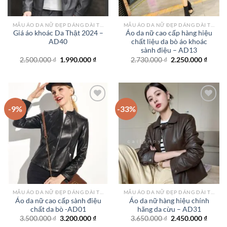
MẪU ÁO DA NỮ ĐẸP DÁNG DÀI TPHCM
MẪU ÁO DA NỮ ĐẸP DÁNG DÀI TPHCM
Giá áo khoác Da Thật 2024 –
Áo da nữ cao cấp hàng hiệu
AD40
chất liệu da bò áo khoác
sành điệu – AD13
Giá
Giá
Giá
Giá
2.500.000
₫
1.990.000
₫
2.730.000
₫
2.250.000
₫
gốc
hiện
gốc
hiện
là:
tại
là:
tại
2.500.000 ₫.
là:
2.730.000 ₫.
là:
1.990.000 ₫.
2.250.
-9%
-33%
Add to
Add to
wishlist
wishlist
MẪU ÁO DA NỮ ĐẸP DÁNG DÀI TPHCM
MẪU ÁO DA NỮ ĐẸP DÁNG DÀI TPHCM
Áo da nữ cao cấp sành điệu
Áo da nữ hàng hiệu chính
chất da bò -AD01
hãng da cừu – AD31
Giá
Giá
Giá
Giá
3.500.000
₫
3.200.000
₫
3.650.000
₫
2.450.000
₫
gốc
hiện
gốc
hiện