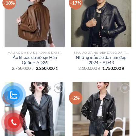
-18%
-17%
Add to
Add to
wishlist
wishlist
MẪU ÁO DA NỮ ĐẸP DÁNG DÀI TPHCM
MẪU ÁO DA NỮ ĐẸP DÁNG DÀI TPHCM
Áo khoác da nữ xịn Hàn
Những mẫu áo da nam đẹp
Quốc – AD26
2024 – AD43
Giá
Giá
Giá
Giá
2.750.000
₫
2.250.000
₫
2.100.000
₫
1.750.000
₫
gốc
hiện
gốc
hiện
là:
tại
là:
tại
2.750.000 ₫.
là:
2.100.000 ₫.
là:
2.250.000 ₫.
1.750.
-8%
-2%
Add to
Add to
wishlist
wishlist