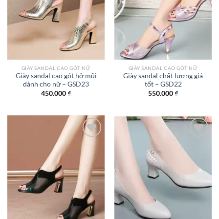
GIÀY SANDAL CAO GÓT NỮ
GIÀY SANDAL CAO GÓT NỮ
Giày sandal cao gót hở mũi
Giày sandal chất lượng giá
dành cho nữ – GSD23
tốt – GSD22
450.000
₫
550.000
₫
Add to
Add to
wishlist
wishlist