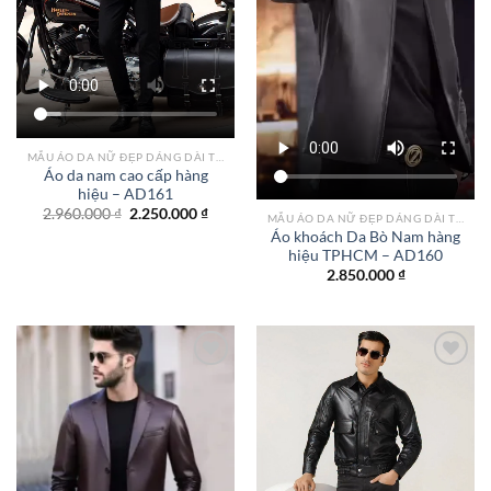
MẪU ÁO DA NỮ ĐẸP DÁNG DÀI TPHCM
Áo da nam cao cấp hàng
hiệu – AD161
Giá
Giá
2.960.000
₫
2.250.000
₫
MẪU ÁO DA NỮ ĐẸP DÁNG DÀI TPHCM
gốc
hiện
Áo khoách Da Bò Nam hàng
là:
tại
hiệu TPHCM – AD160
2.960.000 ₫.
là:
2.250.000 ₫.
2.850.000
₫
Add to
Add to
wishlist
wishlist