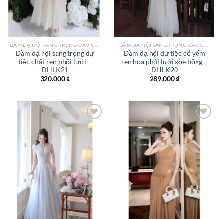
ĐẦM DẠ HỘI SANG TRỌNG CAO CẤP TPHCM
ĐẦM DẠ HỘI SANG TRỌNG CAO CẤP TPHCM
Đầm dạ hội sang trọng dự
Đầm dạ hội dự tiệc cổ yếm
tiệc chất ren phối lưới –
ren hoa phối lưới xòe bồng –
DHLK21
DHLK20
320.000
₫
289.000
₫
Add to
Add to
wishlist
wishlist