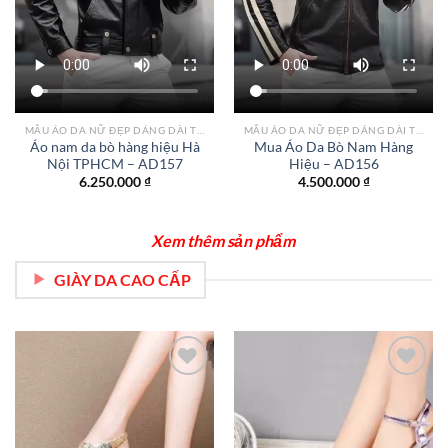
MẪU ÁO DA NỮ ĐẸP DÁNG DÀI TPHCM
MẪU ÁO DA NỮ ĐẸP DÁNG DÀI TPHCM
Áo nam da bò hàng hiệu Hà
Mua Áo Da Bò Nam Hàng
Nội TPHCM – AD157
Hiệu – AD156
6.250.000
₫
4.500.000
₫
Xem thêm sản phẩm
GIÀY DA CAO CẤP
Add to
Add to
wishlist
wishlist