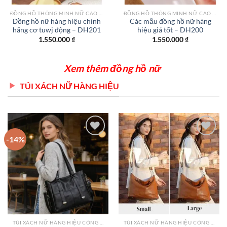
ĐỒNG HỒ THÔNG MINH NỮ CAO CẤP NHẤT
ĐỒNG HỒ THÔNG MINH NỮ CAO CẤP NHẤT
Đồng hồ nữ hàng hiệu chính
Các mẫu đồng hồ nữ hàng
hãng cơ tuwj động – DH201
hiệu giá tốt – DH200
1.550.000
₫
1.550.000
₫
Xem thêm đồng hồ nữ
TÚI XÁCH NỮ HÀNG HIỆU
-14%
Add to
Add to
wishlist
wishlist
TÚI XÁCH NỮ HÀNG HIỆU CÔNG SỞ TPHCM
TÚI XÁCH NỮ HÀNG HIỆU CÔNG SỞ TPHCM