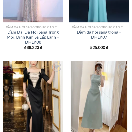
ĐẦM DẠ HỘI SANG TRỌNG CAO CẤP TPHCM
ĐẦM DẠ HỘI SANG TRỌNG CAO CẤP TPHCM
Đầm Dài Dạ Hội Sang Trọng
Đầm dạ hội sang trọng –
Mới, Đính Kim Sa Lấp Lánh –
DHLK07
DHLK08
688.223
₫
525.000
₫
Add to
Add to
wishlist
wishlist