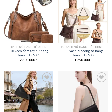
Add to
Add to
wishlist
wishlist
TÚI XÁCH NỮ HÀNG HIỆU CÔNG SỞ TPHCM
TÚI XÁCH NỮ HÀNG HIỆU CÔNG SỞ TPHCM
Túi xách cầm tay nữ hàng
Túi xách nữ công sở hàng
hiệu – TX609
hiệu – TX608
2.350.000
₫
1.250.000
₫
Add to
Add to
wishlist
wishlist