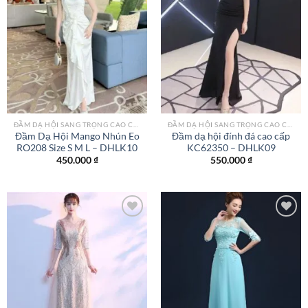
Add to
Add to
wishlist
wishlist
ĐẦM DẠ HỘI SANG TRỌNG CAO CẤP TPHCM
ĐẦM DẠ HỘI SANG TRỌNG CAO CẤP TPHCM
Đầm Dạ Hội Mango Nhún Eo
Đầm dạ hội đính đá cao cấp
RO208 Size S M L – DHLK10
KC62350 – DHLK09
450.000
₫
550.000
₫
Add to
Add to
wishlist
wishlist