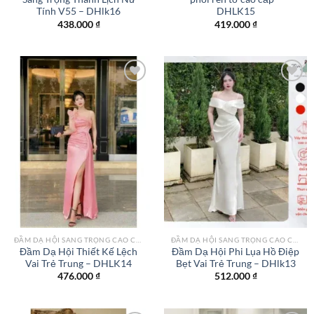
Tính V55 – DHlk16
DHLK15
438.000
₫
419.000
₫
Add to
Add to
wishlist
wishlist
ĐẦM DẠ HỘI SANG TRỌNG CAO CẤP TPHCM
ĐẦM DẠ HỘI SANG TRỌNG CAO CẤP TPHCM
Đầm Dạ Hội Thiết Kế Lệch
Đầm Dạ Hội Phi Lụa Hồ Điệp
Vai Trẻ Trung – DHLK14
Bẹt Vai Trẻ Trung – DHlk13
476.000
₫
512.000
₫