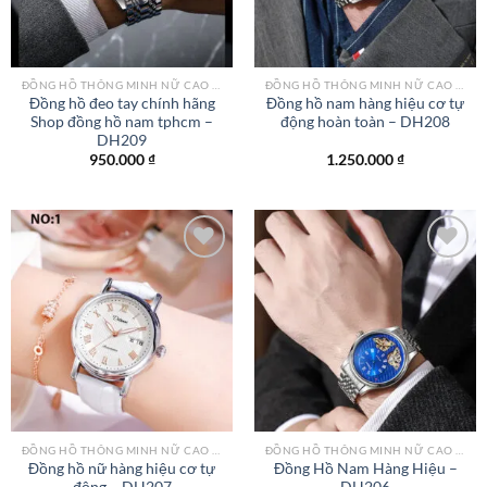
ĐỒNG HỒ THÔNG MINH NỮ CAO CẤP NHẤT
ĐỒNG HỒ THÔNG MINH NỮ CAO CẤP NHẤT
Đồng hồ đeo tay chính hãng
Đồng hồ nam hàng hiệu cơ tự
Shop đồng hồ nam tphcm –
động hoàn toàn – DH208
DH209
950.000
₫
1.250.000
₫
Add to
Add to
wishlist
wishlist
ĐỒNG HỒ THÔNG MINH NỮ CAO CẤP NHẤT
ĐỒNG HỒ THÔNG MINH NỮ CAO CẤP NHẤT
Đồng hồ nữ hàng hiệu cơ tự
Đồng Hồ Nam Hàng Hiệu –
động – DH207
DH206