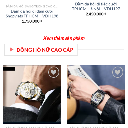
Đầm dạ hội đi tiệc cưới
Add to
Add to
ĐẦM DẠ HỘI SANG TRỌNG CAO CẤP TPHCM
TPHCM Hà Nội – VDH197
wishlist
wishlist
Đầm dạ hội đi đám cưới
2.450.000
₫
Shopviets TPHCM – VDH198
1.750.000
₫
Xem thêm sản phẩm
ĐỒNG HỒ NỮ CAO CẤP
Add to
Add to
wishlist
wishlist