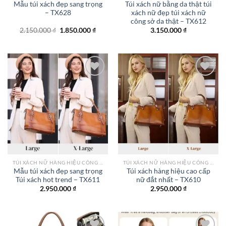
Mẫu túi xách đẹp sang trọng
Túi xách nữ bằng da thật túi
– TX628
xách nữ đẹp túi xách nữ
công sở da thật – TX612
Giá
Giá
2.150.000
₫
1.850.000
₫
3.150.000
₫
gốc
hiện
là:
tại
2.150.000 ₫.
là:
1.850.000 ₫.
Add to
Add to
wishlist
wishlist
TÚI XÁCH NỮ HÀNG HIỆU CÔNG SỞ TPHCM
TÚI XÁCH NỮ HÀNG HIỆU CÔNG SỞ TPHCM
Mẫu túi xách đẹp sang trọng
Túi xách hàng hiệu cao cấp
Túi xách hot trend – TX611
nữ đắt nhất – TX610
2.950.000
₫
2.950.000
₫