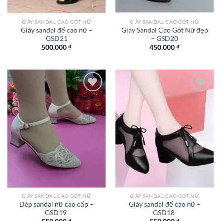
GIÀY SANDAL CAO GÓT NỮ
GIÀY SANDAL CAO GÓT NỮ
Giày sandal đế cao nữ –
Giày Sandal Cao Gót Nữ đẹp
GSD21
– GSD20
500.000
₫
450.000
₫
Add to
Add to
wishlist
wishlist
GIÀY SANDAL CAO GÓT NỮ
GIÀY SANDAL CAO GÓT NỮ
Dép sandal nữ cao cấp –
Giày sandal đế cao nữ –
GSD19
GSD18