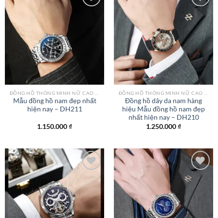
Add to
Add to
wishlist
wishlist
ĐỒNG HỒ THÔNG MINH NỮ CAO CẤP NHẤT
ĐỒNG HỒ THÔNG MINH NỮ CAO CẤP NHẤT
Mẫu đồng hồ nam đẹp nhất
Đồng hồ dây da nam hàng
hiện nay – DH211
hiệu Mẫu đồng hồ nam đẹp
nhất hiện nay – DH210
1.150.000
₫
1.250.000
₫
Add to
Add to
wishlist
wishlist