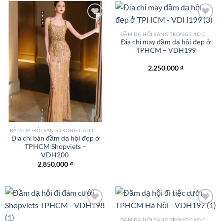
ĐẦM DẠ HỘI SANG TRỌNG CAO CẤP TPHCM
Địa chỉ may đầm dạ hội đẹp ở
Add to
Add to
TPHCM – VDH199
wishlist
wishlist
2.250.000
₫
ĐẦM DẠ HỘI SANG TRỌNG CAO CẤP TPHCM
Địa chỉ bán đầm dạ hội đẹp ở
TPHCM Shopviets –
VDH200
2.850.000
₫
ĐẦM DẠ HỘI SANG TRỌNG CAO CẤP TPHCM