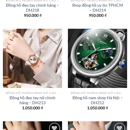
ĐỒNG HỒ THÔNG MINH NỮ CAO CẤP NHẤT
ĐỒNG HỒ THÔNG MINH NỮ CAO CẤP NHẤT
Đồng hồ đeo tay chính hãng –
Shop đồng hồ uy tín TPHCM
DH218
– DH214
950.000
₫
950.000
₫
Add to
Add to
wishlist
wishlist
ĐỒNG HỒ THÔNG MINH NỮ CAO CẤP NHẤT
ĐỒNG HỒ THÔNG MINH NỮ CAO CẤP NHẤT
Đồng hồ đeo tay nữ chính
Đồng hồ nam shop Hà Nội –
hãng – DH213
DH212
1.050.000
₫
1.050.000
₫