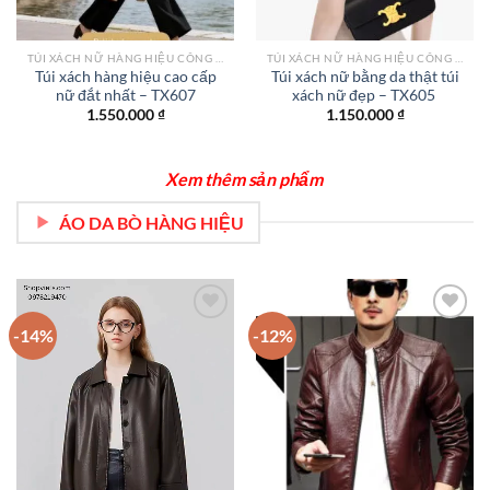
TÚI XÁCH NỮ HÀNG HIỆU CÔNG SỞ TPHCM
TÚI XÁCH NỮ HÀNG HIỆU CÔNG SỞ TPHCM
Túi xách hàng hiệu cao cấp
Túi xách nữ bằng da thật túi
nữ đắt nhất – TX607
xách nữ đẹp – TX605
1.550.000
₫
1.150.000
₫
Xem thêm sản phẩm
ÁO DA BÒ HÀNG HIỆU
-14%
-12%
Add to
Add to
wishlist
wishlist