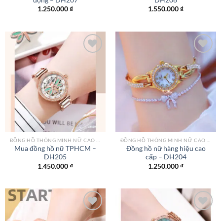
1.250.000
₫
1.550.000
₫
Add to
Add to
wishlist
wishlist
ĐỒNG HỒ THÔNG MINH NỮ CAO CẤP NHẤT
ĐỒNG HỒ THÔNG MINH NỮ CAO CẤP NHẤT
Mua đồng hồ nữ TPHCM –
Đồng hồ nữ hàng hiệu cao
DH205
cấp – DH204
1.450.000
₫
1.250.000
₫