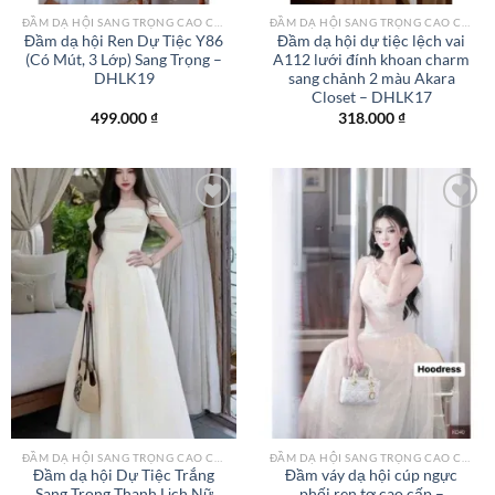
ĐẦM DẠ HỘI SANG TRỌNG CAO CẤP TPHCM
ĐẦM DẠ HỘI SANG TRỌNG CAO CẤP TPHCM
Đầm dạ hội Ren Dự Tiệc Y86
Đầm dạ hội dự tiệc lệch vai
(Có Mút, 3 Lớp) Sang Trọng –
A112 lưới đính khoan charm
DHLK19
sang chảnh 2 màu Akara
Closet – DHLK17
499.000
₫
318.000
₫
Add to
Add to
wishlist
wishlist
ĐẦM DẠ HỘI SANG TRỌNG CAO CẤP TPHCM
ĐẦM DẠ HỘI SANG TRỌNG CAO CẤP TPHCM
Đầm dạ hội Dự Tiệc Trắng
Đầm váy dạ hội cúp ngực
Sang Trọng Thanh Lịch Nữ
phối ren tơ cao cấp –