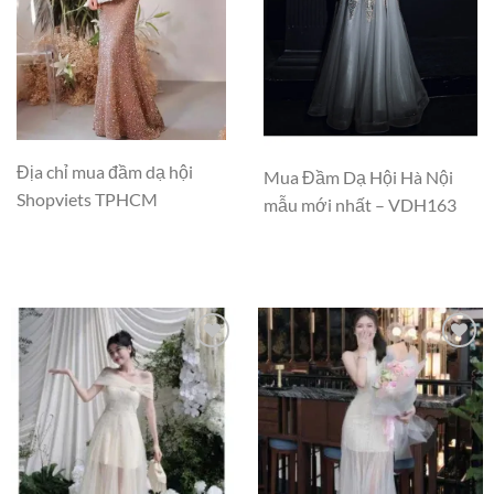
Địa chỉ mua đầm dạ hội
Mua Đầm Dạ Hội Hà Nội
Shopviets TPHCM
mẫu mới nhất – VDH163
Add to
Add to
wishlist
wishlist