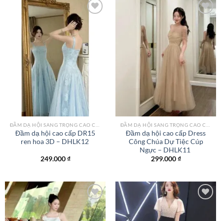
Add to
Add to
wishlist
wishlist
ĐẦM DẠ HỘI SANG TRỌNG CAO CẤP TPHCM
ĐẦM DẠ HỘI SANG TRỌNG CAO CẤP TPHCM
Đầm dạ hội cao cấp DR15
Đầm dạ hội cao cấp Dress
ren hoa 3D – DHLK12
Công Chúa Dự Tiệc Cúp
Ngực – DHLK11
249.000
₫
299.000
₫