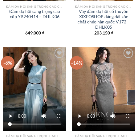
ĐẦM DẠ HỘI SANG TRỌNG CAO CẤP TPHCM
ĐẦM DẠ HỘI SANG TRỌNG CAO CẤP TPHCM
Đầm dạ hội sang trọng cao
Váy đầm dạ hội cổ thuyền
cấp YB240414 – DHLK06
XIXEOSHOP dáng dài xòe
chất chéo hàn quốc V172 –
DHLK05
649.000
₫
203.150
₫
-6%
-14%
Add to
Add to
wishlist
wishlist
ĐẦM DẠ HỘI SANG TRỌNG CAO CẤP TPHCM
ĐẦM DẠ HỘI SANG TRỌNG CAO CẤP TPHCM