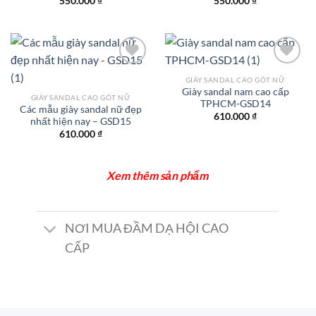
550.000
₫
550.000
₫
GIÀY SANDAL CAO GÓT NỮ
Giày sandal nam cao cấp
GIÀY SANDAL CAO GÓT NỮ
Add to
Add to
TPHCM-GSD14
Các mẫu giày sandal nữ đẹp
wishlist
wishlist
610.000
₫
nhất hiện nay – GSD15
610.000
₫
Xem thêm sản phẩm
NƠI MUA ĐẦM DẠ HỘI CAO
CẤP