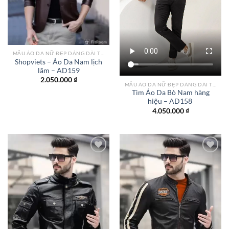
MẪU ÁO DA NỮ ĐẸP DÁNG DÀI TPHCM
Shopviets – Áo Da Nam lịch
lãm – AD159
2.050.000
₫
MẪU ÁO DA NỮ ĐẸP DÁNG DÀI TPHCM
Tìm Áo Da Bò Nam hàng
hiệu – AD158
4.050.000
₫
Add to
Add to
wishlist
wishlist