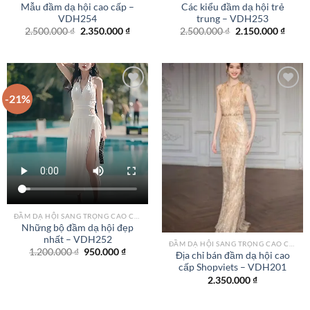
Mẫu đầm dạ hội cao cấp –
Các kiểu đầm dạ hội trẻ
VDH254
trung – VDH253
Giá
Giá
Giá
Giá
2.500.000
₫
2.350.000
₫
2.500.000
₫
2.150.000
₫
gốc
hiện
gốc
hiện
là:
tại
là:
tại
2.500.000 ₫.
là:
2.500.000 ₫.
là:
2.350.000 ₫.
2.150
-21%
Add to
Add to
wishlist
wishlist
ĐẦM DẠ HỘI SANG TRỌNG CAO CẤP TPHCM
Những bộ đầm dạ hội đẹp
nhất – VDH252
ĐẦM DẠ HỘI SANG TRỌNG CAO CẤP TPHCM
Giá
Giá
1.200.000
₫
950.000
₫
Địa chỉ bán đầm dạ hội cao
gốc
hiện
cấp Shopviets – VDH201
là:
tại
1.200.000 ₫.
là:
2.350.000
₫
950.000 ₫.