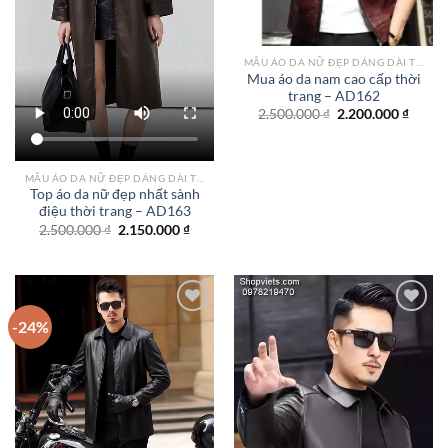
MẪU ÁO DA NỮ ĐẸP DÁNG DÀI TPHCM
Mua áo da nam cao cấp thời
trang – AD162
Giá
Giá
2.500.000
₫
2.200.000
₫
gốc
hiện
là:
tại
2.500.000 ₫.
là:
2.200.
MẪU ÁO DA NỮ ĐẸP DÁNG DÀI TPHCM
Top áo da nữ đẹp nhất sành
điệu thời trang – AD163
Giá
Giá
2.500.000
₫
2.150.000
₫
gốc
hiện
là:
tại
2.500.000 ₫.
là:
2.150.000 ₫.
-24%
Add to
Add to
wishlist
wishlist