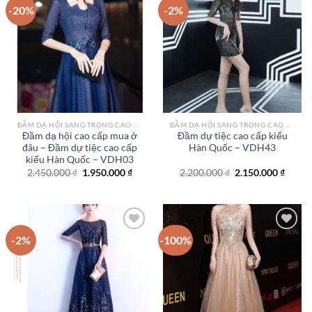
-20%
-2%
Add to
Add to
wishlist
wishlist
ĐẦM DẠ HỘI SANG TRỌNG CAO CẤP TPHCM
ĐẦM DẠ HỘI SANG TRỌNG CAO CẤP TPHCM
Đầm dạ hội cao cấp mua ở
Đầm dự tiệc cao cấp kiểu
đâu – Đầm dự tiệc cao cấp
Hàn Quốc – VDH43
kiểu Hàn Quốc – VDH03
Giá
Giá
Giá
Giá
2.450.000
₫
1.950.000
₫
2.200.000
₫
2.150.000
₫
gốc
hiện
gốc
hiện
là:
tại
là:
tại
2.450.000 ₫.
là:
2.200.000 ₫.
là:
1.950.000 ₫.
2.150.
-2%
-100%
Add to
Add to
wishlist
wishlist