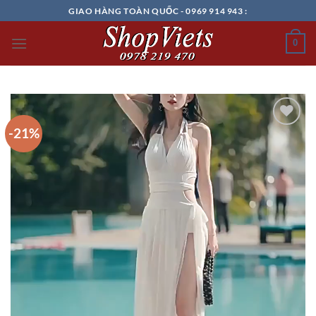
Chuyển
GIAO HÀNG TOÀN QUỐC - 0969 914 943 :
đến
nội
0
dung
-21%
Add to
wishlist