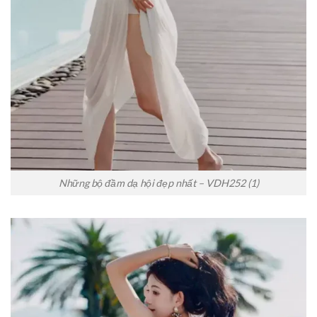
Những bộ đầm dạ hội đẹp nhất – VDH252 (1)