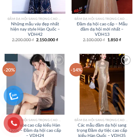
ĐẦM DẠ HỘI SANG TRỌNG CAO CẤP TPHCM
ĐẦM DẠ HỘI SANG TRỌNG CAO CẤP TPHCM
Những mẫu váy đẹp nhất
Đầm dạ hội cao cấp – Mẫu
hiện nay style Hàn Quốc –
đầm dạ hội mới nhất –
VDH42
VDH13
Giá
Giá
Giá
Giá
2.200.000
₫
2.150.000
₫
2.100.000
₫
1.850
₫
gốc
hiện
gốc
hiện
là:
tại
là:
tại
2.200.000 ₫.
là:
2.100.000 ₫.
là:
2.150.000 ₫.
1.850 ₫.
-20%
-14%
Add to
Add to
wishlist
wishlist
ĐẦM DẠ HỘI SANG TRỌNG CAO CẤP TPHCM
ĐẦM DẠ HỘI SANG TRỌNG CAO CẤP TPHCM
Đầm xòe cao cấp kiểu Hàn
Các mẫu đầm dạ hội sang
Quốc – Đầm dạ hội cao cấp
trọng Đầm dự tiệc cao cấp
– VDH24
kiểu Hàn Quốc – VDH35