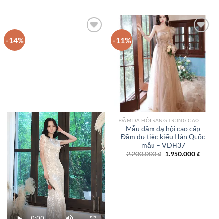
là:
tại
là:
tại
2.700.000 ₫.
là:
2.450.000 ₫.
là:
2.100.000 ₫.
1.950.
-14%
-11%
Add to
Add to
wishlist
wishlist
ĐẦM DẠ HỘI SANG TRỌNG CAO CẤP TPHCM
Mẫu đầm dạ hội cao cấp
Đầm dự tiệc kiểu Hàn Quốc
mẫu – VDH37
Giá
Giá
2.200.000
₫
1.950.000
₫
gốc
hiện
là:
tại
2.200.000 ₫.
là:
1.950.