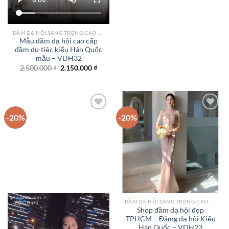
ĐẦM DẠ HỘI SANG TRỌNG CAO CẤP TPHCM
Mẫu đầm dạ hội cao cấp
đầm dự tiệc kiểu Hàn Quốc
mẫu – VDH32
Giá
Giá
2.500.000
₫
2.150.000
₫
gốc
hiện
là:
tại
2.500.000 ₫.
là:
2.150.000 ₫.
-20%
-20%
Add to
Add to
wishlist
wishlist
ĐẦM DẠ HỘI SANG TRỌNG CAO CẤP TPHCM
Shop đầm dạ hội đẹp
TPHCM – Đâmg dạ hội Kiểu
Hàn Quốc – VDH23