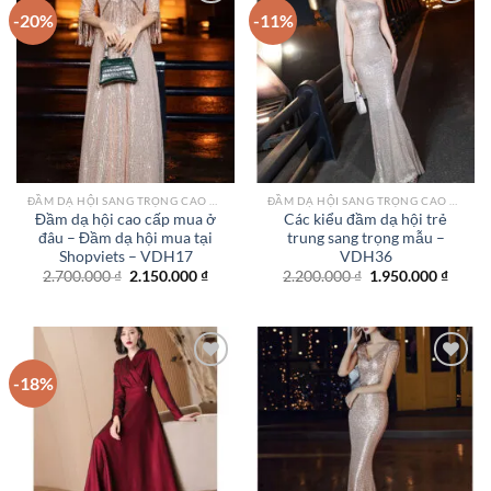
-20%
-11%
Add to
Add to
wishlist
wishlist
ĐẦM DẠ HỘI SANG TRỌNG CAO CẤP TPHCM
ĐẦM DẠ HỘI SANG TRỌNG CAO CẤP TPHCM
Đầm dạ hội cao cấp mua ở
Các kiểu đầm dạ hội trẻ
đâu – Đầm dạ hội mua tại
trung sang trọng mẫu –
Shopviets – VDH17
VDH36
Giá
Giá
Giá
Giá
2.700.000
₫
2.150.000
₫
2.200.000
₫
1.950.000
₫
gốc
hiện
gốc
hiện
là:
tại
là:
tại
2.700.000 ₫.
là:
2.200.000 ₫.
là:
2.150.000 ₫.
1.950.
-18%
Add to
Add to
wishlist
wishlist