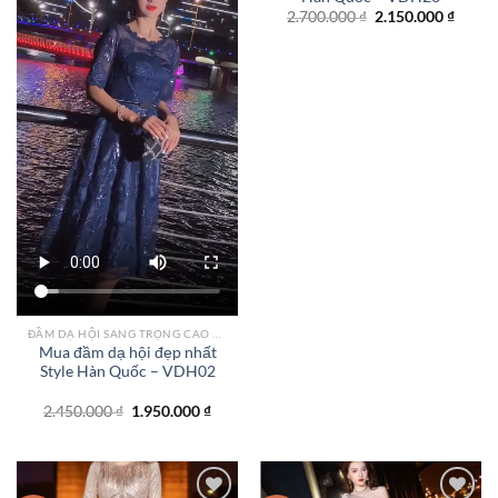
Giá
Giá
2.700.000
₫
2.150.000
₫
gốc
hiện
là:
tại
2.700.000 ₫.
là:
2.150.
ĐẦM DẠ HỘI SANG TRỌNG CAO CẤP TPHCM
Mua đầm dạ hội đẹp nhất
Style Hàn Quốc – VDH02
Giá
Giá
2.450.000
₫
1.950.000
₫
gốc
hiện
là:
tại
2.450.000 ₫.
là:
1.950.000 ₫.