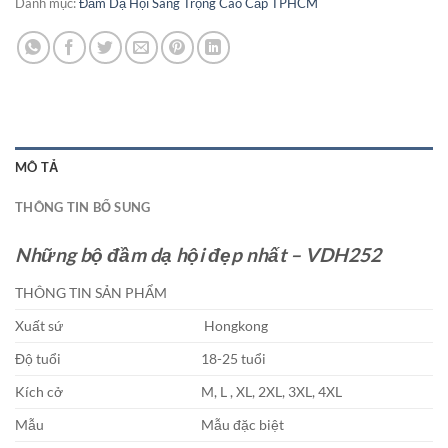
Danh mục:
Đầm Dạ Hội Sang Trọng Cao Cấp TPHCM
MÔ TẢ
THÔNG TIN BỔ SUNG
Những bộ đầm dạ hội đẹp nhất – VDH252
THÔNG TIN SẢN PHẨM
Xuất sứ
Hongkong
Độ tuổi
18-25 tuổi
Kích cở
M, L , XL, 2XL, 3XL, 4XL
Mẫu
Mẫu đặc biệt