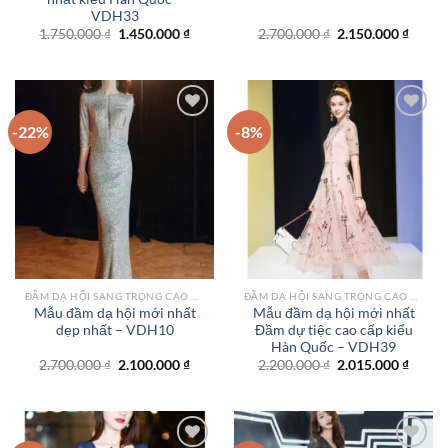
VDH33
Giá
Giá
Giá
Giá
1.750.000
₫
1.450.000
₫
2.700.000
₫
2.150.000
₫
gốc
hiện
gốc
hiện
là:
tại
là:
tại
1.750.000 ₫.
là:
2.700.000 ₫.
là:
1.450.000 ₫.
2.150.
-22%
-8%
Add to
Add to
wishlist
wishlist
ĐẦM DẠ HỘI SANG TRỌNG CAO CẤP TPHCM
ĐẦM DẠ HỘI SANG TRỌNG CAO CẤP TPHCM
Mẫu đầm dạ hội mới nhất
Mẫu đầm dạ hội mới nhất
dẹp nhất – VDH10
Đầm dự tiệc cao cấp kiểu
Hàn Quốc – VDH39
Giá
Giá
Giá
Giá
2.700.000
₫
2.100.000
₫
2.200.000
₫
2.015.000
₫
gốc
hiện
gốc
hiện
là:
tại
là:
tại
2.700.000 ₫.
là:
2.200.000 ₫.
là:
2.100.000 ₫.
2.015.