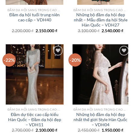
ĐẦM DẠ HỘI SANG TRỌNG CAO CẤP TPHCM
ĐẦM DẠ HỘI SANG TRỌNG CAO CẤP TPHCM
Đầm dạ hội tuổi trung niên
Những bộ đầm dạ hội đẹp
cao cấp – VDH40
nhất – Mẫu đầm dạ hội Style
Hàn Quốc – VDH27
Giá
Giá
Giá
Giá
2.200.000
₫
2.150.000
₫
3.100.000
₫
2.540.000
₫
gốc
hiện
gốc
hiện
là:
tại
là:
tại
2.200.000 ₫.
là:
3.100.000 ₫.
là:
2.150.000 ₫.
2.540.
-22%
-20%
Add to
Add to
wishlist
wishlist
ĐẦM DẠ HỘI SANG TRỌNG CAO CẤP TPHCM
ĐẦM DẠ HỘI SANG TRỌNG CAO CẤP TPHCM
Đầm dự tiệc cao cấp kiểu
Những bộ đầm dạ hội đẹp
Hàn Quốc – Đầm dạ hội đẹp
nhất thế giới Style Hàn Quốc
– VDH11
– VDH04
Giá
Giá
Giá
Giá
2.700.000
₫
2.100.000
₫
2.450.000
₫
1.950.000
₫
gốc
hiện
gốc
hiện