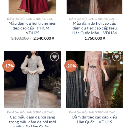
ĐẦM DẠ HỘI SANG TRỌNG CAO CẤP TPHCM
ĐẦM DẠ HỘI SANG TRỌNG CAO CẤP TPHCM
Mẫu đầm dạ hội trung niên
Mẫu đầm dạ hội cao cấp
đẹp cao cấp TPHCM –
đầm dự tiệc cao cấp kiểu
VDH25
Hàn Quốc Mẫu – VDH34
Giá
Giá
3.100.000
₫
2.540.000
₫
1.750.000
₫
gốc
hiện
là:
tại
3.100.000 ₫.
là:
2.540.000 ₫.
-17%
-20%
Add to
Add to
wishlist
wishlist
ĐẦM DẠ HỘI SANG TRỌNG CAO CẤP TPHCM
ĐẦM DẠ HỘI SANG TRỌNG CAO CẤP TPHCM
Các mẫu đầm dạ hội sang
Đầm dự tiệc cao cấp kiểu
trọng mẫu đầm dạ hội mới
Hàn Quốc – VDH19
nhất kiểu Hàn Quốc –