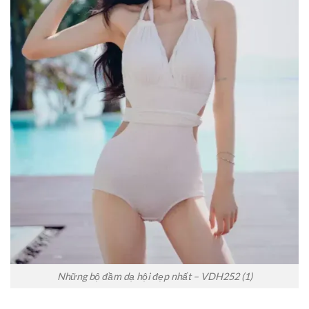
Những bộ đầm dạ hội đẹp nhất – VDH252 (1)