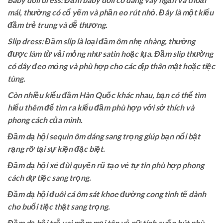
mái, thường có cổ yếm và phần eo rút nhỏ. Đây là một kiểu
đầm trẻ trung và dễ thương.
Slip dress: Đầm slip là loại đầm ôm nhẹ nhàng, thường
được làm từ vải mỏng như satin hoặc lụa. Đầm slip thường
có dây đeo mỏng và phù hợp cho các dịp thân mật hoặc tiệc
tùng.
Còn nhiều kiểu đầm Hàn Quốc khác nhau, bạn có thể tìm
hiểu thêm để tìm ra kiểu đầm phù hợp với sở thích và
phong cách của mình.
Đầm dạ hội sequin ôm dáng sang trọng giúp bạn nổi bật
rạng rỡ tại sự kiện đặc biệt.
Đầm dạ hội xẻ đùi quyến rũ tạo vẻ tự tin phù hợp phong
cách dự tiệc sang trọng.
Đầm dạ hội đuôi cá ôm sát khoe đường cong tinh tế dành
cho buổi tiệc thật sang trọng.
Đầm dạ hội trễ vai mềm mại tôn vẻ nữ tính cuốn hút phù