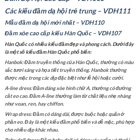
Các kiểu đầm dạ hội trẻ trung – VDH111
Mẫu đầm dạ hội mới nhất – VDH110
Đầm xòe cao cấp kiểu Hàn Quốc – VDH107
Hàn Quốc có nhiều kiểu đầm đẹp và phong cách. Dưới đây
là một số kiểu đầm Hàn Quốc phổ biến:
Hanbok: Đầm truyền thống của Hàn Quốc, thường có màu
sắc tươi sáng và họa tiết truyền thống. Hanbok thường
được mặc trong các dịp đặc biệt như lễ hội hoặc cưới.
A-line dress: Đầm dáng xòe hình chữ A, thường có đường
cắt eo cao. Đầm A-line thường làm từ chất liệu nhẹ nhàng
như voan, ren, hay chiffon.
Wrap dress: Đầm có dáng dài, được buộc hoặc quấn ở
phần eo. Đây là một kiểu đầm phổ biến và dễ mặc, phù hợp
cho nhiều dịp khác nhau.
Baby doll dress: Đầm baby doll có dáng váy ngắn và thoải