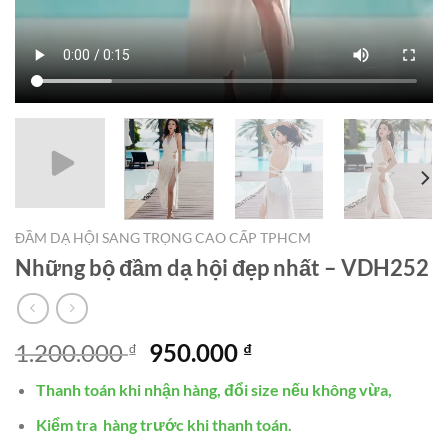
ĐẦM DẠ HỘI SANG TRỌNG CAO CẤP TPHCM
Những bộ đầm dạ hội đẹp nhất – VDH252
Giá
Giá
1.200.000
950.000
₫
₫
gốc
hiện
Thanh toán khi nhận hàng, đổi size nếu không vừa,
là:
tại
1.200.000 ₫.
là:
Kiểm tra hàng trước khi thanh toán.
950.000 ₫.