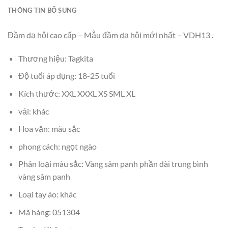
THÔNG TIN BỔ SUNG
Đầm dạ hội cao cấp – Mẫu đầm dạ hội mới nhất – VDH13 .
Thương hiệu: Tagkita
Độ tuổi áp dụng: 18-25 tuổi
Kích thước: XXL XXXL XS SML XL
vải: khác
Hoa văn: màu sắc
phong cách: ngọt ngào
Phân loại màu sắc: Vàng sâm panh phần dài trung bình
vàng sâm panh
Loại tay áo: khác
Mã hàng: 051304