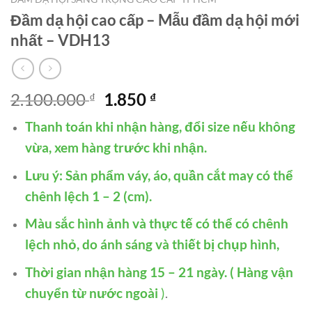
Đầm dạ hội cao cấp – Mẫu đầm dạ hội mới
nhất – VDH13
Giá
Giá
2.100.000
1.850
₫
₫
gốc
hiện
Thanh toán khi nhận hàng, đổi size nếu không
là:
tại
2.100.000 ₫.
là:
vừa, xem hàng trước khi nhận.
1.850 ₫.
Lưu ý: Sản phẩm váy, áo, quần cắt may có thể
chênh lệch 1 – 2 (cm).
Màu sắc hình ảnh và thực tế có thể có chênh
lệch nhỏ, do ánh sáng và thiết bị chụp hình,
Thời gian nhận hàng 15 – 21 ngày. ( Hàng vận
chuyển từ nước ngoài
)
.