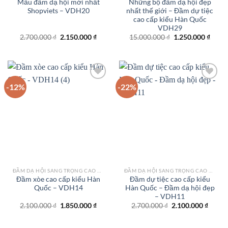
Mẫu đầm dạ hội mới nhất
Những bộ đầm dạ hội đẹp
Shopviets – VDH20
nhất thế giới – Đầm dự tiệc
cao cấp kiểu Hàn Quốc
VDH29
Giá
Giá
Giá
Giá
2.700.000
₫
2.150.000
₫
15.000.000
₫
1.250.000
₫
gốc
hiện
gốc
hiện
là:
tại
là:
tại
2.700.000 ₫.
là:
15.000.000 ₫.
là:
2.150.000 ₫.
1.250
-12%
-22%
Add to
Add to
wishlist
wishlist
ĐẦM DẠ HỘI SANG TRỌNG CAO CẤP TPHCM
ĐẦM DẠ HỘI SANG TRỌNG CAO CẤP TPHCM
Đầm xòe cao cấp kiểu Hàn
Đầm dự tiệc cao cấp kiểu
Quốc – VDH14
Hàn Quốc – Đầm dạ hội đẹp
– VDH11
Giá
Giá
Giá
Giá
2.100.000
₫
1.850.000
₫
2.700.000
₫
2.100.000
₫
gốc
hiện
gốc
hiện
là:
tại
là:
tại
2.100.000 ₫.
là:
2.700.000 ₫.
là: