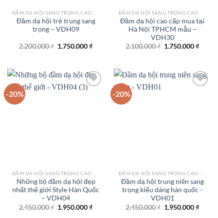
ĐẦM DẠ HỘI SANG TRỌNG CAO CẤP TPHCM
ĐẦM DẠ HỘI SANG TRỌNG CAO CẤP TPHCM
Đầm dạ hội trẻ trung sang
Đầm dạ hội cao cấp mua tại
trọng – VDH09
Hà Nội TPHCM mẫu –
VDH30
Giá
Giá
Giá
Giá
2.200.000
₫
1.750.000
₫
2.100.000
₫
1.750.000
₫
gốc
hiện
gốc
hiện
là:
tại
là:
tại
2.200.000 ₫.
là:
2.100.000 ₫.
là:
1.750.000 ₫.
1.750.
-20%
-20%
Add to
Add to
wishlist
wishlist
ĐẦM DẠ HỘI SANG TRỌNG CAO CẤP TPHCM
ĐẦM DẠ HỘI SANG TRỌNG CAO CẤP TPHCM
Những bộ đầm dạ hội đẹp
Đầm dạ hội trung niên sang
nhất thế giới Style Hàn Quốc
trọng kiểu dáng hàn quốc -
– VDH04
VDH01
Giá
Giá
Giá
Giá
2.450.000
₫
1.950.000
₫
2.450.000
₫
1.950.000
₫
gốc
hiện
gốc
hiện