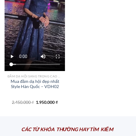
là:
tại
1.750.000 ₫.
là:
1.450.
ĐẦM DẠ HỘI SANG TRỌNG CAO CẤP TPHCM
Mua đầm dạ hội đẹp nhất
Style Hàn Quốc – VDH02
Giá
Giá
2.450.000
₫
1.950.000
₫
gốc
hiện
là:
tại
2.450.000 ₫.
là:
1.950.000 ₫.
CÁC TỪ KHÓA THƯỜNG HAY TÌM KIẾM