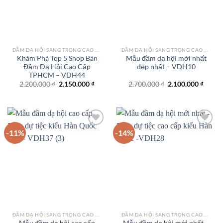
ĐẦM DẠ HỘI SANG TRỌNG CAO CẤP TPHCM
ĐẦM DẠ HỘI SANG TRỌNG CAO CẤP TPHCM
Khám Phá Top 5 Shop Bán
Mẫu đầm dạ hội mới nhất
Đầm Dạ Hội Cao Cấp
dẹp nhất – VDH10
TPHCM – VDH44
Giá
Giá
Giá
Giá
2.200.000
₫
2.150.000
₫
2.700.000
₫
2.100.000
₫
gốc
hiện
gốc
hiện
là:
tại
là:
tại
2.200.000 ₫.
là:
2.700.000 ₫.
là:
2.150.000 ₫.
2.100.
-11%
-14%
Add to
Add to
wishlist
wishlist
ĐẦM DẠ HỘI SANG TRỌNG CAO CẤP TPHCM
ĐẦM DẠ HỘI SANG TRỌNG CAO CẤP TPHCM
Mẫu đầm dạ hội cao cấp
Mẫu đầm dạ hội mới nhất –