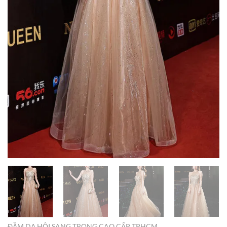
ĐẦM DẠ HỘI SANG TRỌNG CAO CẤP TPHCM