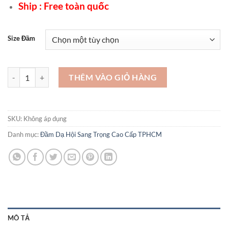
Ship : Free toàn quốc
Size Đầm
Đầm dạ hội cao cấp - Mẫu đầm dạ hội mới nhất - VDH13 số lượng
THÊM VÀO GIỎ HÀNG
SKU:
Không áp dụng
Danh mục:
Đầm Dạ Hội Sang Trọng Cao Cấp TPHCM
MÔ TẢ