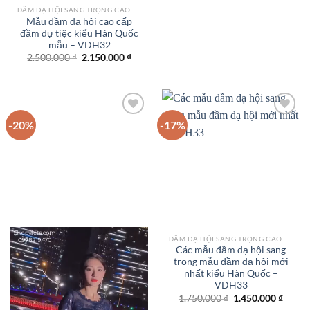
ĐẦM DẠ HỘI SANG TRỌNG CAO CẤP TPHCM
Mẫu đầm dạ hội cao cấp
đầm dự tiệc kiểu Hàn Quốc
mẫu – VDH32
Giá
Giá
2.500.000
₫
2.150.000
₫
gốc
hiện
là:
tại
2.500.000 ₫.
là:
2.150.000 ₫.
-20%
-17%
Add to
Add to
wishlist
wishlist
ĐẦM DẠ HỘI SANG TRỌNG CAO CẤP TPHCM
Các mẫu đầm dạ hội sang
trọng mẫu đầm dạ hội mới
nhất kiểu Hàn Quốc –
VDH33
Giá
Giá
1.750.000
₫
1.450.000
₫
gốc
hiện