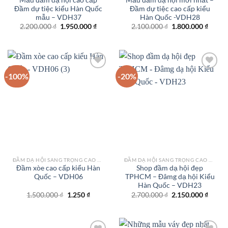
Đầm dự tiệc kiểu Hàn Quốc
Đầm dự tiệc cao cấp kiểu
mẫu – VDH37
Hàn Quốc -VDH28
Giá
Giá
Giá
Giá
2.200.000
₫
1.950.000
₫
2.100.000
₫
1.800.000
₫
gốc
hiện
gốc
hiện
là:
tại
là:
tại
2.200.000 ₫.
là:
2.100.000 ₫.
là:
1.950.000 ₫.
1.800.
-100%
-20%
Add to
Add to
wishlist
wishlist
ĐẦM DẠ HỘI SANG TRỌNG CAO CẤP TPHCM
ĐẦM DẠ HỘI SANG TRỌNG CAO CẤP TPHCM
Đầm xòe cao cấp kiểu Hàn
Shop đầm dạ hội đẹp
Quốc – VDH06
TPHCM – Đâmg dạ hội Kiểu
Hàn Quốc – VDH23
Giá
Giá
Giá
Giá
1.500.000
₫
1.250
₫
2.700.000
₫
2.150.000
₫
gốc
hiện
gốc
hiện
là:
tại
là:
tại
1.500.000 ₫.
là:
2.700.000 ₫.
là:
1.250 ₫.
2.150.