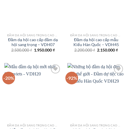
wishlist
wishlist
ĐẦM DẠ HỘI SANG TRỌNG CAO CẤP TPHCM
ĐẦM DẠ HỘI SANG TRỌNG CAO CẤP TPHCM
Đầm dạ hội cao cấp đầm dạ
Đầm dạ hội cao cấp mẫu
hội sang trọng – VDH07
Kiểu Hàn Quốc – VDH45
Giá
Giá
Giá
Giá
2.500.000
₫
1.950.000
₫
2.200.000
₫
2.150.000
₫
gốc
hiện
gốc
hiện
là:
tại
là:
tại
2.500.000 ₫.
là:
2.200.000 ₫.
là:
1.950.000 ₫.
2.150.
-20%
-92%
Add to
Add to
wishlist
wishlist
ĐẦM DẠ HỘI SANG TRỌNG CAO CẤP TPHCM
ĐẦM DẠ HỘI SANG TRỌNG CAO CẤP TPHCM