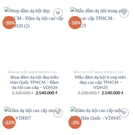
là:
tại
là:
tại
2.450.000 ₫.
là:
2.450.000 ₫.
là:
1.950.000 ₫.
1.950.
-18%
-18%
Add to
Add to
wishlist
wishlist
ĐẦM DẠ HỘI SANG TRỌNG CAO CẤP TPHCM
ĐẦM DẠ HỘI SANG TRỌNG CAO CẤP TPHCM
Shop đầm dạ hội đẹp kiểu
Mẫu đầm dạ hội trung niên
Hàn Quốc TPHCM – Đầm
đẹp cao cấp TPHCM –
dạ hội cao cấp – VDH26
VDH25
Giá
Giá
Giá
Giá
3.100.000
₫
2.540.000
₫
3.100.000
₫
2.540.000
₫
gốc
hiện
gốc
hiện
là:
tại
là:
tại
3.100.000 ₫.
là:
3.100.000 ₫.
là:
2.540.000 ₫.
2.540.
-22%
-2%
Add to
Add to