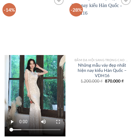
-14%
-28%
Add to
Add to
wishlist
wishlist
ĐẦM DẠ HỘI SANG TRỌNG CAO CẤP TPHCM
Những mẫu váy đẹp nhất
hiện nay kiểu Hàn Quốc –
VDH16
Giá
Giá
1.200.000
₫
870.000
₫
gốc
hiện
là:
tại
1.200.000 ₫.
là:
870.000