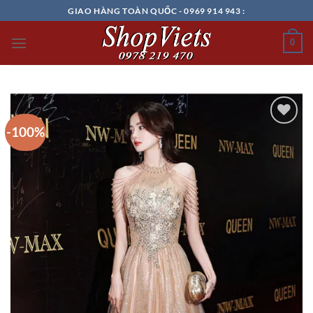
Chuyển
GIAO HÀNG TOÀN QUỐC - 0969 914 943 :
đến
nội
0
dung
-100%
Add to
wishlist