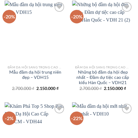
1.850.000 ₫.
2.100.
-20%
-20%
Add to
Add to
wishlist
wishlist
ĐẦM DẠ HỘI SANG TRỌNG CAO CẤP TPHCM
ĐẦM DẠ HỘI SANG TRỌNG CAO CẤP TPHCM
Mẫu đầm dạ hội trung niên
Những bộ đầm dạ hội đẹp
đẹp – VDH15
nhất – Đầm dự tiệc cao cấp
kiểu Hàn Quốc – VDH21
Giá
Giá
Giá
Giá
2.700.000
₫
2.150.000
₫
2.700.000
₫
2.150.000
₫
gốc
hiện
gốc
hiện
là:
tại
là:
tại
2.700.000 ₫.
là:
2.700.000 ₫.
là:
2.150.000 ₫.
2.150.
-2%
-22%
Add to
Add to
wishlist
wishlist