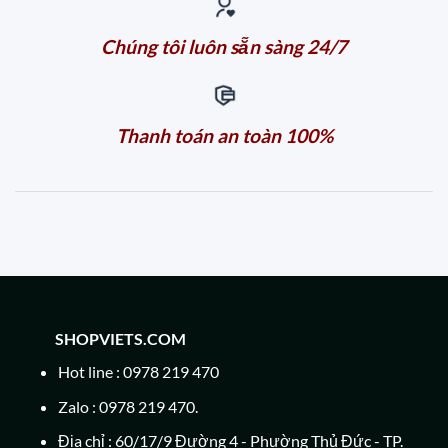
Chúng tôi luôn sẵn sàng 24/7
Thanh toán an toàn 100%
SHOPVIETS.COM
Hot line : 0978 219 470
Zalo : 0978 219 470.
Địa chỉ : 60/17/9 Đường 4 - Phường Thủ Đức - TP.