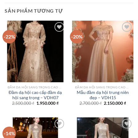
SẢN PHẨM TƯƠNG TỰ
-22%
-20%
Add to
Add to
wishlist
wishlist
ĐẦM DẠ HỘI SANG TRỌNG CAO CẤP TPHCM
ĐẦM DẠ HỘI SANG TRỌNG CAO CẤP TPHCM
Đầm dạ hội cao cấp đầm dạ
Mẫu đầm dạ hội trung niên
hội sang trọng – VDH07
đẹp – VDH15
Giá
Giá
Giá
Giá
2.500.000
₫
1.950.000
₫
2.700.000
₫
2.150.000
₫
gốc
hiện
gốc
hiện
là:
tại
là:
tại
2.500.000 ₫.
là:
2.700.000 ₫.
là:
1.950.000 ₫.
2.150.
-14%