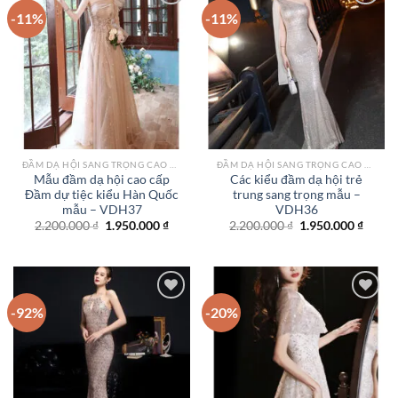
-11%
-11%
Add to
Add to
wishlist
wishlist
ĐẦM DẠ HỘI SANG TRỌNG CAO CẤP TPHCM
ĐẦM DẠ HỘI SANG TRỌNG CAO CẤP TPHCM
Mẫu đầm dạ hội cao cấp
Các kiểu đầm dạ hội trẻ
Đầm dự tiệc kiểu Hàn Quốc
trung sang trọng mẫu –
mẫu – VDH37
VDH36
Giá
Giá
Giá
Giá
2.200.000
₫
1.950.000
₫
2.200.000
₫
1.950.000
₫
gốc
hiện
gốc
hiện
là:
tại
là:
tại
2.200.000 ₫.
là:
2.200.000 ₫.
là:
1.950.000 ₫.
1.950.
-92%
-20%
Add to
Add to
wishlist
wishlist