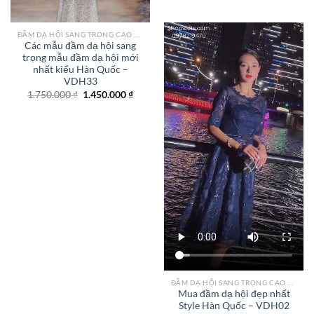
ĐẦM DẠ HỘI SANG TRỌNG CAO CẤP TPHCM
Các mẫu đầm dạ hội sang
trọng mẫu đầm dạ hội mới
nhất kiểu Hàn Quốc –
VDH33
Giá
Giá
1.750.000
₫
1.450.000
₫
gốc
hiện
là:
tại
1.750.000 ₫.
là:
1.450.000 ₫.
ĐẦM DẠ HỘI SANG TRỌNG CAO CẤP TPHCM
Mua đầm dạ hội đẹp nhất
Style Hàn Quốc – VDH02