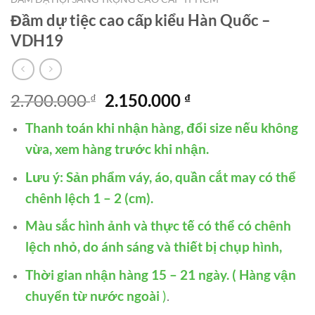
Đầm dự tiệc cao cấp kiểu Hàn Quốc –
VDH19
Giá
Giá
2.700.000
2.150.000
₫
₫
gốc
hiện
Thanh toán khi nhận hàng, đổi size nếu không
là:
tại
2.700.000 ₫.
là:
vừa, xem hàng trước khi nhận.
2.150.000 ₫.
Lưu ý: Sản phẩm váy, áo, quần cắt may có thể
chênh lệch 1 – 2 (cm).
Màu sắc hình ảnh và thực tế có thể có chênh
lệch nhỏ, do ánh sáng và thiết bị chụp hình,
Thời gian nhận hàng 15 – 21 ngày. ( Hàng vận
chuyển từ nước ngoài
)
.