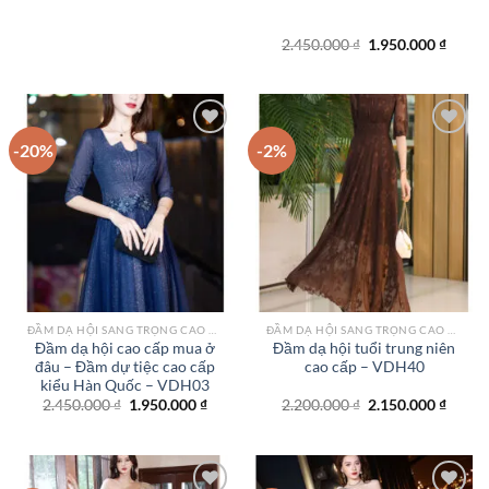
Giá
Giá
2.450.000
₫
1.950.000
₫
gốc
hiện
là:
tại
2.450.000 ₫.
là:
1.950.
-20%
-2%
Add to
Add to
wishlist
wishlist
ĐẦM DẠ HỘI SANG TRỌNG CAO CẤP TPHCM
ĐẦM DẠ HỘI SANG TRỌNG CAO CẤP TPHCM
Đầm dạ hội cao cấp mua ở
Đầm dạ hội tuổi trung niên
đâu – Đầm dự tiệc cao cấp
cao cấp – VDH40
kiểu Hàn Quốc – VDH03
Giá
Giá
Giá
Giá
2.450.000
₫
1.950.000
₫
2.200.000
₫
2.150.000
₫
gốc
hiện
gốc
hiện
là:
tại
là:
tại
2.450.000 ₫.
là:
2.200.000 ₫.
là:
1.950.000 ₫.
2.150.