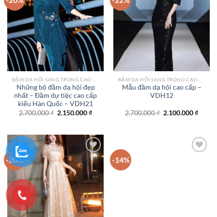
Add to
Add to
wishlist
wishlist
ĐẦM DẠ HỘI SANG TRỌNG CAO CẤP TPHCM
ĐẦM DẠ HỘI SANG TRỌNG CAO CẤP TPHCM
Những bộ đầm dạ hội đẹp
Mẫu đầm dạ hội cao cấp –
nhất – Đầm dự tiệc cao cấp
VDH12
kiểu Hàn Quốc – VDH21
Giá
Giá
Giá
Giá
2.700.000
₫
2.150.000
₫
2.700.000
₫
2.100.000
₫
gốc
hiện
gốc
hiện
là:
tại
là:
tại
2.700.000 ₫.
là:
2.700.000 ₫.
là:
2.150.000 ₫.
2.100.
-20%
-14%
Add to
Add to
wishlist
wishlist