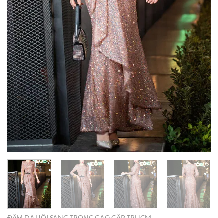
ĐẦM DẠ HỘI SANG TRỌNG CAO CẤP TPHCM