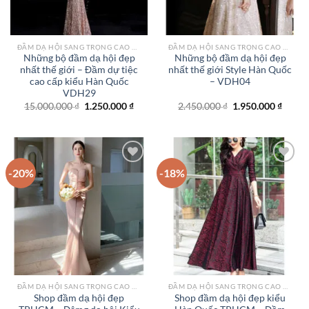
ĐẦM DẠ HỘI SANG TRỌNG CAO CẤP TPHCM
ĐẦM DẠ HỘI SANG TRỌNG CAO CẤP TPHCM
Những bộ đầm dạ hội đẹp
Những bộ đầm dạ hội đẹp
nhất thế giới – Đầm dự tiệc
nhất thế giới Style Hàn Quốc
cao cấp kiểu Hàn Quốc
– VDH04
VDH29
Giá
Giá
Giá
Giá
15.000.000
₫
1.250.000
₫
2.450.000
₫
1.950.000
₫
gốc
hiện
gốc
hiện
là:
tại
là:
tại
15.000.000 ₫.
là:
2.450.000 ₫.
là:
1.250.000 ₫.
1.950.
-20%
-18%
Add to
Add to
wishlist
wishlist
ĐẦM DẠ HỘI SANG TRỌNG CAO CẤP TPHCM
ĐẦM DẠ HỘI SANG TRỌNG CAO CẤP TPHCM
Shop đầm dạ hội đẹp
Shop đầm dạ hội đẹp kiểu