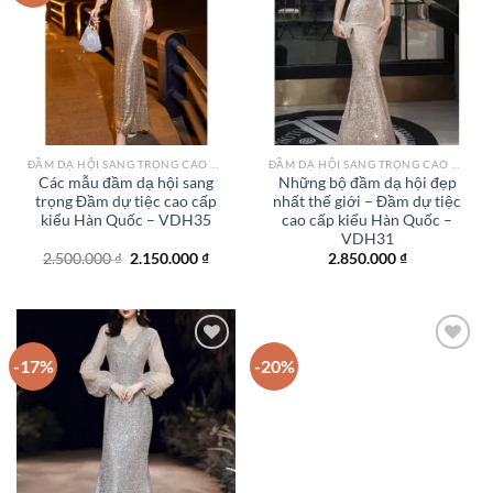
Add to
Add to
wishlist
wishlist
ĐẦM DẠ HỘI SANG TRỌNG CAO CẤP TPHCM
ĐẦM DẠ HỘI SANG TRỌNG CAO CẤP TPHCM
Các mẫu đầm dạ hội sang
Những bộ đầm dạ hội đẹp
trọng Đầm dự tiệc cao cấp
nhất thế giới – Đầm dự tiệc
kiểu Hàn Quốc – VDH35
cao cấp kiểu Hàn Quốc –
VDH31
Giá
Giá
2.500.000
₫
2.150.000
₫
2.850.000
₫
gốc
hiện
là:
tại
2.500.000 ₫.
là:
2.150.000 ₫.
-17%
-20%
Add to
Add to
wishlist
wishlist