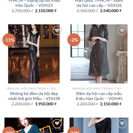
TPHCM – Đâmg dạ hội Kiểu
Hàn Quốc TPHCM – Đầm
Hàn Quốc – VDH23
dạ hội cao cấp – VDH26
Giá
Giá
Giá
Giá
2.700.000
₫
2.150.000
₫
3.100.000
₫
2.540.000
₫
gốc
hiện
gốc
hiện
là:
tại
là:
tại
2.700.000 ₫.
là:
3.100.000 ₫.
là:
2.150.000 ₫.
2.540.
-11%
-2%
Add to
Add to
wishlist
wishlist
ĐẦM DẠ HỘI SANG TRỌNG CAO CẤP TPHCM
ĐẦM DẠ HỘI SANG TRỌNG CAO CẤP TPHCM
Những bộ đầm dạ hội đẹp
Đầm dạ hội cao cấp mẫu
nhất thế giới Mẫu – VDH38
Kiểu Hàn Quốc – VDH45
Giá
Giá
Giá
Giá
2.200.000
₫
1.950.000
₫
2.200.000
₫
2.150.000
₫
gốc
hiện
gốc
hiện
là:
tại
là:
tại
2.200.000 ₫.
là:
2.200.000 ₫.
là:
1.950.000 ₫.
2.150.
-20%
-22%