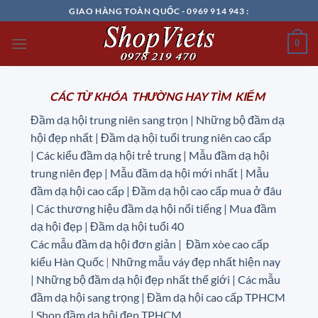
Chuyển
GIAO HÀNG TOÀN QUỐC - 0969 914 943 :
đến
nội
0
dung
CÁC TỪ KHÓA THƯỜNG HAY TÌM KIẾM
Đầm dạ hội trung niên sang trọn | Những bộ đầm dạ
hội đẹp nhất | Đầm dạ hội tuổi trung niên cao cấp
|
Các kiểu đầm dạ hội trẻ trung | Mẫu đầm dạ hội
trung niên đẹp | Mẫu đầm dạ hội mới nhất | Mẫu
đầm dạ hội cao cấp | Đầm dạ hội cao cấp mua ở đâu
|
Các thương hiệu đầm dạ hội nổi tiếng | Mua đầm
dạ hội đẹp | Đầm dạ hội tuổi 40
Các mẫu đầm dạ hội đơn giản | Đầm xòe cao cấp
kiểu Hàn Quốc
|
Những mẫu váy đẹp nhất hiện nay
| Những bộ đầm dạ hội đẹp nhất thế giới | Các mẫu
đầm dạ hội sang trọng | Đầm dạ hội cao cấp TPHCM
| Shop đầm dạ hội đẹp TPHCM