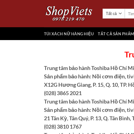
Chuyển
đến
Tìm
kiếm:
nội
dung
TÚI XÁCH NỮ HÀNG HIỆU
TẤT CẢ SẢN PHẨ
Tr
Trung tâm bảo hành Toshiba Hồ Chí M
Sản phẩm bảo hành: Nồi cơm điện, tivi,
X12G Hương Giang, P. 15, Q. 10, TP. H
(028) 3865 2021
Trung tâm bảo hành Toshiba Hồ Chí M
Sản phẩm bảo hành: Nồi cơm điện, tivi
21 Tân Kỳ, Tân Quý, P. 13, Q. Tân Bình
(028) 3810 1767