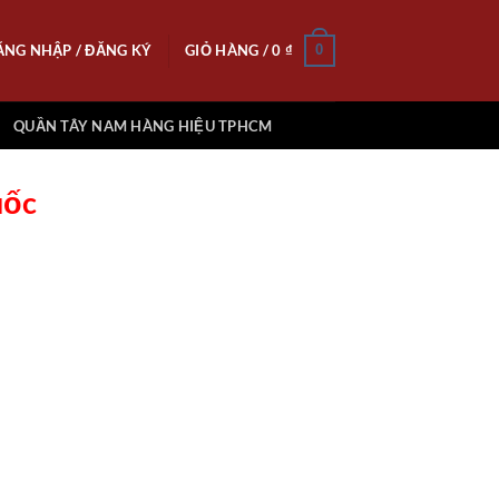
ĂNG NHẬP / ĐĂNG KÝ
GIỎ HÀNG /
0
₫
0
QUẦN TÂY NAM HÀNG HIỆU TPHCM
uốc