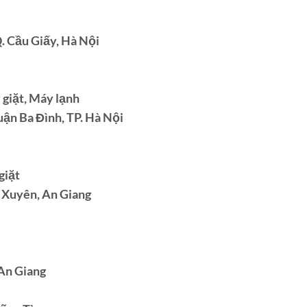
Q. Cầu Giấy, Hà Nội
 giặt, Máy lạnh
ận Ba Đình, TP. Hà Nội
giặt
 Xuyên, An Giang
An Giang