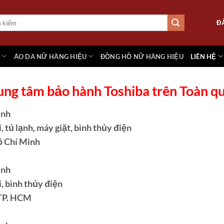
Đ
M
ÁO DA NỮ HÀNG HIỆU
ĐỒNG HỒ NỮ HÀNG HIỆU
LIÊN HỆ
ung tâm bảo hành Toshiba trên Toàn q
inh
 tủ lạnh, máy giặt, bình thủy điện
ồ Chí Minh
inh
, bình thủy điện
, TP. HCM