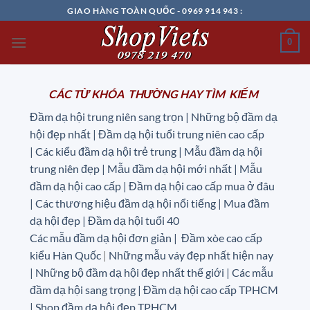
Chuyển
GIAO HÀNG TOÀN QUỐC - 0969 914 943 :
đến
nội
0
dung
CÁC TỪ KHÓA THƯỜNG HAY TÌM KIẾM
Đầm dạ hội trung niên sang trọn | Những bộ đầm dạ
hội đẹp nhất | Đầm dạ hội tuổi trung niên cao cấp
|
Các kiểu đầm dạ hội trẻ trung | Mẫu đầm dạ hội
trung niên đẹp | Mẫu đầm dạ hội mới nhất | Mẫu
đầm dạ hội cao cấp | Đầm dạ hội cao cấp mua ở đâu
|
Các thương hiệu đầm dạ hội nổi tiếng | Mua đầm
dạ hội đẹp | Đầm dạ hội tuổi 40
Các mẫu đầm dạ hội đơn giản | Đầm xòe cao cấp
kiểu Hàn Quốc
|
Những mẫu váy đẹp nhất hiện nay
| Những bộ đầm dạ hội đẹp nhất thế giới | Các mẫu
đầm dạ hội sang trọng | Đầm dạ hội cao cấp TPHCM
| Shop đầm dạ hội đẹp TPHCM