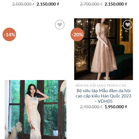
Giá
Giá
Giá
Giá
2.500.000
₫
2.150.000
₫
2.700.000
₫
2.150.000
₫
gốc
hiện
gốc
hiện
là:
tại
là:
tại
2.500.000 ₫.
là:
2.700.000 ₫.
là:
2.150.000 ₫.
2.150.
-14%
-20%
Add to
Add to
wishlist
wishlist
ĐẦM DẠ HỘI SANG TRỌNG CAO CẤP TPHCM
Bộ siêu tập Mẫu đầm dạ hội
cao cấp kiểu Hàn Quốc 2023
– VDH05
Giá
Giá
2.450.000
₫
1.950.000
₫
gốc
hiện
là:
tại
2.450.000 ₫.
là:
1.950.