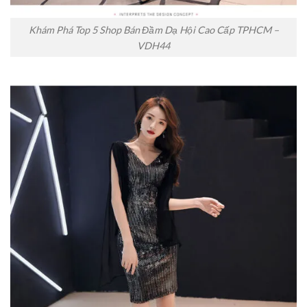
Khám Phá Top 5 Shop Bán Đầm Dạ Hội Cao Cấp TPHCM –
VDH44