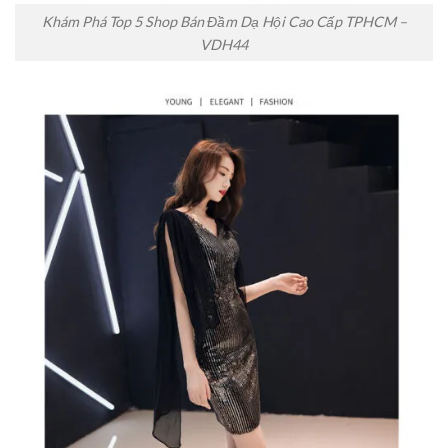
Khám Phá Top 5 Shop Bán Đầm Dạ Hội Cao Cấp TPHCM –
VDH44