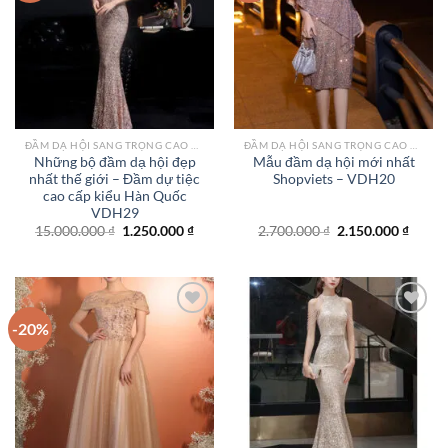
Add to
Add to
wishlist
wishlist
ĐẦM DẠ HỘI SANG TRỌNG CAO CẤP TPHCM
ĐẦM DẠ HỘI SANG TRỌNG CAO CẤP TPHCM
Những bộ đầm dạ hội đẹp
Mẫu đầm dạ hội mới nhất
nhất thế giới – Đầm dự tiệc
Shopviets – VDH20
cao cấp kiểu Hàn Quốc
VDH29
Giá
Giá
Giá
Giá
15.000.000
₫
1.250.000
₫
2.700.000
₫
2.150.000
₫
gốc
hiện
gốc
hiện
là:
tại
là:
tại
15.000.000 ₫.
là:
2.700.000 ₫.
là:
1.250.000 ₫.
2.150.
-20%
Add to
Add to
wishlist
wishlist