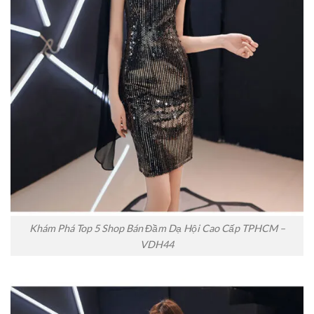
Khám Phá Top 5 Shop Bán Đầm Dạ Hội Cao Cấp TPHCM –
VDH44