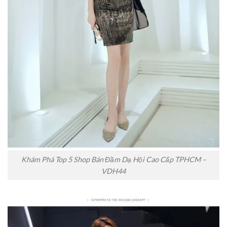
Khám Phá Top 5 Shop Bán Đầm Dạ Hội Cao Cấp TPHCM –
VDH44