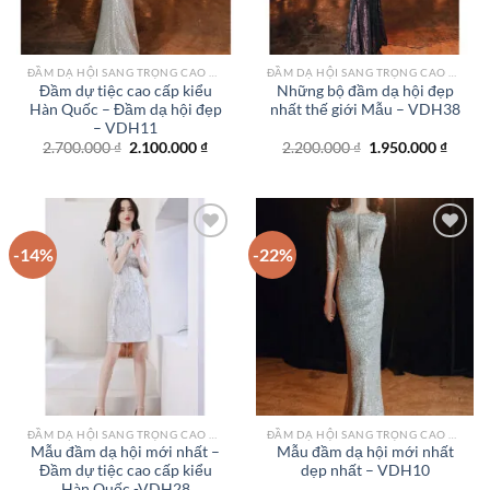
ĐẦM DẠ HỘI SANG TRỌNG CAO CẤP TPHCM
ĐẦM DẠ HỘI SANG TRỌNG CAO CẤP TPHCM
Đầm dự tiệc cao cấp kiểu
Những bộ đầm dạ hội đẹp
Hàn Quốc – Đầm dạ hội đẹp
nhất thế giới Mẫu – VDH38
– VDH11
Giá
Giá
Giá
Giá
2.700.000
₫
2.100.000
₫
2.200.000
₫
1.950.000
₫
gốc
hiện
gốc
hiện
là:
tại
là:
tại
2.700.000 ₫.
là:
2.200.000 ₫.
là:
2.100.000 ₫.
1.950.
-14%
-22%
Add to
Add to
wishlist
wishlist
ĐẦM DẠ HỘI SANG TRỌNG CAO CẤP TPHCM
ĐẦM DẠ HỘI SANG TRỌNG CAO CẤP TPHCM
Mẫu đầm dạ hội mới nhất –
Mẫu đầm dạ hội mới nhất
Đầm dự tiệc cao cấp kiểu
dẹp nhất – VDH10
Hàn Quốc -VDH28