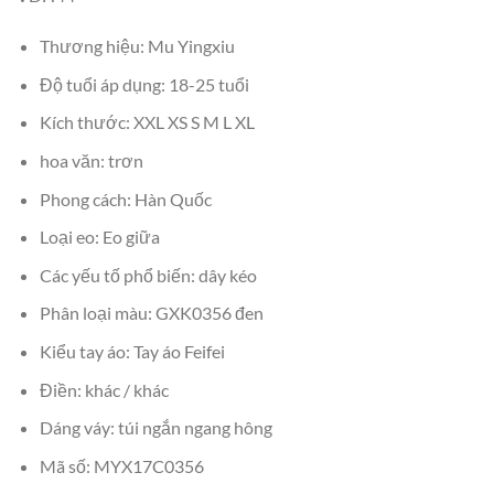
Thương hiệu: Mu Yingxiu
Độ tuổi áp dụng: 18-25 tuổi
Kích thước: XXL XS S M L XL
hoa văn: trơn
Phong cách: Hàn Quốc
Loại eo: Eo giữa
Các yếu tố phổ biến: dây kéo
Phân loại màu: GXK0356 đen
Kiểu tay áo: Tay áo Feifei
Điền: khác / khác
Dáng váy: túi ngắn ngang hông
Mã số: MYX17C0356