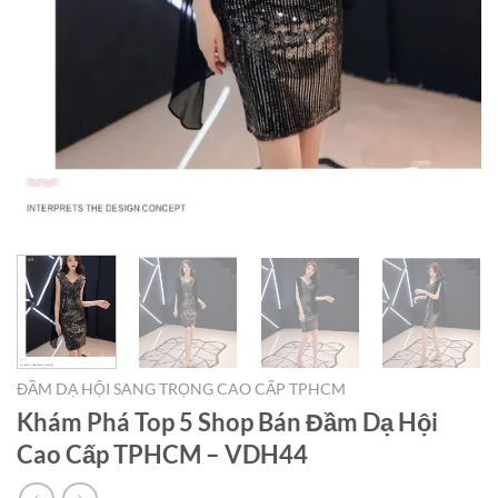
ĐẦM DẠ HỘI SANG TRỌNG CAO CẤP TPHCM
Khám Phá Top 5 Shop Bán Đầm Dạ Hội
Cao Cấp TPHCM – VDH44