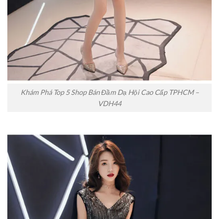
Khám Phá Top 5 Shop Bán Đầm Dạ Hội Cao Cấp TPHCM –
VDH44