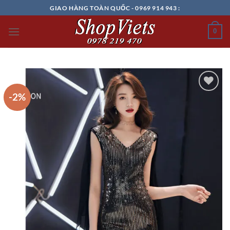
Chuyển
GIAO HÀNG TOÀN QUỐC - 0969 914 943 :
đến
nội
0
dung
-2%
Add to
wishlist