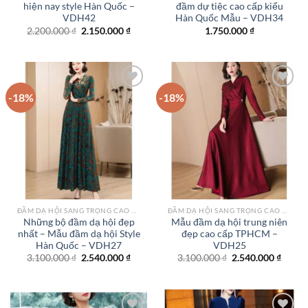
hiện nay style Hàn Quốc –
đầm dự tiệc cao cấp kiểu
VDH42
Hàn Quốc Mẫu – VDH34
Giá
Giá
2.200.000
₫
2.150.000
₫
1.750.000
₫
gốc
hiện
là:
tại
2.200.000 ₫.
là:
2.150.000 ₫.
-18%
-18%
Add to
Add to
wishlist
wishlist
ĐẦM DẠ HỘI SANG TRỌNG CAO CẤP TPHCM
ĐẦM DẠ HỘI SANG TRỌNG CAO CẤP TPHCM
Những bộ đầm dạ hội đẹp
Mẫu đầm dạ hội trung niên
nhất – Mẫu đầm dạ hội Style
đẹp cao cấp TPHCM –
Hàn Quốc – VDH27
VDH25
Giá
Giá
Giá
Giá
3.100.000
₫
2.540.000
₫
3.100.000
₫
2.540.000
₫
gốc
hiện
gốc
hiện
là:
tại
là:
tại
3.100.000 ₫.
là:
3.100.000 ₫.
là:
2.540.000 ₫.
2.540.