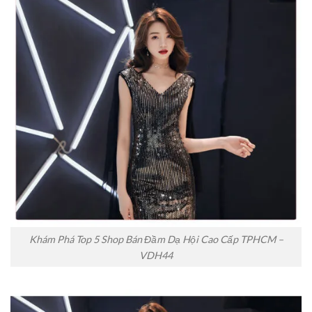
Khám Phá Top 5 Shop Bán Đầm Dạ Hội Cao Cấp TPHCM –
VDH44