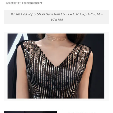
Khám Phá Top 5 Shop Bán Đầm Dạ Hội Cao Cấp TPHCM –
VDH44