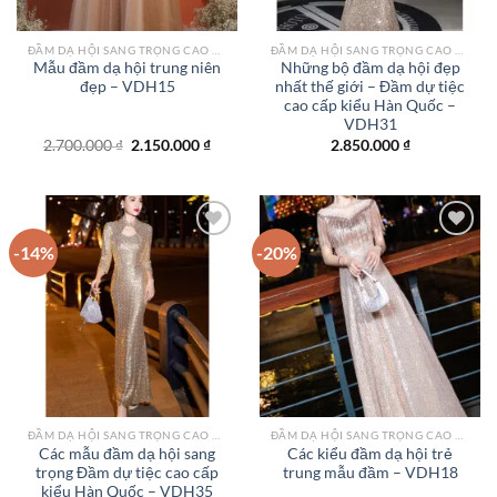
ĐẦM DẠ HỘI SANG TRỌNG CAO CẤP TPHCM
ĐẦM DẠ HỘI SANG TRỌNG CAO CẤP TPHCM
Mẫu đầm dạ hội trung niên
Những bộ đầm dạ hội đẹp
đẹp – VDH15
nhất thế giới – Đầm dự tiệc
cao cấp kiểu Hàn Quốc –
VDH31
Giá
Giá
2.700.000
₫
2.150.000
₫
2.850.000
₫
gốc
hiện
là:
tại
2.700.000 ₫.
là:
2.150.000 ₫.
-14%
-20%
Add to
Add to
wishlist
wishlist
ĐẦM DẠ HỘI SANG TRỌNG CAO CẤP TPHCM
ĐẦM DẠ HỘI SANG TRỌNG CAO CẤP TPHCM
Các mẫu đầm dạ hội sang
Các kiểu đầm dạ hội trẻ
trọng Đầm dự tiệc cao cấp
trung mẫu đầm – VDH18
kiểu Hàn Quốc – VDH35