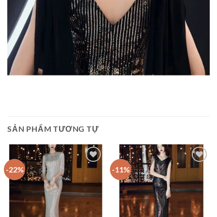
SẢN PHẨM TƯƠNG TỰ
-22%
-11%
Add to
Add to
wishlist
wishlist