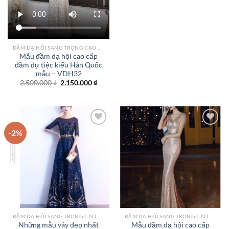
ĐẦM DẠ HỘI SANG TRỌNG CAO CẤP TPHCM
Mẫu đầm dạ hội cao cấp
đầm dự tiệc kiểu Hàn Quốc
mẫu – VDH32
Giá
Giá
2.500.000
₫
2.150.000
₫
gốc
hiện
là:
tại
2.500.000 ₫.
là:
2.150.000 ₫.
-2%
Add to
Add to
wishlist
wishlist
ĐẦM DẠ HỘI SANG TRỌNG CAO CẤP TPHCM
ĐẦM DẠ HỘI SANG TRỌNG CAO CẤP TPHCM
Những mẫu váy đẹp nhất
Mẫu đầm dạ hội cao cấp