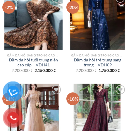
-2%
-20%
Add to
Add to
wishlist
wishlist
ĐẦM DẠ HỘI SANG TRỌNG CAO CẤP TPHCM
ĐẦM DẠ HỘI SANG TRỌNG CAO CẤP TPHCM
Đầm dạ hội tuổi trung niên
Đầm dạ hội trẻ trung sang
cao cấp – VDH41
trọng – VDH09
Giá
Giá
Giá
Giá
2.200.000
₫
2.150.000
₫
2.200.000
₫
1.750.000
₫
gốc
hiện
gốc
hiện
là:
tại
là:
tại
2.200.000 ₫.
là:
2.200.000 ₫.
là:
2.150.000 ₫.
1.750.
-11%
-18%
Add to
Add to
wishlist
wishlist