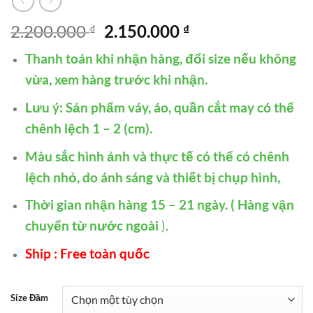
Giá
Giá
2.200.000
2.150.000
₫
₫
gốc
hiện
Thanh toán khi nhận hàng, đổi size nếu không
là:
tại
2.200.000 ₫.
là:
vừa, xem hàng trước khi nhận.
2.150.000 ₫.
Lưu ý: Sản phẩm váy, áo, quần cắt may có thể
chênh lệch 1 – 2 (cm).
Màu sắc hình ảnh và thực tế có thể có chênh
lệch nhỏ, do ánh sáng và thiết bị chụp hình,
Thời gian nhận hàng 15 – 21 ngày. ( Hàng vận
chuyển từ nước ngoài
)
.
Ship : Free toàn quốc
Size Đầm