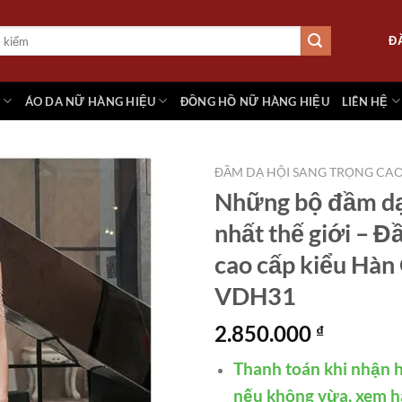
Đ
M
ÁO DA NỮ HÀNG HIỆU
ĐỒNG HỒ NỮ HÀNG HIỆU
LIÊN HỆ
ĐẦM DẠ HỘI SANG TRỌNG CA
Những bộ đầm dạ
nhất thế giới – Đ
Add to
cao cấp kiểu Hàn
wishlist
VDH31
2.850.000
₫
Thanh toán khi nhận h
nếu không vừa, xem h