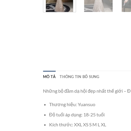
MÔ TẢ
THÔNG TIN BỔ SUNG
Những bộ đầm dạ hội đẹp nhất thế giới – 
Thương hiệu: Yuansuo
Độ tuổi áp dụng: 18-25 tuổi
Kích thước: XXL XS S M L XL