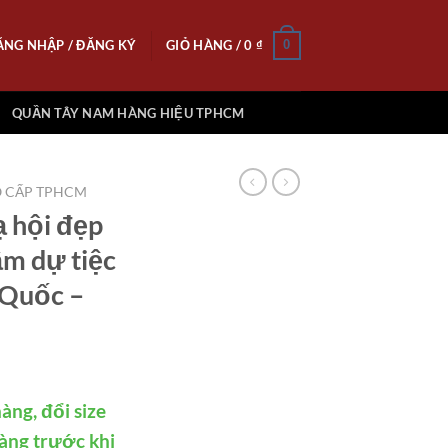
ĂNG NHẬP / ĐĂNG KÝ
GIỎ HÀNG /
0
₫
0
QUẦN TÂY NAM HÀNG HIỆU TPHCM
O CẤP TPHCM
 hội đẹp
ầm dự tiệc
 Quốc –
àng, đổi size
àng trước khi