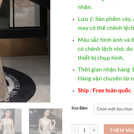
nhận.
Lưu ý: Sản phẩm váy, a
may có thể chênh lệch 
Màu sắc hình ảnh và t
có chênh lệch nhỏ, do
thiết bị chụp hình,
Thời gian nhận hàng 1
Hàng vận chuyển từ 
Ship : Free toàn quốc
Size Đầm
Những bộ đầm dạ hội đẹp nhất th
THÊM VÀ