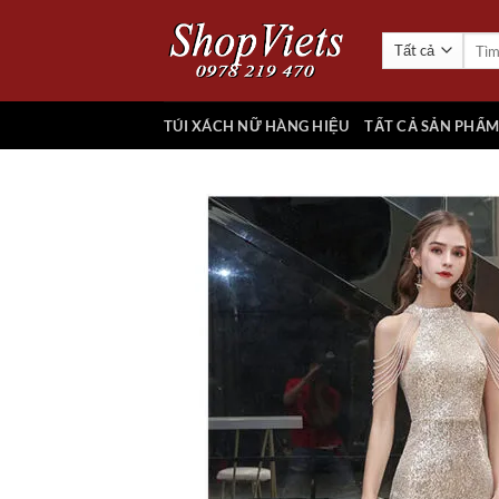
Chuyển
đến
Tìm
kiếm:
nội
dung
TÚI XÁCH NỮ HÀNG HIỆU
TẤT CẢ SẢN PHẨ