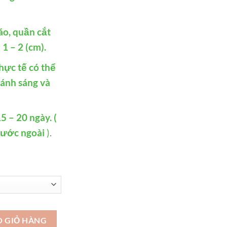
́o, quần cắt
1 – 2 (cm).
hực tế có thể
 ánh sáng và
5 – 20 ngày. (
nước ngoài
)
.
ế giới - Đầm dự tiệc cao cấp kiểu Hàn Quốc - VDH31 số lượng
O GIỎ HÀNG