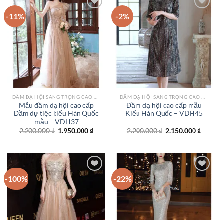
-11%
-2%
Add to
Add to
wishlist
wishlist
ĐẦM DẠ HỘI SANG TRỌNG CAO CẤP TPHCM
ĐẦM DẠ HỘI SANG TRỌNG CAO CẤP TPHCM
Mẫu đầm dạ hội cao cấp
Đầm dạ hội cao cấp mẫu
Đầm dự tiệc kiểu Hàn Quốc
Kiểu Hàn Quốc – VDH45
mẫu – VDH37
Giá
Giá
Giá
Giá
2.200.000
₫
1.950.000
₫
2.200.000
₫
2.150.000
₫
gốc
hiện
gốc
hiện
là:
tại
là:
tại
2.200.000 ₫.
là:
2.200.000 ₫.
là:
1.950.000 ₫.
2.150.
-100%
-22%
Add to
Add to
wishlist
wishlist