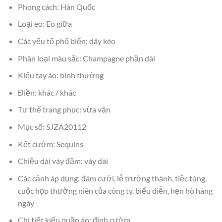
Phong cách: Hàn Quốc
Loại eo: Eo giữa
Các yếu tố phổ biến: dây kéo
Phân loại màu sắc: Champagne phần dài
Kiểu tay áo: bình thường
Điền: khác / khác
Tư thế trang phục: vừa vặn
Mục số: SJZA20112
Kết cườm: Sequins
Chiều dài váy đầm: váy dài
Các cảnh áp dụng: đám cưới, lễ trưởng thành, tiệc tùng,
cuộc họp thường niên của công ty, biểu diễn, hẹn hò hàng
ngày
Chi tiết kiểu quần áo: đính cườm