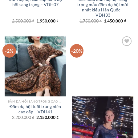
hội sang trọng – VDH07
trọng mẫu đầm dạ hội mới
nhất kiểu Hàn Quốc –
VDH33
Giá
Giá
Giá
Giá
2.500.000
₫
1.950.000
₫
1.750.000
₫
1.450.000
₫
gốc
hiện
gốc
hiện
là:
tại
là:
tại
2.500.000 ₫.
là:
1.750.000 ₫.
là:
1.950.000 ₫.
1.450.
-2%
-20%
Add to
Add to
wishlist
wishlist
ĐẦM DẠ HỘI SANG TRỌNG CAO CẤP TPHCM
Đầm dạ hội tuổi trung niên
cao cấp – VDH41
Giá
Giá
2.200.000
₫
2.150.000
₫
gốc
hiện
là:
tại
2.200.000 ₫.
là:
2.150.000 ₫.