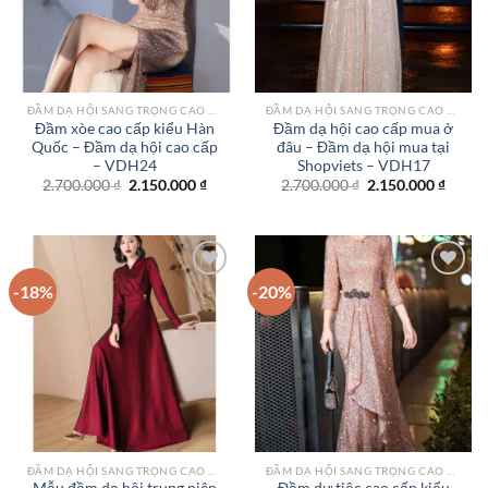
ĐẦM DẠ HỘI SANG TRỌNG CAO CẤP TPHCM
ĐẦM DẠ HỘI SANG TRỌNG CAO CẤP TPHCM
Đầm xòe cao cấp kiểu Hàn
Đầm dạ hội cao cấp mua ở
Quốc – Đầm dạ hội cao cấp
đâu – Đầm dạ hội mua tại
– VDH24
Shopviets – VDH17
Giá
Giá
Giá
Giá
2.700.000
₫
2.150.000
₫
2.700.000
₫
2.150.000
₫
gốc
hiện
gốc
hiện
là:
tại
là:
tại
2.700.000 ₫.
là:
2.700.000 ₫.
là:
2.150.000 ₫.
2.150.
-18%
-20%
Add to
Add to
wishlist
wishlist
ĐẦM DẠ HỘI SANG TRỌNG CAO CẤP TPHCM
ĐẦM DẠ HỘI SANG TRỌNG CAO CẤP TPHCM