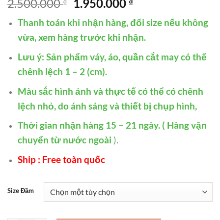
Giá
Giá
2.500.000
1.950.000
₫
₫
gốc
hiện
Thanh toán khi nhận hàng, đổi size nếu không
là:
tại
2.500.000 ₫.
là:
vừa, xem hàng trước khi nhận.
1.950.000 ₫.
Lưu ý: Sản phẩm váy, áo, quần cắt may có thể
chênh lệch 1 – 2 (cm).
Màu sắc hình ảnh và thực tế có thể có chênh
lệch nhỏ, do ánh sáng và thiết bị chụp hình,
Thời gian nhận hàng 15 – 21 ngày. ( Hàng vận
chuyển từ nước ngoài
)
.
Ship : Free toàn quốc
Size Đầm