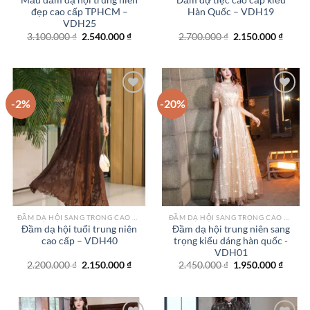
Mẫu đầm dạ hội trung niên
Đầm dự tiệc cao cấp kiểu
đẹp cao cấp TPHCM –
Hàn Quốc – VDH19
VDH25
Giá
Giá
Giá
Giá
3.100.000
₫
2.540.000
₫
2.700.000
₫
2.150.000
₫
gốc
hiện
gốc
hiện
là:
tại
là:
tại
3.100.000 ₫.
là:
2.700.000 ₫.
là:
2.540.000 ₫.
2.150.
-2%
-20%
Add to
Add to
wishlist
wishlist
ĐẦM DẠ HỘI SANG TRỌNG CAO CẤP TPHCM
ĐẦM DẠ HỘI SANG TRỌNG CAO CẤP TPHCM
Đầm dạ hội tuổi trung niên
Đầm dạ hội trung niên sang
cao cấp – VDH40
trọng kiểu dáng hàn quốc -
VDH01
Giá
Giá
Giá
Giá
2.200.000
₫
2.150.000
₫
2.450.000
₫
1.950.000
₫
gốc
hiện
gốc
hiện
là:
tại
là:
tại
2.200.000 ₫.
là:
2.450.000 ₫.
là:
2.150.000 ₫.
1.950.