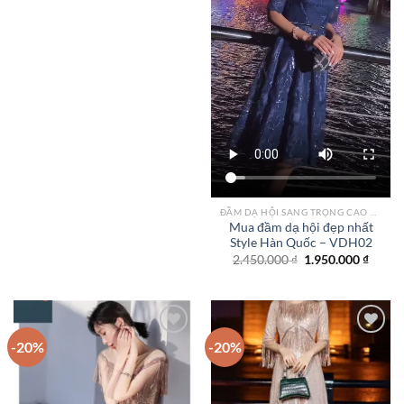
ĐẦM DẠ HỘI SANG TRỌNG CAO CẤP TPHCM
Mua đầm dạ hội đẹp nhất
Style Hàn Quốc – VDH02
Giá
Giá
2.450.000
₫
1.950.000
₫
gốc
hiện
là:
tại
2.450.000 ₫.
là:
1.950.
-20%
-20%
Add to
Add to
wishlist
wishlist