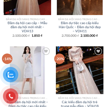
ĐẦM DẠ HỘI SANG TRỌNG CAO CẤP TPHCM
ĐẦM DẠ HỘI SANG TRỌNG CAO CẤP TPHCM
Đầm dạ hội cao cấp – Mẫu
Đầm dự tiệc cao cấp kiểu
đầm dạ hội mới nhất –
Hàn Quốc – Đầm dạ hội đẹp
VDH13
– VDH11
Giá
Giá
Giá
Giá
2.100.000
₫
1.850
₫
2.700.000
₫
2.100.000
₫
gốc
hiện
gốc
hiện
là:
tại
là:
tại
2.100.000 ₫.
là:
2.700.000 ₫.
là:
1.850 ₫.
2.100.
-14%
-20%
Add to
Add to
wishlist
wishlist
ĐẦM DẠ HỘI SANG TRỌNG CAO CẤP TPHCM
ĐẦM DẠ HỘI SANG TRỌNG CAO CẤP TPHCM
Mẫu đầm dạ hội mới nhất –
Các kiểu đầm dạ hội trẻ
Đầm dự tiệc cao cấp kiểu
trung mẫu đầm – VDH18