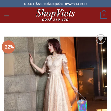
Chuyển
GIAO HÀNG TOÀN QUỐC - 0969 914 943 :
đến
nội
0
dung
-22%
Add to
wishlist