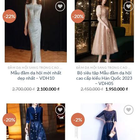
-22%
-20%
Add to
Add to
wishlist
wishlist
ĐẦM DẠ HỘI SANG TRỌNG CAO CẤP TPHCM
ĐẦM DẠ HỘI SANG TRỌNG CAO CẤP TPHCM
Mẫu đầm dạ hội mới nhất
Bộ siêu tập Mẫu đầm dạ hội
dẹp nhất – VDH10
cao cấp kiểu Hàn Quốc 2023
– VDH05
Giá
Giá
Giá
Giá
2.700.000
₫
2.100.000
₫
2.450.000
₫
1.950.000
₫
gốc
hiện
gốc
hiện
là:
tại
là:
tại
2.700.000 ₫.
là:
2.450.000 ₫.
là:
2.100.000 ₫.
1.950.
-20%
-2%
Add to
Add to
wishlist
wishlist