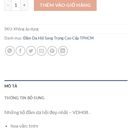
Những bộ đầm dạ hội đẹp nhất - VDH08 số lượng
THÊM VÀO GIỎ HÀNG
SKU:
Không áp dụng
Danh mục:
Đầm Dạ Hội Sang Trọng Cao Cấp TPHCM
MÔ TẢ
THÔNG TIN BỔ SUNG
Những bộ đầm dạ hội đẹp nhất – VDH08 .
hoa văn: trơn