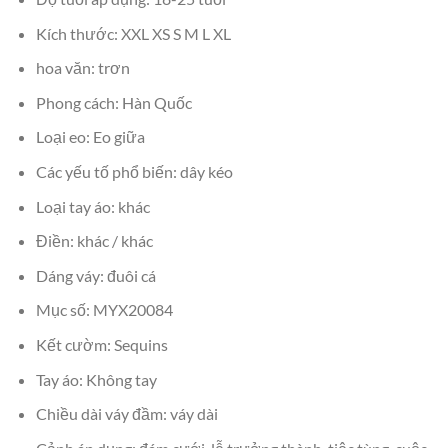
Kích thước: XXL XS S M L XL
hoa văn: trơn
Phong cách: Hàn Quốc
Loại eo: Eo giữa
Các yếu tố phổ biến: dây kéo
Loại tay áo: khác
Điền: khác / khác
Dáng váy: đuôi cá
Mục số: MYX20084
Kết cườm: Sequins
Tay áo: Không tay
Chiều dài váy đầm: váy dài