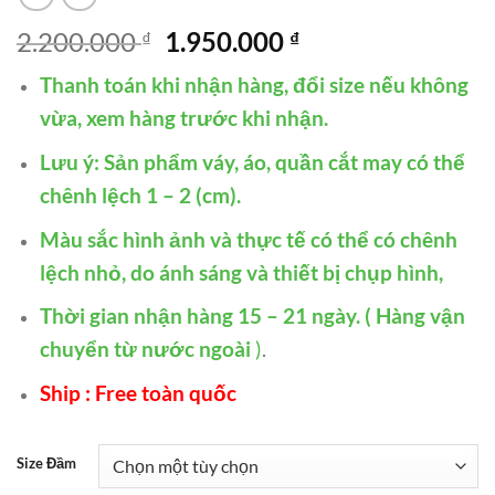
Giá
Giá
2.200.000
1.950.000
₫
₫
gốc
hiện
Thanh toán khi nhận hàng, đổi size nếu không
là:
tại
2.200.000 ₫.
là:
vừa, xem hàng trước khi nhận.
1.950.000 ₫.
Lưu ý: Sản phẩm váy, áo, quần cắt may có thể
chênh lệch 1 – 2 (cm).
Màu sắc hình ảnh và thực tế có thể có chênh
lệch nhỏ, do ánh sáng và thiết bị chụp hình,
Thời gian nhận hàng 15 – 21 ngày. ( Hàng vận
chuyển từ nước ngoài
)
.
Ship : Free toàn quốc
Size Đầm