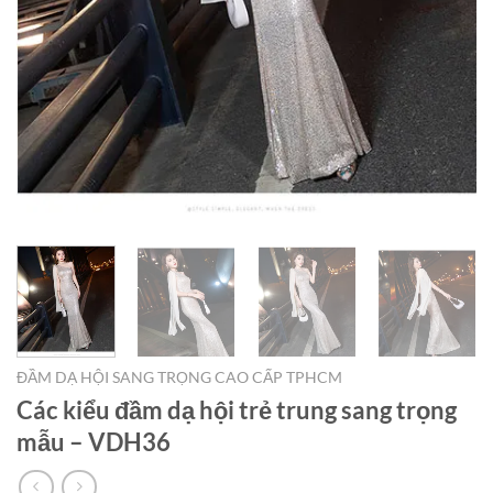
ĐẦM DẠ HỘI SANG TRỌNG CAO CẤP TPHCM
Các kiểu đầm dạ hội trẻ trung sang trọng
mẫu – VDH36