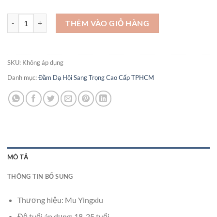
Các kiểu đầm dạ hội trẻ trung sang trọng mẫu - VDH36 số lượng
THÊM VÀO GIỎ HÀNG
SKU:
Không áp dụng
Danh mục:
Đầm Dạ Hội Sang Trọng Cao Cấp TPHCM
MÔ TẢ
THÔNG TIN BỔ SUNG
Thương hiệu: Mu Yingxiu
Độ tuổi áp dụng: 18-25 tuổi