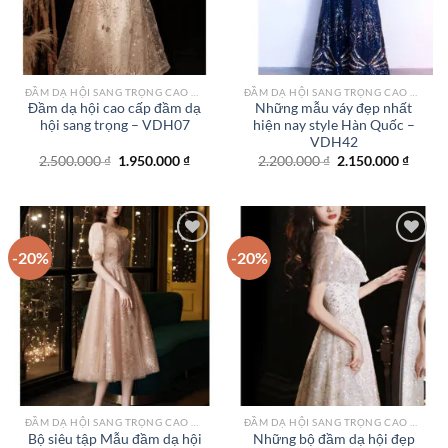
ĐẦM DẠ HỘI SANG TRỌNG CAO CẤP TPHCM
ĐẦM DẠ HỘI SANG TRỌNG CAO CẤP TPHCM
Đầm dạ hội cao cấp đầm dạ
Những mẫu váy đẹp nhất
hội sang trọng – VDH07
hiện nay style Hàn Quốc –
VDH42
Giá
Giá
Giá
Giá
2.500.000
₫
1.950.000
₫
2.200.000
₫
2.150.000
₫
gốc
hiện
gốc
hiện
là:
tại
là:
tại
2.500.000 ₫.
là:
2.200.000 ₫.
là:
1.950.000 ₫.
2.150.
-20%
-20%
Add to
Add to
wishlist
wishlist
ĐẦM DẠ HỘI SANG TRỌNG CAO CẤP TPHCM
ĐẦM DẠ HỘI SANG TRỌNG CAO CẤP TPHCM
Bộ siêu tập Mẫu đầm dạ hội
Những bộ đầm dạ hội đẹp