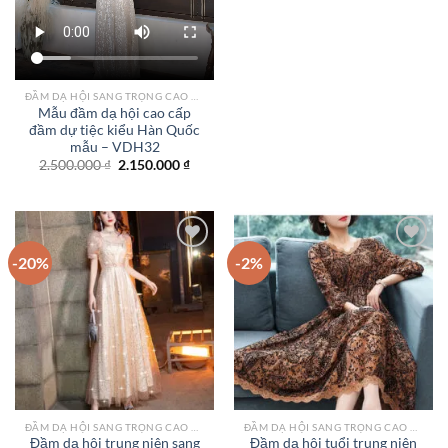
ĐẦM DẠ HỘI SANG TRỌNG CAO CẤP TPHCM
Mẫu đầm dạ hội cao cấp
đầm dự tiệc kiểu Hàn Quốc
mẫu – VDH32
Giá
Giá
2.500.000
₫
2.150.000
₫
gốc
hiện
là:
tại
2.500.000 ₫.
là:
2.150.000 ₫.
-20%
-2%
Add to
Add to
wishlist
wishlist
ĐẦM DẠ HỘI SANG TRỌNG CAO CẤP TPHCM
ĐẦM DẠ HỘI SANG TRỌNG CAO CẤP TPHCM
Đầm dạ hội trung niên sang
Đầm dạ hội tuổi trung niên