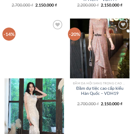
Giá
Giá
Giá
Giá
2.700.000
₫
2.150.000
₫
2.200.000
₫
2.150.000
₫
gốc
hiện
gốc
hiện
là:
tại
là:
tại
2.700.000 ₫.
là:
2.200.000 ₫.
là:
2.150.000 ₫.
2.150.
-14%
-20%
Add to
Add to
wishlist
wishlist
ĐẦM DẠ HỘI SANG TRỌNG CAO CẤP TPHCM
Đầm dự tiệc cao cấp kiểu
Hàn Quốc – VDH19
Giá
Giá
2.700.000
₫
2.150.000
₫
gốc
hiện
là:
tại
2.700.000 ₫.
là:
2.150.