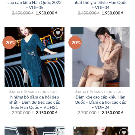
cao cấp kiểu Hàn Quốc 2023
nhất thế giới Style Hàn Quốc
– VDH05
– VDH04
Giá
Giá
Giá
Giá
2.450.000
₫
1.950.000
₫
2.450.000
₫
1.950.000
₫
gốc
hiện
gốc
hiện
là:
tại
là:
tại
2.450.000 ₫.
là:
2.450.000 ₫.
là:
1.950.000 ₫.
1.950.
-20%
-20%
Add to
Add to
wishlist
wishlist
ĐẦM DẠ HỘI SANG TRỌNG CAO CẤP TPHCM
ĐẦM DẠ HỘI SANG TRỌNG CAO CẤP TPHCM
Những bộ đầm dạ hội đẹp
Đầm xòe cao cấp kiểu Hàn
nhất – Đầm dự tiệc cao cấp
Quốc – Đầm dạ hội cao cấp
kiểu Hàn Quốc – VDH21
– VDH24
Giá
Giá
Giá
Giá
2.700.000
₫
2.150.000
₫
2.700.000
₫
2.150.000
₫
gốc
hiện
gốc
hiện
là:
tại
là:
tại
2.700.000 ₫.
là:
2.700.000 ₫.
là:
2.150.000 ₫.
2.150.