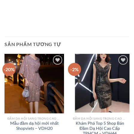
SẢN PHẨM TƯƠNG TỰ
-20%
-2%
Add to
Add to
wishlist
wishlist
ĐẦM DẠ HỘI SANG TRỌNG CAO CẤP TPHCM
ĐẦM DẠ HỘI SANG TRỌNG CAO CẤP TPHCM
Mẫu đầm dạ hội mới nhất
Khám Phá Top 5 Shop Bán
Shopviets – VDH20
Đầm Dạ Hội Cao Cấp
TPHCM – VDH44