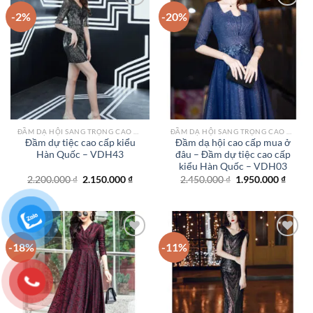
-2%
-20%
Add to
Add to
wishlist
wishlist
ĐẦM DẠ HỘI SANG TRỌNG CAO CẤP TPHCM
ĐẦM DẠ HỘI SANG TRỌNG CAO CẤP TPHCM
Đầm dự tiệc cao cấp kiểu
Đầm dạ hội cao cấp mua ở
Hàn Quốc – VDH43
đâu – Đầm dự tiệc cao cấp
kiểu Hàn Quốc – VDH03
Giá
Giá
Giá
Giá
2.200.000
₫
2.150.000
₫
2.450.000
₫
1.950.000
₫
gốc
hiện
gốc
hiện
là:
tại
là:
tại
2.200.000 ₫.
là:
2.450.000 ₫.
là:
2.150.000 ₫.
1.950.
-18%
-11%
Add to
Add to
wishlist
wishlist