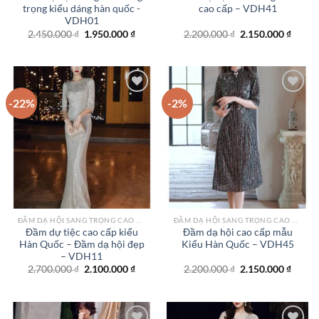
trọng kiểu dáng hàn quốc -
cao cấp – VDH41
VDH01
Giá
Giá
Giá
Giá
2.450.000
₫
1.950.000
₫
2.200.000
₫
2.150.000
₫
gốc
hiện
gốc
hiện
là:
tại
là:
tại
2.450.000 ₫.
là:
2.200.000 ₫.
là:
1.950.000 ₫.
2.150.
-22%
-2%
Add to
Add to
wishlist
wishlist
ĐẦM DẠ HỘI SANG TRỌNG CAO CẤP TPHCM
ĐẦM DẠ HỘI SANG TRỌNG CAO CẤP TPHCM
Đầm dự tiệc cao cấp kiểu
Đầm dạ hội cao cấp mẫu
Hàn Quốc – Đầm dạ hội đẹp
Kiểu Hàn Quốc – VDH45
– VDH11
Giá
Giá
Giá
Giá
2.700.000
₫
2.100.000
₫
2.200.000
₫
2.150.000
₫
gốc
hiện
gốc
hiện
là:
tại
là:
tại
2.700.000 ₫.
là:
2.200.000 ₫.
là:
2.100.000 ₫.
2.150.