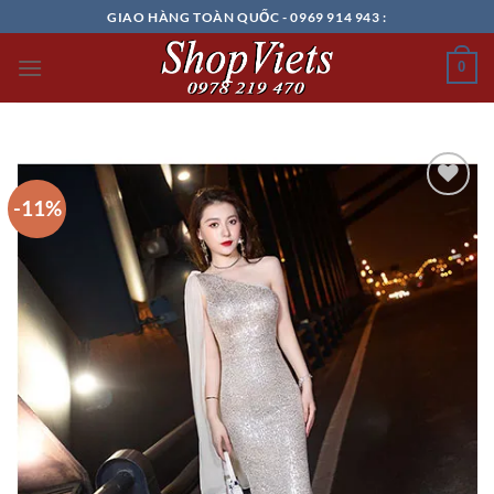
Chuyển
GIAO HÀNG TOÀN QUỐC - 0969 914 943 :
đến
nội
0
dung
-11%
Add to
wishlist