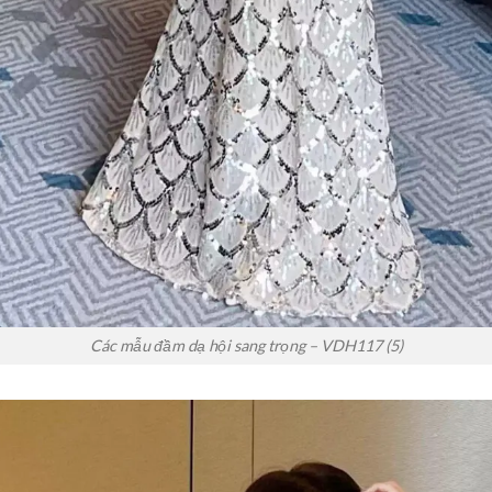
Các mẫu đầm dạ hội sang trọng – VDH117 (5)