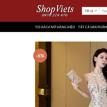
Chuyển
đến
Tìm
kiếm:
nội
dung
TÚI XÁCH NỮ HÀNG HIỆU
TẤT CẢ SẢN PHẨ
-6%