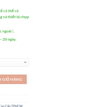
ế có thể có
g và thiết bị chụp
c ngoài
)
.
– 20 ngày.
- VDH117 số lượng
O GIỎ HÀNG
 Cao Cấp TPHCM