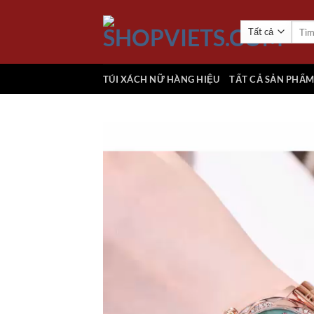
Chuyển
đến
Tìm
kiếm:
nội
dung
TÚI XÁCH NỮ HÀNG HIỆU
TẤT CẢ SẢN PHẨ