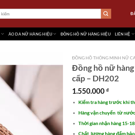
Đ
M
ÁO DA NỮ HÀNG HIỆU
ĐỒNG HỒ NỮ HÀNG HIỆU
LIÊN HỆ
ĐỒNG HỒ THÔNG MINH NỮ CA
Đồng hồ nữ hàng 
cấp – DH202
Add to
wishlist
1.550.000
₫
Kiểm tra hàng trước khi t
Hàng vận chuyển từ nước 
Thời gian nhận hàng 15-18
Chất lượng hàng đẩm bảo