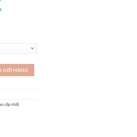
.
 DH202 số lượng
O GIỎ HÀNG
ao cấp nhất