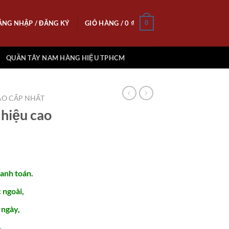
ĂNG NHẬP / ĐĂNG KÝ
GIỎ HÀNG /
0
₫
0
QUẦN TÂY NAM HÀNG HIỆU TPHCM
O CẤP NHẤT
hiệu cao
hanh toán.
ngoài,
 ngày,
,