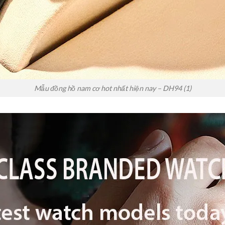
Mẫu đồng hồ nam cơ hot nhất hiện nay – DH94 (1)