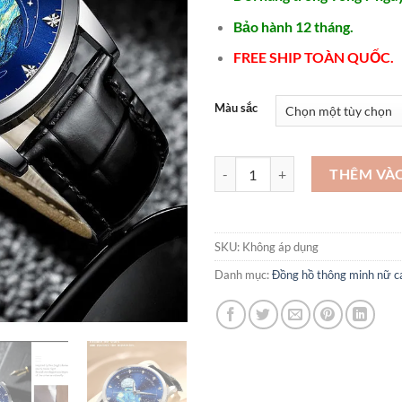
Bảo hành 12 tháng.
FREE SHIP TOÀN QUỐC.
Màu sắc
Mẫu đồng hồ nam cơ hot nhất hi
THÊM VÀ
SKU:
Không áp dụng
Danh mục:
Đồng hồ thông minh nữ c