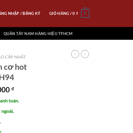
ĂNG NHẬP / ĐĂNG KÝ
GIỎ HÀNG /
0
₫
0
QUẦN TÂY NAM HÀNG HIỆU TPHCM
O CẤP NHẤT
 cơ hot
DH94
Giá
.000
₫
hiện
hanh toán.
tại
000 ₫.
là:
ngoài,
1.450.000 ₫.
,
.