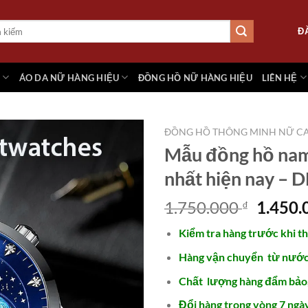
Đ
M
ÁO DA NỮ HÀNG HIỆU
ĐỒNG HỒ NỮ HÀNG HIỆU
LIÊN HỆ
ĐỒNG HỒ THÔNG MINH NỮ CA
Mẫu đồng hồ nam
nhất hiện nay – 
Add to
wishlist
Giá
1.750.000
1.450
₫
gốc
Kiểm tra hàng trước khi t
là:
1.750.
Hàng vận chuyển từ nước 
Chất lượng hàng đẩm bảo
Đổi hàng trong vòng 7 ngày