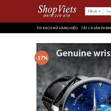
Chuyển
đến
Tìm
kiếm:
nội
dung
TÚI XÁCH NỮ HÀNG HIỆU
TẤT CẢ SẢN PHẨ
-17%