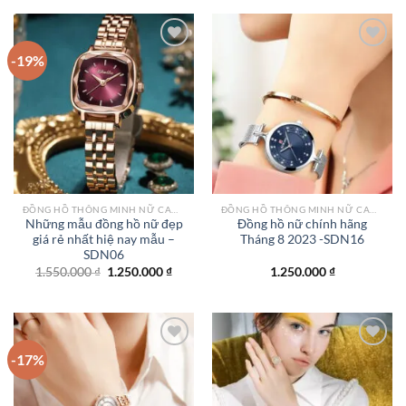
1.500.000 ₫.
là:
1.350.
-19%
Add to
Add to
wishlist
wishlist
ĐỒNG HỒ THÔNG MINH NỮ CAO CẤP NHẤT
ĐỒNG HỒ THÔNG MINH NỮ CAO CẤP NHẤT
Những mẫu đồng hồ nữ đẹp
Đồng hồ nữ chính hãng
giá rẻ nhất hiệ nay mẫu –
Tháng 8 2023 -SDN16
SDN06
Giá
Giá
1.550.000
₫
1.250.000
₫
1.250.000
₫
gốc
hiện
là:
tại
1.550.000 ₫.
là:
1.250.000 ₫.
-17%
Add to
Add to
wishlist
wishlist