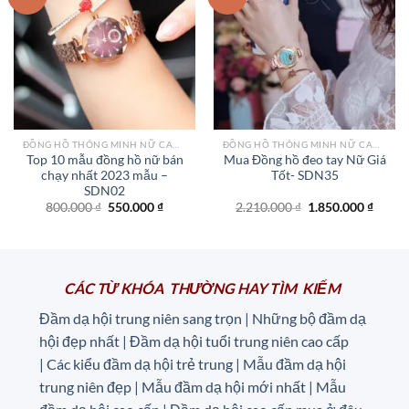
Add to
Add to
wishlist
wishlist
ĐỒNG HỒ THÔNG MINH NỮ CAO CẤP NHẤT
ĐỒNG HỒ THÔNG MINH NỮ CAO CẤP NHẤT
Top 10 mẫu đồng hồ nữ bán
Mua Đồng hồ đeo tay Nữ Giá
chạy nhất 2023 mẫu –
Tốt- SDN35
SDN02
Giá
Giá
Giá
Giá
800.000
₫
550.000
₫
2.210.000
₫
1.850.000
₫
gốc
hiện
gốc
hiện
là:
tại
là:
tại
800.000 ₫.
là:
2.210.000 ₫.
là:
550.000 ₫.
1.850.
CÁC TỪ KHÓA THƯỜNG HAY TÌM KIẾM
Đầm dạ hội trung niên sang trọn | Những bộ đầm dạ
hội đẹp nhất | Đầm dạ hội tuổi trung niên cao cấp
|
Các kiểu đầm dạ hội trẻ trung | Mẫu đầm dạ hội
trung niên đẹp | Mẫu đầm dạ hội mới nhất | Mẫu