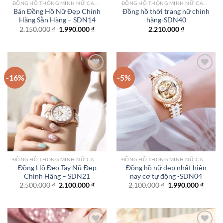
ĐỒNG HỒ THÔNG MINH NỮ CAO CẤP NHẤT
ĐỒNG HỒ THÔNG MINH NỮ CAO CẤP NHẤT
Bán Đồng Hồ Nữ Đẹp Chính
Đồng hồ thời trang nữ chính
Hãng Sẵn Hàng – SDN14
hãng-SDN40
Giá
Giá
2.150.000
₫
1.990.000
₫
2.210.000
₫
gốc
hiện
là:
tại
2.150.000 ₫.
là:
1.990.000 ₫.
-16%
-5%
Add to
Add to
wishlist
wishlist
ĐỒNG HỒ THÔNG MINH NỮ CAO CẤP NHẤT
ĐỒNG HỒ THÔNG MINH NỮ CAO CẤP NHẤT
Đồng Hồ Đeo Tay Nữ Đẹp
Đồng hồ nữ đẹp nhất hiện
Chính Hãng – SDN21
nay cơ tự động -SDN04
Giá
Giá
Giá
Giá
2.500.000
₫
2.100.000
₫
2.100.000
₫
1.990.000
₫
gốc
hiện
gốc
hiện
là:
tại
là:
tại
2.500.000 ₫.
là:
2.100.000 ₫.
là:
2.100.000 ₫.
1.990.