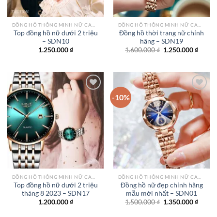
ĐỒNG HỒ THÔNG MINH NỮ CAO CẤP NHẤT
ĐỒNG HỒ THÔNG MINH NỮ CAO CẤP NHẤT
Top đồng hồ nữ dưới 2 triệu
Đồng hồ thời trang nữ chính
– SDN10
hãng – SDN19
Giá
Giá
1.250.000
₫
1.600.000
₫
1.250.000
₫
gốc
hiện
là:
tại
1.600.000 ₫.
là:
1.250.
-10%
Add to
Add to
wishlist
wishlist
ĐỒNG HỒ THÔNG MINH NỮ CAO CẤP NHẤT
ĐỒNG HỒ THÔNG MINH NỮ CAO CẤP NHẤT
Top đồng hồ nữ dưới 2 triệu
Đồng hồ nữ đẹp chính hãng
tháng 8 2023 – SDN17
mẫu mới nhất – SDN01
Giá
Giá
1.200.000
₫
1.500.000
₫
1.350.000
₫
gốc
hiện
là:
tại