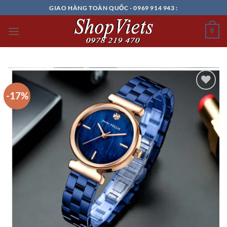
Chuyển
GIAO HÀNG TOÀN QUỐC - 0969 914 943 :
đến
nội
0
dung
-17%
Add to
wishlist