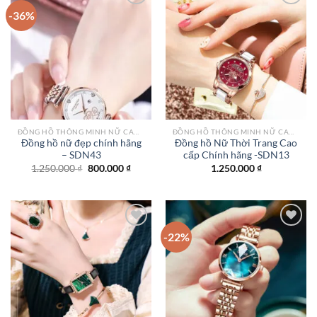
-36%
Add to
Add to
wishlist
wishlist
ĐỒNG HỒ THÔNG MINH NỮ CAO CẤP NHẤT
ĐỒNG HỒ THÔNG MINH NỮ CAO CẤP NHẤT
Đồng hồ nữ đẹp chính hãng
Đồng hồ Nữ Thời Trang Cao
– SDN43
cấp Chính hãng -SDN13
Giá
Giá
1.250.000
₫
800.000
₫
1.250.000
₫
gốc
hiện
là:
tại
1.250.000 ₫.
là:
800.000 ₫.
-22%
Add to
Add to
wishlist
wishlist