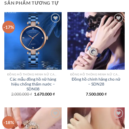
SẢN PHẨM TƯƠNG TỰ
-17%
Add to
Add to
wishlist
wishlist
ĐỒNG HỒ THÔNG MINH NỮ CAO CẤP NHẤT
ĐỒNG HỒ THÔNG MINH NỮ CAO CẤP NHẤT
Các mẫu đồng hồ nữ hàng
Đồng hồ chính hãng cho nữ
hiệu chống thấm nước –
– SDN28
SDN08
Giá
Giá
2.000.000
₫
1.670.000
₫
7.500.000
₫
gốc
hiện
là:
tại
2.000.000 ₫.
là:
1.670.000 ₫.
-18%