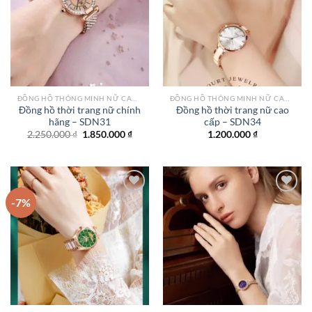
Add to
Add to
wishlist
wishlist
ĐỒNG HỒ THÔNG MINH NỮ CAO CẤP NHẤT
ĐỒNG HỒ THÔNG MINH NỮ CAO CẤP NHẤT
Đồng hồ thời trang nữ chính
Đồng hồ thời trang nữ cao
hãng – SDN31
cấp – SDN34
Giá
Giá
2.250.000
₫
1.850.000
₫
1.200.000
₫
gốc
hiện
là:
tại
2.250.000 ₫.
là:
1.850.000 ₫.
-7%
Add to
Add to
wishlist
wishlist