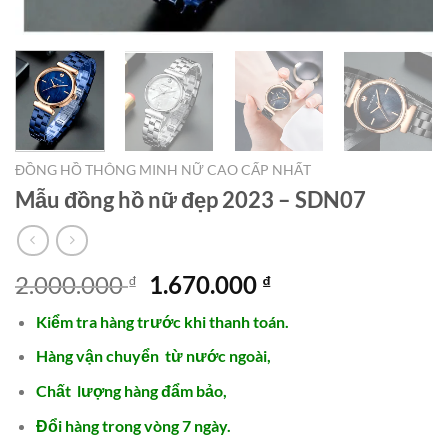
ĐỒNG HỒ THÔNG MINH NỮ CAO CẤP NHẤT
Mẫu đồng hồ nữ đẹp 2023 – SDN07
Giá
Giá
2.000.000
1.670.000
₫
₫
gốc
hiện
Kiểm tra hàng trước khi thanh toán.
là:
tại
2.000.000 ₫.
là:
Hàng vận chuyển từ nước ngoài,
1.670.000 ₫.
Chất lượng hàng đẩm bảo,
Đổi hàng trong vòng 7 ngày.