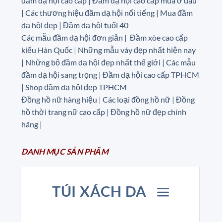
đầm dạ hội cao cấp | Đầm dạ hội cao cấp mua ở đâu
|
Các thương hiệu đầm dạ hội nổi tiếng | Mua đầm
dạ hội đẹp | Đầm dạ hội tuổi 40
Các mẫu đầm dạ hội đơn giản | Đầm xòe cao cấp
kiểu Hàn Quốc
|
Những mẫu váy đẹp nhất hiện nay
| Những bộ đầm dạ hội đẹp nhất thế giới | Các mẫu
đầm dạ hội sang trọng | Đầm dạ hội cao cấp TPHCM
| Shop đầm dạ hội đẹp TPHCM
Đồng hồ nữ hàng hiệu
|
Các loại đồng hồ nữ |
Đồng
hồ thời trang nữ cao cấp
| Đồng hồ nữ đẹp chính
hãng |
DANH MỤC
SẢN
PHẨM
TÚI XÁCH DA