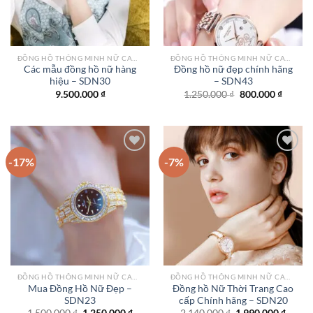
ĐỒNG HỒ THÔNG MINH NỮ CAO CẤP NHẤT
ĐỒNG HỒ THÔNG MINH NỮ CAO CẤP NHẤT
Các mẫu đồng hồ nữ hàng
Đồng hồ nữ đẹp chính hãng
hiệu – SDN30
– SDN43
Giá
Giá
9.500.000
₫
1.250.000
₫
800.000
₫
gốc
hiện
là:
tại
1.250.000 ₫.
là:
800.000
-17%
-7%
Add to
Add to
wishlist
wishlist
ĐỒNG HỒ THÔNG MINH NỮ CAO CẤP NHẤT
ĐỒNG HỒ THÔNG MINH NỮ CAO CẤP NHẤT
Mua Đồng Hồ Nữ Đẹp –
Đồng hồ Nữ Thời Trang Cao
SDN23
cấp Chính hãng – SDN20
Giá
Giá
Giá
Giá