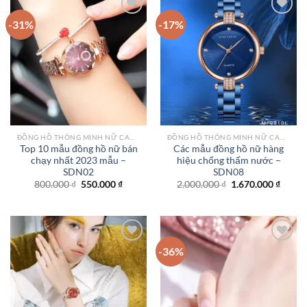
-31%
-17%
Add to
Add to
wishlist
wishlist
ĐỒNG HỒ THÔNG MINH NỮ CAO CẤP NHẤT
ĐỒNG HỒ THÔNG MINH NỮ CAO CẤP NHẤT
Top 10 mẫu đồng hồ nữ bán
Các mẫu đồng hồ nữ hàng
chạy nhất 2023 mẫu –
hiệu chống thấm nước –
SDN02
SDN08
Giá
Giá
Giá
Giá
800.000
₫
550.000
₫
2.000.000
₫
1.670.000
₫
gốc
hiện
gốc
hiện
là:
tại
là:
tại
800.000 ₫.
là:
2.000.000 ₫.
là:
550.000 ₫.
1.670.
-36%
Add to
Add to
wishlist
wishlist