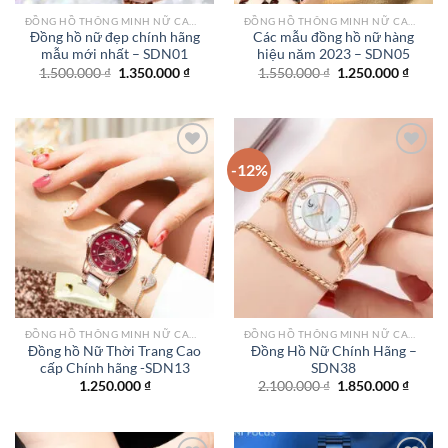
ĐỒNG HỒ THÔNG MINH NỮ CAO CẤP NHẤT
ĐỒNG HỒ THÔNG MINH NỮ CAO CẤP NHẤT
Đồng hồ nữ đẹp chính hãng
Các mẫu đồng hồ nữ hàng
mẫu mới nhất – SDN01
hiệu năm 2023 – SDN05
Giá
Giá
Giá
Giá
1.500.000
₫
1.350.000
₫
1.550.000
₫
1.250.000
₫
gốc
hiện
gốc
hiện
là:
tại
là:
tại
1.500.000 ₫.
là:
1.550.000 ₫.
là:
1.350.000 ₫.
1.250.
-12%
Add to
Add to
wishlist
wishlist
ĐỒNG HỒ THÔNG MINH NỮ CAO CẤP NHẤT
ĐỒNG HỒ THÔNG MINH NỮ CAO CẤP NHẤT
Đồng hồ Nữ Thời Trang Cao
Đồng Hồ Nữ Chính Hãng –
cấp Chính hãng -SDN13
SDN38
Giá
Giá
1.250.000
₫
2.100.000
₫
1.850.000
₫
gốc
hiện
là:
tại
2.100.000 ₫.
là:
1.850.