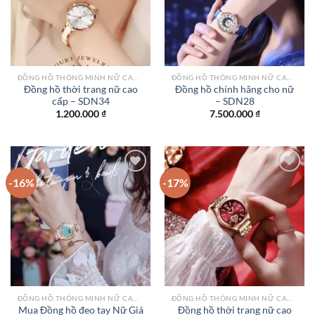
ĐỒNG HỒ THÔNG MINH NỮ CAO CẤP NHẤT
ĐỒNG HỒ THÔNG MINH NỮ CAO CẤP NHẤT
Đồng hồ thời trang nữ cao
Đồng hồ chính hãng cho nữ
cấp – SDN34
– SDN28
1.200.000
₫
7.500.000
₫
-16%
-17%
Add to
Add to
wishlist
wishlist
ĐỒNG HỒ THÔNG MINH NỮ CAO CẤP NHẤT
ĐỒNG HỒ THÔNG MINH NỮ CAO CẤP NHẤT
Mua Đồng hồ đeo tay Nữ Giá
Đồng hồ thời trang nữ cao