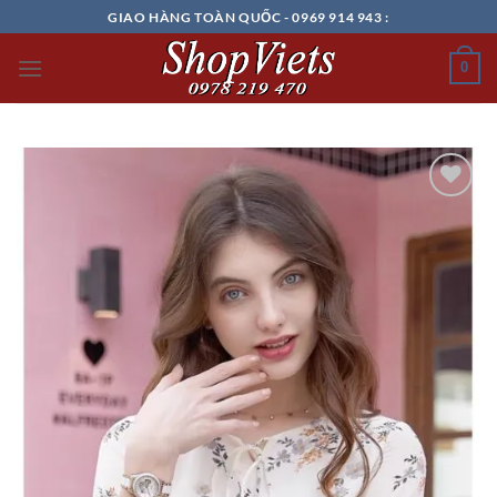
Chuyển
GIAO HÀNG TOÀN QUỐC - 0969 914 943 :
đến
nội
0
dung
Add to
wishlist