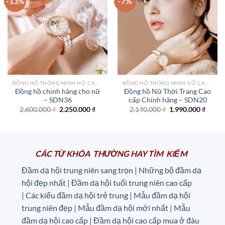
-13%
-7%
Add to
Add to
wishlist
wishlist
ĐỒNG HỒ THÔNG MINH NỮ CAO CẤP NHẤT
ĐỒNG HỒ THÔNG MINH NỮ CAO CẤP NHẤT
Đồng hồ chính hãng cho nữ
Đồng hồ Nữ Thời Trang Cao
– SDN36
cấp Chính hãng – SDN20
Giá
Giá
Giá
Giá
2.600.000
₫
2.250.000
₫
2.140.000
₫
1.990.000
₫
gốc
hiện
gốc
hiện
là:
tại
là:
tại
2.600.000 ₫.
là:
2.140.000 ₫.
là:
2.250.000 ₫.
1.990.
CÁC TỪ KHÓA THƯỜNG HAY TÌM KIẾM
Đầm dạ hội trung niên sang trọn | Những bộ đầm dạ
hội đẹp nhất | Đầm dạ hội tuổi trung niên cao cấp
|
Các kiểu đầm dạ hội trẻ trung | Mẫu đầm dạ hội
trung niên đẹp | Mẫu đầm dạ hội mới nhất | Mẫu
đầm dạ hội cao cấp | Đầm dạ hội cao cấp mua ở đâu