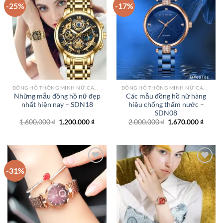
-25%
-17%
Add to
Add to
wishlist
wishlist
ĐỒNG HỒ THÔNG MINH NỮ CAO CẤP NHẤT
ĐỒNG HỒ THÔNG MINH NỮ CAO CẤP NHẤT
Những mẫu đồng hồ nữ đẹp
Các mẫu đồng hồ nữ hàng
nhất hiện nay – SDN18
hiệu chống thấm nước –
SDN08
Giá
Giá
Giá
Giá
1.600.000
₫
1.200.000
₫
2.000.000
₫
1.670.000
₫
gốc
hiện
gốc
hiện
là:
tại
là:
tại
1.600.000 ₫.
là:
2.000.000 ₫.
là:
1.200.000 ₫.
1.670.
-31%
Add to
Add to
wishlist
wishlist