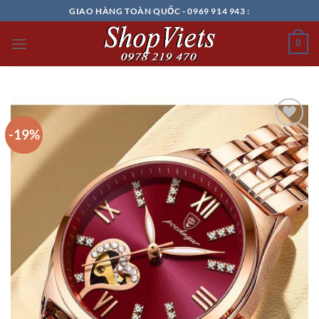
Chuyển
GIAO HÀNG TOÀN QUỐC - 0969 914 943 :
đến
nội
0
dung
-19%
Add to
wishlist