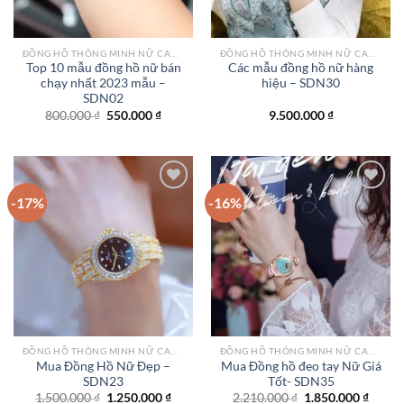
ĐỒNG HỒ THÔNG MINH NỮ CAO CẤP NHẤT
ĐỒNG HỒ THÔNG MINH NỮ CAO CẤP NHẤT
Top 10 mẫu đồng hồ nữ bán
Các mẫu đồng hồ nữ hàng
chạy nhất 2023 mẫu –
hiệu – SDN30
SDN02
Giá
Giá
800.000
₫
550.000
₫
9.500.000
₫
gốc
hiện
là:
tại
800.000 ₫.
là:
550.000 ₫.
-17%
-16%
Add to
Add to
wishlist
wishlist
ĐỒNG HỒ THÔNG MINH NỮ CAO CẤP NHẤT
ĐỒNG HỒ THÔNG MINH NỮ CAO CẤP NHẤT
Mua Đồng Hồ Nữ Đẹp –
Mua Đồng hồ đeo tay Nữ Giá
SDN23
Tốt- SDN35
Giá
Giá
Giá
Giá
1.500.000
₫
1.250.000
₫
2.210.000
₫
1.850.000
₫