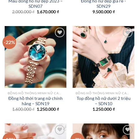
Mẫu đồng hồ nữ đẹp 2023 –
Đồng hồ nữ đẹp giá rẻ -
SDN07
SDN29
Giá
Giá
2.000.000
₫
1.670.000
₫
9.500.000
₫
gốc
hiện
là:
tại
2.000.000 ₫.
là:
1.670.000 ₫.
-22%
Add to
Add to
wishlist
wishlist
ĐỒNG HỒ THÔNG MINH NỮ CAO CẤP NHẤT
ĐỒNG HỒ THÔNG MINH NỮ CAO CẤP NHẤT
Đồng hồ thời trang nữ chính
Top đồng hồ nữ dưới 2 triệu
hãng – SDN19
– SDN10
Giá
Giá
1.600.000
₫
1.250.000
₫
1.250.000
₫
gốc
hiện
là:
tại
1.600.000 ₫.
là:
1.250.000 ₫.