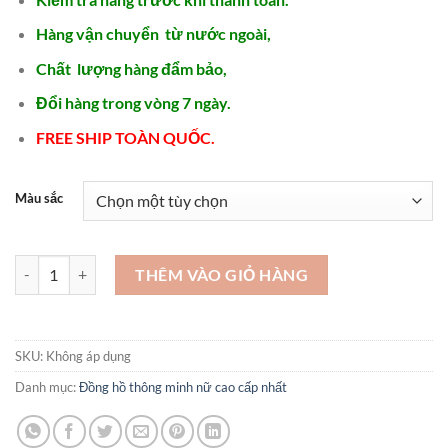
là:
tại
1.550.000 ₫.
là:
Hàng vận chuyển từ nước ngoài,
1.250.000 ₫.
Chất lượng hàng đẩm bảo,
Đổi hàng trong vòng 7 ngày.
FREE SHIP TOÀN QUỐC.
Màu sắc
Các mẫu đồng hồ nữ hàng hiệu năm 2023 – SDN05 số lượng
THÊM VÀO GIỎ HÀNG
SKU:
Không áp dụng
Danh mục:
Đồng hồ thông minh nữ cao cấp nhất