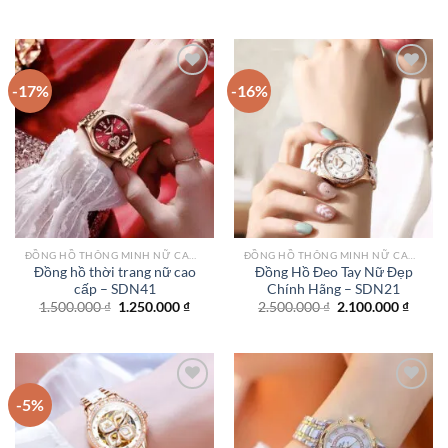
gốc
hiện
gốc
hiện
là:
tại
là:
tại
1.500.000 ₫.
là:
2.210.000 ₫.
là:
1.250.000 ₫.
1.850.
-17%
-16%
Add to
Add to
wishlist
wishlist
ĐỒNG HỒ THÔNG MINH NỮ CAO CẤP NHẤT
ĐỒNG HỒ THÔNG MINH NỮ CAO CẤP NHẤT
Đồng hồ thời trang nữ cao
Đồng Hồ Đeo Tay Nữ Đẹp
cấp – SDN41
Chính Hãng – SDN21
Giá
Giá
Giá
Giá
1.500.000
₫
1.250.000
₫
2.500.000
₫
2.100.000
₫
gốc
hiện
gốc
hiện
là:
tại
là:
tại
1.500.000 ₫.
là:
2.500.000 ₫.
là:
1.250.000 ₫.
2.100.
-5%
Add to
Add to