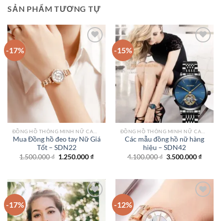
SẢN PHẨM TƯƠNG TỰ
-17%
-15%
Add to
Add to
wishlist
wishlist
ĐỒNG HỒ THÔNG MINH NỮ CAO CẤP NHẤT
ĐỒNG HỒ THÔNG MINH NỮ CAO CẤP NHẤT
Mua Đồng hồ đeo tay Nữ Giá
Các mẫu đồng hồ nữ hàng
Tốt – SDN22
hiệu – SDN42
Giá
Giá
Giá
Giá
1.500.000
₫
1.250.000
₫
4.100.000
₫
3.500.000
₫
gốc
hiện
gốc
hiện
là:
tại
là:
tại
1.500.000 ₫.
là:
4.100.000 ₫.
là:
1.250.000 ₫.
3.500.
-17%
-12%