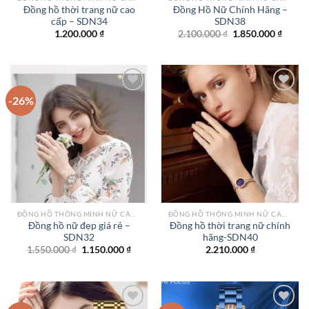
Đồng hồ thời trang nữ cao
Đồng Hồ Nữ Chính Hãng –
cấp – SDN34
SDN38
Giá
Giá
1.200.000
₫
2.100.000
₫
1.850.000
₫
gốc
hiện
là:
tại
2.100.000 ₫.
là:
1.850.
-26%
Add to
Add to
wishlist
wishlist
ĐỒNG HỒ THÔNG MINH NỮ CAO CẤP NHẤT
ĐỒNG HỒ THÔNG MINH NỮ CAO CẤP NHẤT
Đồng hồ nữ đẹp giá rẻ –
Đồng hồ thời trang nữ chính
SDN32
hãng-SDN40
Giá
Giá
1.550.000
₫
1.150.000
₫
2.210.000
₫
gốc
hiện
là:
tại
1.550.000 ₫.
là:
1.150.000 ₫.