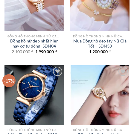
wishlist
wishlist
ĐỒNG HỒ THÔNG MINH NỮ CAO CẤP NHẤT
ĐỒNG HỒ THÔNG MINH NỮ CAO CẤP NHẤT
Đồng hồ nữ đẹp nhất hiện
Mua Đồng hồ đeo tay Nữ Giá
nay cơ tự động -SDN04
Tốt – SDN33
Giá
Giá
2.100.000
₫
1.990.000
₫
1.200.000
₫
gốc
hiện
là:
tại
2.100.000 ₫.
là:
1.990.000 ₫.
-17%
Add to
Add to
wishlist
wishlist
ĐỒNG HỒ THÔNG MINH NỮ CAO CẤP NHẤT
ĐỒNG HỒ THÔNG MINH NỮ CAO CẤP NHẤT