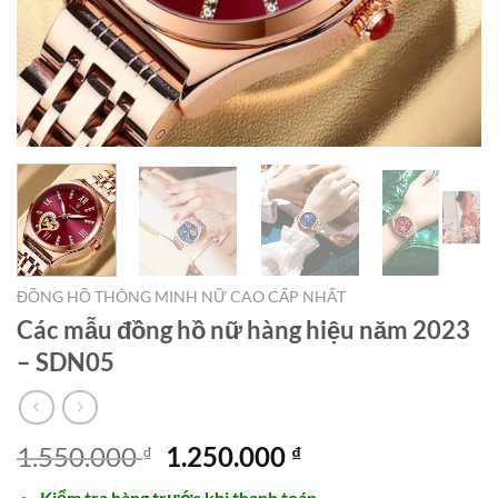
ĐỒNG HỒ THÔNG MINH NỮ CAO CẤP NHẤT
Các mẫu đồng hồ nữ hàng hiệu năm 2023
– SDN05
Giá
Giá
1.550.000
1.250.000
₫
₫
gốc
hiện
Kiểm tra hàng trước khi thanh toán.