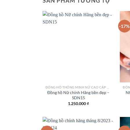
SẢN PHẨM TƯƠNG TỰ
-17%
Add to
wishlist
ĐỒNG HỒ THÔNG MINH NỮ CAO CẤP NHẤT
Đồng hồ Nữ chính Hãng bền đẹp –
Nh
SDN15
1.250.000
₫