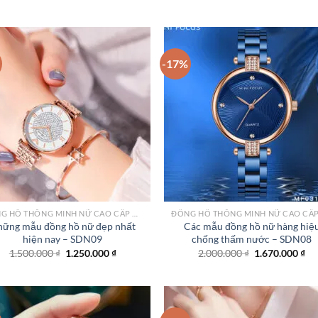
-17%
Add to
Add
wishlist
wish
ĐỒNG HỒ THÔNG MINH NỮ CAO CẤP NHẤT
ững mẫu đồng hồ nữ đẹp nhất
Các mẫu đồng hồ nữ hàng hiệ
hiện nay – SDN09
chống thấm nước – SDN08
Giá
Giá
Giá
Gi
1.500.000
₫
1.250.000
₫
2.000.000
₫
1.670.000
₫
gốc
hiện
gốc
hi
là:
tại
là:
tại
1.500.000 ₫.
là:
2.000.000 ₫.
là:
1.250.000 ₫.
1.