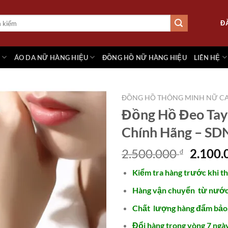
Đ
M
ÁO DA NỮ HÀNG HIỆU
ĐỒNG HỒ NỮ HÀNG HIỆU
LIÊN HỆ
ĐỒNG HỒ THÔNG MINH NỮ CA
Đồng Hồ Đeo Ta
Chính Hãng – SD
Add to
wishlist
Giá
2.500.000
2.100
₫
gốc
Kiểm tra hàng trước khi t
là:
2.500.
Hàng vận chuyển từ nước 
Chất lượng hàng đẩm bảo
Đổi hàng trong vòng 7 ngày