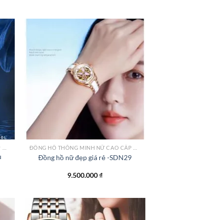
 to
Add to
list
wishlist
ĐỒNG HỒ THÔNG MINH NỮ CAO CẤP NHẤT
ĐỒNG HỒ THÔNG MINH NỮ CAO CẤP NHẤT
u
Đồng hồ nữ đẹp giá rẻ -SDN29
á
9.500.000
₫
ện
670.000 ₫.