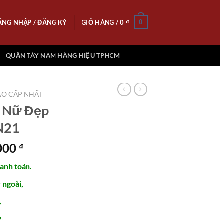
ĂNG NHẬP / ĐĂNG KÝ
GIỎ HÀNG /
0
₫
0
QUẦN TÂY NAM HÀNG HIỆU TPHCM
O CẤP NHẤT
y Nữ Đẹp
N21
Giá
.000
₫
hiện
hanh toán.
tại
000 ₫.
là:
ngoài,
2.100.000 ₫.
,
.