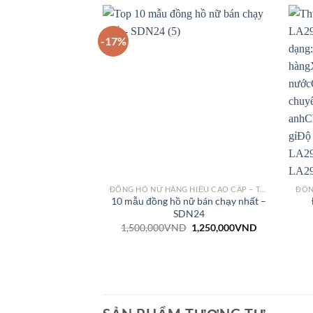
-17%
ĐỒNG HỒ NỮ HÀNG HIỆU CAO CẤP – THỜI TRANG
10 mẫu đồng hồ nữ bán chạy nhất –
SDN24
1,500,000
VND
1,250,000
VND