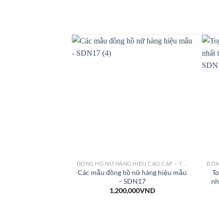
ĐỒNG HỒ NỮ HÀNG HIỆU CAO CẤP – THỜI TRANG
Các mẫu đồng hồ nữ hàng hiệu mẫu
To
– SDN17
nh
1,200,000
VND