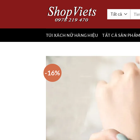
Chuyển
đến
Tìm
kiếm:
nội
dung
TÚI XÁCH NỮ HÀNG HIỆU
TẤT CẢ SẢN PHẨ
-16%