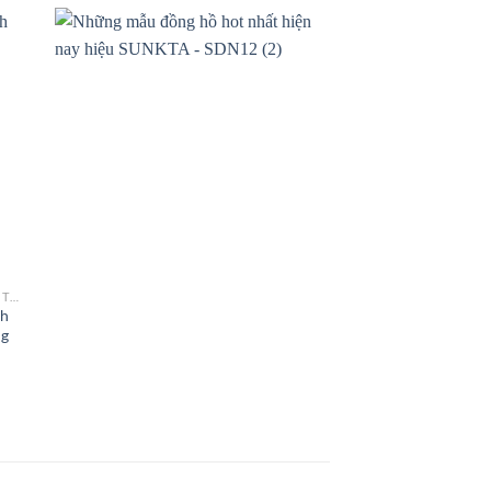
ĐỒNG HỒ NỮ HÀNG HIỆU CAO CẤP – THỜI TRANG
nh
ng