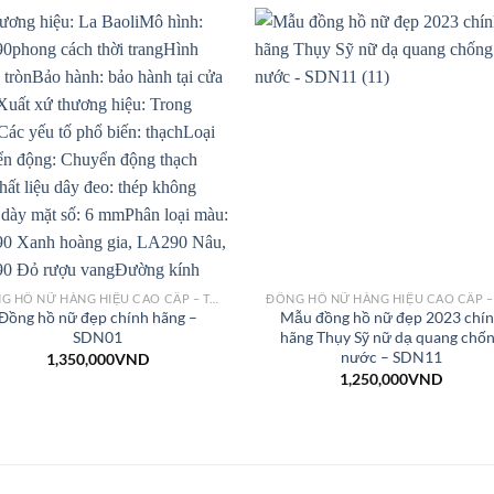
ĐỒNG HỒ NỮ HÀNG HIỆU CAO CẤP – THỜI TRANG
Đồng hồ nữ đẹp chính hãng –
Mẫu đồng hồ nữ đẹp 2023 chí
SDN01
hãng Thụy Sỹ nữ dạ quang chố
nước – SDN11
1,350,000
VND
1,250,000
VND