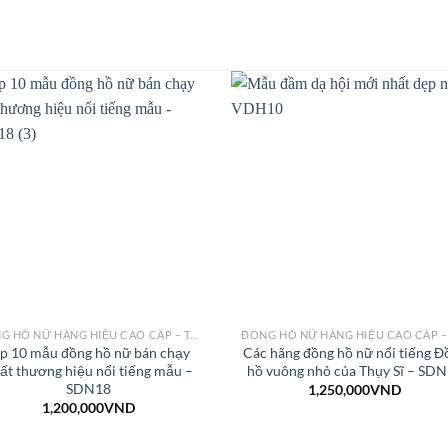
ĐỒNG HỒ NỮ HÀNG HIỆU CAO CẤP – THỜI TRANG
p 10 mẫu đồng hồ nữ bán chạy
Các hãng đồng hồ nữ nổi tiếng Đ
ất thương hiệu nổi tiếng mẫu –
hồ vuông nhỏ của Thụy Sĩ – SD
SDN18
1,250,000
VND
1,200,000
VND