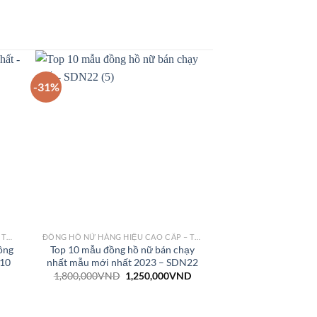
-31%
ĐỒNG HỒ NỮ HÀNG HIỆU CAO CẤP – THỜI TRANG
ĐỒNG HỒ NỮ HÀNG HIỆU CAO CẤP – THỜI TRANG
ồng
Top 10 mẫu đồng hồ nữ bán chạy
N10
nhất mẫu mới nhất 2023 – SDN22
1,800,000
VND
1,250,000
VND