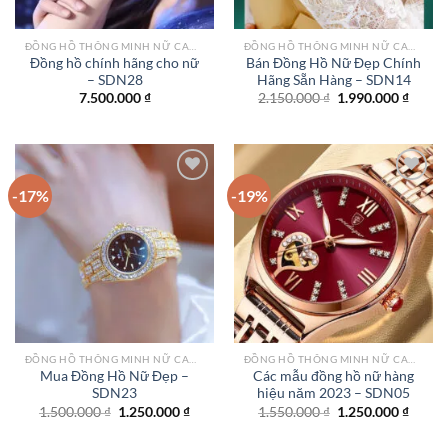
ĐỒNG HỒ THÔNG MINH NỮ CAO CẤP NHẤT
ĐỒNG HỒ THÔNG MINH NỮ CAO CẤP NHẤT
Đồng hồ chính hãng cho nữ
Bán Đồng Hồ Nữ Đẹp Chính
– SDN28
Hãng Sẵn Hàng – SDN14
Giá
Giá
7.500.000
₫
2.150.000
₫
1.990.000
₫
gốc
hiện
là:
tại
2.150.000 ₫.
là:
1.990.
-17%
-19%
Add to
Add to
wishlist
wishlist
ĐỒNG HỒ THÔNG MINH NỮ CAO CẤP NHẤT
ĐỒNG HỒ THÔNG MINH NỮ CAO CẤP NHẤT
Mua Đồng Hồ Nữ Đẹp –
Các mẫu đồng hồ nữ hàng
SDN23
hiệu năm 2023 – SDN05
Giá
Giá
Giá
Giá
1.500.000
₫
1.250.000
₫
1.550.000
₫
1.250.000
₫
gốc
hiện
gốc
hiện
là:
tại
là:
tại