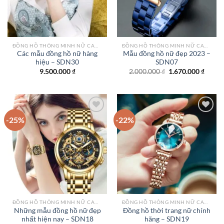
ĐỒNG HỒ THÔNG MINH NỮ CAO CẤP NHẤT
ĐỒNG HỒ THÔNG MINH NỮ CAO CẤP NHẤT
Các mẫu đồng hồ nữ hàng
Mẫu đồng hồ nữ đẹp 2023 –
hiệu – SDN30
SDN07
Giá
Giá
9.500.000
₫
2.000.000
₫
1.670.000
₫
gốc
hiện
là:
tại
2.000.000 ₫.
là:
1.670.
-25%
-22%
Add to
Add to
wishlist
wishlist
ĐỒNG HỒ THÔNG MINH NỮ CAO CẤP NHẤT
ĐỒNG HỒ THÔNG MINH NỮ CAO CẤP NHẤT
Những mẫu đồng hồ nữ đẹp
Đồng hồ thời trang nữ chính
nhất hiện nay – SDN18
hãng – SDN19