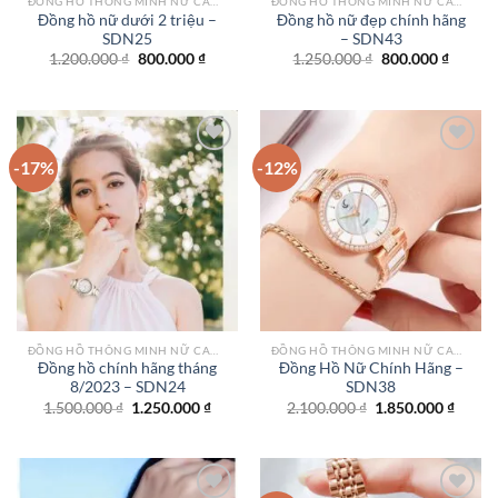
ĐỒNG HỒ THÔNG MINH NỮ CAO CẤP NHẤT
ĐỒNG HỒ THÔNG MINH NỮ CAO CẤP NHẤT
Đồng hồ nữ dưới 2 triệu –
Đồng hồ nữ đẹp chính hãng
SDN25
– SDN43
Giá
Giá
Giá
Giá
1.200.000
₫
800.000
₫
1.250.000
₫
800.000
₫
gốc
hiện
gốc
hiện
là:
tại
là:
tại
1.200.000 ₫.
là:
1.250.000 ₫.
là:
800.000 ₫.
800.000
-17%
-12%
Add to
Add to
wishlist
wishlist
ĐỒNG HỒ THÔNG MINH NỮ CAO CẤP NHẤT
ĐỒNG HỒ THÔNG MINH NỮ CAO CẤP NHẤT
Đồng hồ chính hãng tháng
Đồng Hồ Nữ Chính Hãng –
8/2023 – SDN24
SDN38
Giá
Giá
Giá
Giá
1.500.000
₫
1.250.000
₫
2.100.000
₫
1.850.000
₫
gốc
hiện
gốc
hiện
là:
tại
là:
tại
1.500.000 ₫.
là:
2.100.000 ₫.
là:
1.250.000 ₫.
1.850.