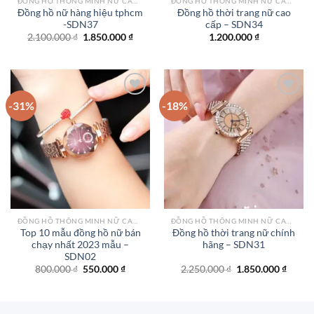
ĐỒNG HỒ THÔNG MINH NỮ CAO CẤP NHẤT
ĐỒNG HỒ THÔNG MINH NỮ CAO CẤP NHẤT
Đồng hồ nữ hàng hiệu tphcm
Đồng hồ thời trang nữ cao
-SDN37
cấp – SDN34
Giá
Giá
2.100.000
₫
1.850.000
₫
1.200.000
₫
gốc
hiện
là:
tại
2.100.000 ₫.
là:
1.850.000 ₫.
-31%
-18%
Add to
Add to
wishlist
wishlist
ĐỒNG HỒ THÔNG MINH NỮ CAO CẤP NHẤT
ĐỒNG HỒ THÔNG MINH NỮ CAO CẤP NHẤT
Top 10 mẫu đồng hồ nữ bán
Đồng hồ thời trang nữ chính
chạy nhất 2023 mẫu –
hãng – SDN31
SDN02
Giá
Giá
Giá
Giá
800.000
₫
550.000
₫
2.250.000
₫
1.850.000
₫
gốc
hiện
gốc
hiện
là:
tại
là:
tại
800.000 ₫.
là:
2.250.000 ₫.
là:
550.000 ₫.
1.850.