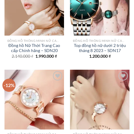
Add to
Add to
wishlist
wishlist
ĐỒNG HỒ THÔNG MINH NỮ CAO CẤP NHẤT
ĐỒNG HỒ THÔNG MINH NỮ CAO CẤP NHẤT
Đồng hồ Nữ Thời Trang Cao
Top đồng hồ nữ dưới 2 triệu
cấp Chính hãng – SDN20
tháng 8 2023 – SDN17
Giá
Giá
2.140.000
₫
1.990.000
₫
1.200.000
₫
gốc
hiện
là:
tại
2.140.000 ₫.
là:
1.990.000 ₫.
-12%
Add to
Add to
wishlist
wishlist