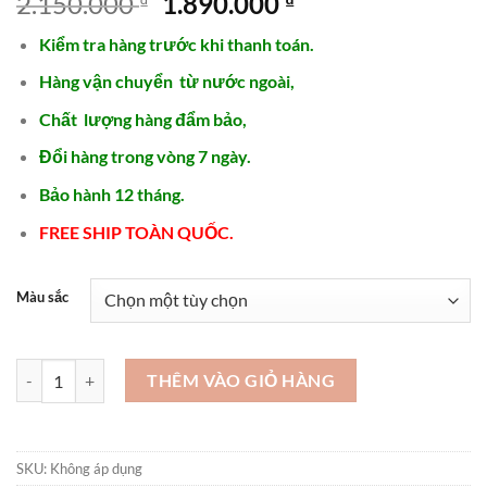
Giá
Giá
2.150.000
1.890.000
₫
₫
gốc
hiện
Kiểm tra hàng trước khi thanh toán.
là:
tại
2.150.000 ₫.
là:
Hàng vận chuyển từ nước ngoài,
1.890.000 ₫.
Chất lượng hàng đẩm bảo,
Đổi hàng trong vòng 7 ngày.
Bảo hành 12 tháng.
FREE SHIP TOÀN QUỐC.
Màu sắc
Đồng hồ Nữ Thời Trang Cao cấp Chính hãng-SDN39 số lượng
THÊM VÀO GIỎ HÀNG
SKU:
Không áp dụng