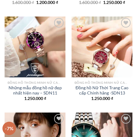
Giá
Giá
Giá
Giá
1.600.000
₫
1.200.000
₫
1.600.000
₫
1.250.000
₫
gốc
hiện
gốc
hiện
là:
tại
là:
tại
1.600.000 ₫.
là:
1.600.000 ₫.
là:
1.200.000 ₫.
1.250.
Add to
Add to
wishlist
wishlist
ĐỒNG HỒ THÔNG MINH NỮ CAO CẤP NHẤT
ĐỒNG HỒ THÔNG MINH NỮ CAO CẤP NHẤT
Những mẫu đồng hồ nữ đẹp
Đồng hồ Nữ Thời Trang Cao
nhất hiện nay – SDN11
cấp Chính hãng -SDN13
1.250.000
₫
1.250.000
₫
-7%