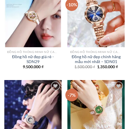
-10%
Add to
Add to
wishlist
wishlist
ĐỒNG HỒ THÔNG MINH NỮ CAO CẤP NHẤT
ĐỒNG HỒ THÔNG MINH NỮ CAO CẤP NHẤT
Đồng hồ nữ đẹp giá rẻ -
Đồng hồ nữ đẹp chính hãng
SDN29
mẫu mới nhất – SDN01
Giá
Giá
9.500.000
₫
1.500.000
₫
1.350.000
₫
gốc
hiện
là:
tại
1.500.000 ₫.
là:
1.350.
-7%
Add to
Add to
wishlist
wishlist