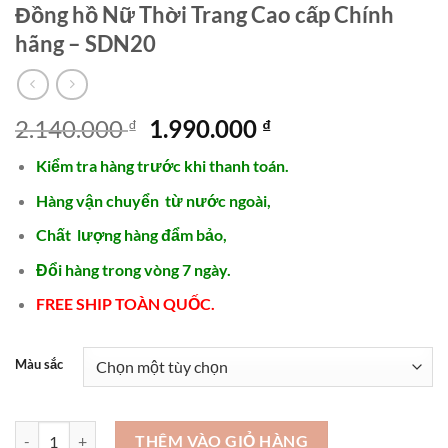
Đồng hồ Nữ Thời Trang Cao cấp Chính
hãng – SDN20
Giá
Giá
2.140.000
1.990.000
₫
₫
gốc
hiện
Kiểm tra hàng trước khi thanh toán.
là:
tại
2.140.000 ₫.
là:
Hàng vận chuyển từ nước ngoài,
1.990.000 ₫.
Chất lượng hàng đẩm bảo,
Đổi hàng trong vòng 7 ngày.
FREE SHIP TOÀN QUỐC.
Màu sắc
Đồng hồ Nữ Thời Trang Cao cấp Chính hãng - SDN20 số lượng
THÊM VÀO GIỎ HÀNG