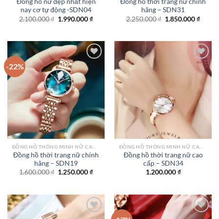
Đồng hồ nữ đẹp nhất hiện
Đồng hồ thời trang nữ chính
nay cơ tự động -SDN04
hãng – SDN31
Giá
Giá
Giá
Giá
2.100.000
₫
1.990.000
₫
2.250.000
₫
1.850.000
₫
gốc
hiện
gốc
hiện
là:
tại
là:
tại
2.100.000 ₫.
là:
2.250.000 ₫.
là:
1.990.000 ₫.
1.850.
-22%
Add to
Add to
wishlist
wishlist
ĐỒNG HỒ THÔNG MINH NỮ CAO CẤP NHẤT
ĐỒNG HỒ THÔNG MINH NỮ CAO CẤP NHẤT
Đồng hồ thời trang nữ chính
Đồng hồ thời trang nữ cao
hãng – SDN19
cấp – SDN34
Giá
Giá
1.600.000
₫
1.250.000
₫
1.200.000
₫
gốc
hiện
là:
tại
1.600.000 ₫.
là:
1.250.000 ₫.