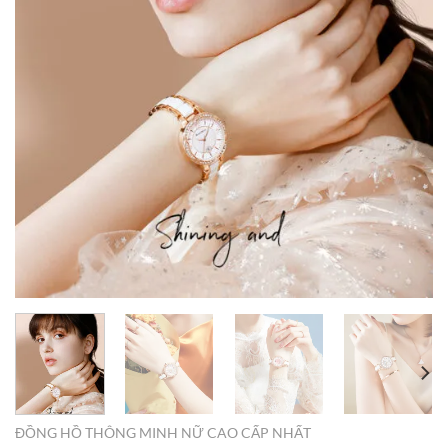
ĐỒNG HỒ THÔNG MINH NỮ CAO CẤP NHẤT