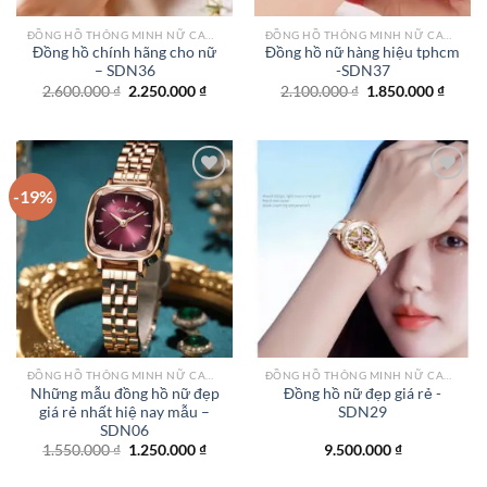
ĐỒNG HỒ THÔNG MINH NỮ CAO CẤP NHẤT
ĐỒNG HỒ THÔNG MINH NỮ CAO CẤP NHẤT
Đồng hồ chính hãng cho nữ
Đồng hồ nữ hàng hiệu tphcm
– SDN36
-SDN37
Giá
Giá
Giá
Giá
2.600.000
₫
2.250.000
₫
2.100.000
₫
1.850.000
₫
gốc
hiện
gốc
hiện
là:
tại
là:
tại
2.600.000 ₫.
là:
2.100.000 ₫.
là:
2.250.000 ₫.
1.850.
-19%
Add to
Add to
wishlist
wishlist
ĐỒNG HỒ THÔNG MINH NỮ CAO CẤP NHẤT
ĐỒNG HỒ THÔNG MINH NỮ CAO CẤP NHẤT
Những mẫu đồng hồ nữ đẹp
Đồng hồ nữ đẹp giá rẻ -
giá rẻ nhất hiệ nay mẫu –
SDN29
SDN06
Giá
Giá
1.550.000
₫
1.250.000
₫
9.500.000
₫
gốc
hiện
là:
tại