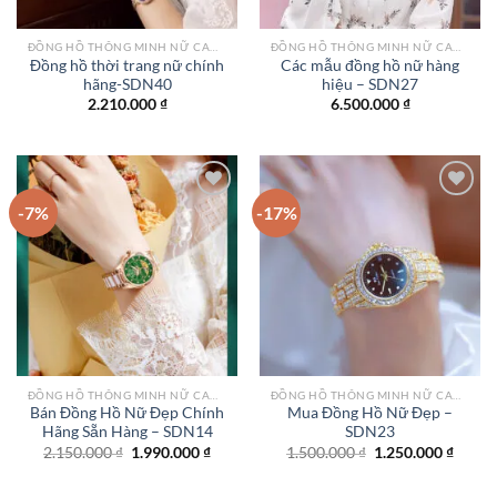
ĐỒNG HỒ THÔNG MINH NỮ CAO CẤP NHẤT
ĐỒNG HỒ THÔNG MINH NỮ CAO CẤP NHẤT
Đồng hồ thời trang nữ chính
Các mẫu đồng hồ nữ hàng
hãng-SDN40
hiệu – SDN27
2.210.000
₫
6.500.000
₫
-7%
-17%
Add to
Add to
wishlist
wishlist
ĐỒNG HỒ THÔNG MINH NỮ CAO CẤP NHẤT
ĐỒNG HỒ THÔNG MINH NỮ CAO CẤP NHẤT
Bán Đồng Hồ Nữ Đẹp Chính
Mua Đồng Hồ Nữ Đẹp –
Hãng Sẵn Hàng – SDN14
SDN23
Giá
Giá
Giá
Giá
2.150.000
₫
1.990.000
₫
1.500.000
₫
1.250.000
₫
gốc
hiện
gốc
hiện
là:
tại
là:
tại
2.150.000 ₫.
là:
1.500.000 ₫.
là: