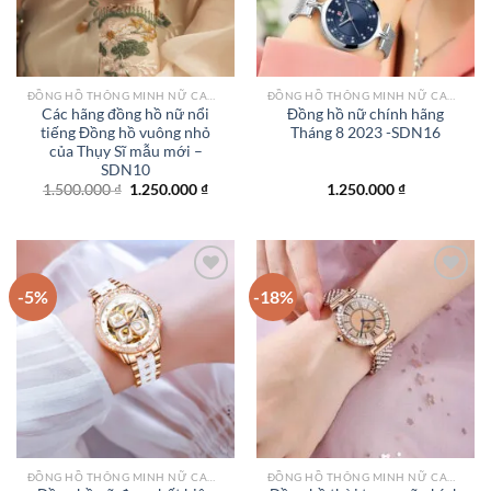
ĐỒNG HỒ THÔNG MINH NỮ CAO CẤP NHẤT
ĐỒNG HỒ THÔNG MINH NỮ CAO CẤP NHẤT
Các hãng đồng hồ nữ nổi
Đồng hồ nữ chính hãng
tiếng Đồng hồ vuông nhỏ
Tháng 8 2023 -SDN16
của Thụy Sĩ mẫu mới –
SDN10
Giá
Giá
1.500.000
₫
1.250.000
₫
1.250.000
₫
gốc
hiện
là:
tại
1.500.000 ₫.
là:
1.250.000 ₫.
-5%
-18%
Add to
Add to
wishlist
wishlist
ĐỒNG HỒ THÔNG MINH NỮ CAO CẤP NHẤT
ĐỒNG HỒ THÔNG MINH NỮ CAO CẤP NHẤT