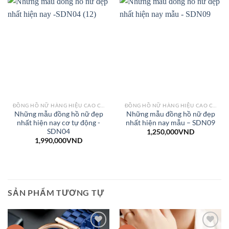
ĐỒNG HỒ NỮ HÀNG HIỆU CAO CẤP – THỜI TRANG
ĐỒNG HỒ NỮ HÀNG HIỆU CAO CẤP – THỜI TRANG
Những mẫu đồng hồ nữ đẹp
Những mẫu đồng hồ nữ đẹp
nhất hiện nay cơ tự động -
nhất hiện nay mẫu – SDN09
SDN04
1,250,000
VND
1,990,000
VND
SẢN PHẨM TƯƠNG TỰ