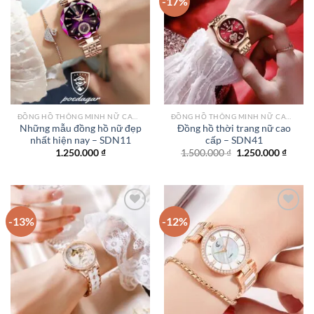
-17%
Add to
Add to
wishlist
wishlist
ĐỒNG HỒ THÔNG MINH NỮ CAO CẤP NHẤT
ĐỒNG HỒ THÔNG MINH NỮ CAO CẤP NHẤT
Những mẫu đồng hồ nữ đẹp
Đồng hồ thời trang nữ cao
nhất hiện nay – SDN11
cấp – SDN41
Giá
Giá
1.250.000
₫
1.500.000
₫
1.250.000
₫
gốc
hiện
là:
tại
1.500.000 ₫.
là:
1.250.
-13%
-12%
Add to
Add to
wishlist
wishlist