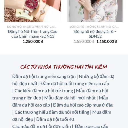
ĐỒNG HỒ THÔNG MINH NỮ CAO CẤP NHẤT
ĐỒNG HỒ THÔNG MINH NỮ CAO CẤP NHẤT
Đồng hồ Nữ Thời Trang Cao
Đồng hồ nữ đẹp giá rẻ –
cấp Chính hãng -SDN13
SDN32
Giá
Giá
1.250.000
₫
1.550.000
₫
1.150.000
₫
gốc
hiện
là:
tại
1.550.000 ₫.
là:
1.150.
CÁC TỪ KHÓA THƯỜNG HAY TÌM KIẾM
Đầm dạ hội trung niên sang trọn | Những bộ đầm dạ
hội đẹp nhất | Đầm dạ hội tuổi trung niên cao cấp
|
Các kiểu đầm dạ hội trẻ trung | Mẫu đầm dạ hội
trung niên đẹp | Mẫu đầm dạ hội mới nhất | Mẫu
đầm dạ hội cao cấp | Đầm dạ hội cao cấp mua ở đâu
|
Các thương hiệu đầm dạ hội nổi tiếng | Mua đầm
dạ hội đẹp | Đầm dạ hội tuổi 40
Các mẫu đầm dạ hội đơn giản | Đầm xòe cao cấp