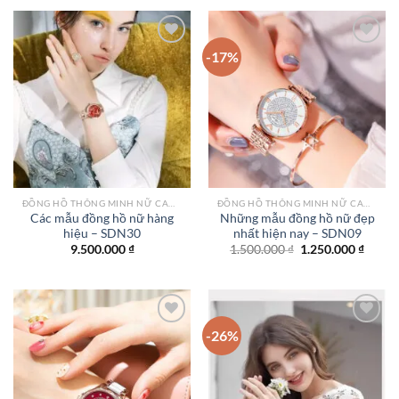
1.550.000 ₫.
là:
1.250.000 ₫.
-17%
Add to
Add to
wishlist
wishlist
ĐỒNG HỒ THÔNG MINH NỮ CAO CẤP NHẤT
ĐỒNG HỒ THÔNG MINH NỮ CAO CẤP NHẤT
Các mẫu đồng hồ nữ hàng
Những mẫu đồng hồ nữ đẹp
hiệu – SDN30
nhất hiện nay – SDN09
Giá
Giá
9.500.000
₫
1.500.000
₫
1.250.000
₫
gốc
hiện
là:
tại
1.500.000 ₫.
là:
1.250.
-26%
Add to
Add to
wishlist
wishlist