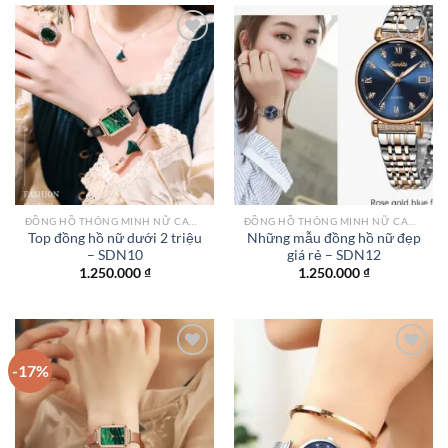
1.990.000 ₫.
1.250.
Add to
Add to
wishlist
wishlist
ĐỒNG HỒ THÔNG MINH NỮ CAO CẤP NHẤT
ĐỒNG HỒ THÔNG MINH NỮ CAO CẤP NHẤT
Top đồng hồ nữ dưới 2 triệu
Những mẫu đồng hồ nữ đẹp
– SDN10
giá rẻ – SDN12
1.250.000
₫
1.250.000
₫
-17%
Add to
Add to
wishlist
wishlist