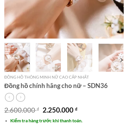
ĐỒNG HỒ THÔNG MINH NỮ CAO CẤP NHẤT
Đồng hồ chính hãng cho nữ – SDN36
Giá
Giá
2.600.000
2.250.000
₫
₫
gốc
hiện
Kiểm tra hàng trước khi thanh toán.
là:
tại