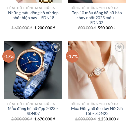
ĐỒNG HỒ THÔNG MINH NỮ CAO CẤP NHẤT
ĐỒNG HỒ THÔNG MINH NỮ CAO CẤP NHẤT
Những mẫu đồng hồ nữ đẹp
Top 10 mẫu đồng hồ nữ bán
nhất hiện nay – SDN18
chạy nhất 2023 mẫu –
SDN02
Giá
Giá
Giá
Giá
1.600.000
₫
1.200.000
₫
800.000
₫
550.000
₫
gốc
hiện
gốc
hiện
là:
tại
là:
tại
1.600.000 ₫.
là:
800.000 ₫.
là:
1.200.000 ₫.
550.000
-17%
-17%
Add to
Add to
wishlist
wishlist
ĐỒNG HỒ THÔNG MINH NỮ CAO CẤP NHẤT
ĐỒNG HỒ THÔNG MINH NỮ CAO CẤP NHẤT
Mẫu đồng hồ nữ đẹp 2023 –
Mua Đồng hồ đeo tay Nữ Giá
SDN07
Tốt – SDN22
Giá
Giá
Giá
Giá
2.000.000
₫
1.670.000
₫
1.500.000
₫
1.250.000
₫
gốc
hiện
gốc
hiện
là:
tại
là:
tại
2.000.000 ₫.
là:
1.500.000 ₫.
là: