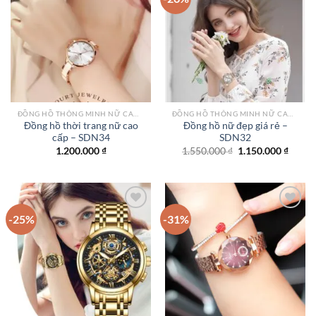
Add to
Add to
wishlist
wishlist
ĐỒNG HỒ THÔNG MINH NỮ CAO CẤP NHẤT
ĐỒNG HỒ THÔNG MINH NỮ CAO CẤP NHẤT
Đồng hồ thời trang nữ cao
Đồng hồ nữ đẹp giá rẻ –
cấp – SDN34
SDN32
Giá
Giá
1.200.000
₫
1.550.000
₫
1.150.000
₫
gốc
hiện
là:
tại
1.550.000 ₫.
là:
1.150.
-25%
-31%
Add to
Add to
wishlist
wishlist