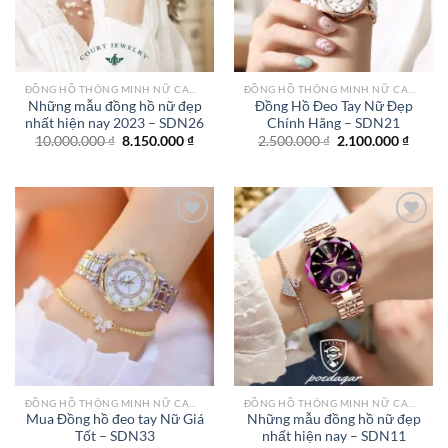
ĐỒNG HỒ THÔNG MINH NỮ CAO CẤP NHẤT
ĐỒNG HỒ THÔNG MINH NỮ CAO CẤP NHẤT
Những mẫu đồng hồ nữ đẹp
Đồng Hồ Đeo Tay Nữ Đẹp
nhất hiện nay 2023 – SDN26
Chính Hãng – SDN21
Giá
Giá
Giá
Giá
10.000.000
₫
8.150.000
₫
2.500.000
₫
2.100.000
₫
gốc
hiện
gốc
hiện
là:
tại
là:
tại
10.000.000 ₫.
là:
2.500.000 ₫.
là:
8.150.000 ₫.
2.100.
Add to
Add to
wishlist
wishlist
ĐỒNG HỒ THÔNG MINH NỮ CAO CẤP NHẤT
ĐỒNG HỒ THÔNG MINH NỮ CAO CẤP NHẤT
Mua Đồng hồ đeo tay Nữ Giá
Những mẫu đồng hồ nữ đẹp
Tốt – SDN33
nhất hiện nay – SDN11