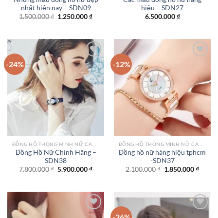
nhất hiện nay – SDN09
hiệu – SDN27
Giá
Giá
1.500.000
₫
1.250.000
₫
6.500.000
₫
gốc
hiện
là:
tại
1.500.000 ₫.
là:
1.250.000 ₫.
-24%
-12%
Add to
Add to
wishlist
wishlist
ĐỒNG HỒ THÔNG MINH NỮ CAO CẤP NHẤT
ĐỒNG HỒ THÔNG MINH NỮ CAO CẤP NHẤT
Đồng Hồ Nữ Chính Hãng –
Đồng hồ nữ hàng hiệu tphcm
SDN38
-SDN37
Giá
Giá
Giá
Giá
7.800.000
₫
5.900.000
₫
2.100.000
₫
1.850.000
₫
gốc
hiện
gốc
hiện
là:
tại
là:
tại
7.800.000 ₫.
là:
2.100.000 ₫.
là:
5.900.000 ₫.
1.850.
-26%