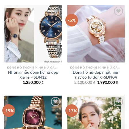
1.550.000 ₫.
là:
1.250.000 ₫.
-5%
Add to
Add to
wishlist
wishlist
ĐỒNG HỒ THÔNG MINH NỮ CAO CẤP NHẤT
ĐỒNG HỒ THÔNG MINH NỮ CAO CẤP NHẤT
Những mẫu đồng hồ nữ đẹp
Đồng hồ nữ đẹp nhất hiện
giá rẻ – SDN12
nay cơ tự động -SDN04
Giá
Giá
1.250.000
₫
2.100.000
₫
1.990.000
₫
gốc
hiện
là:
tại
2.100.000 ₫.
là:
1.990.
-19%
-17%
Add to
Add to
wishlist
wishlist