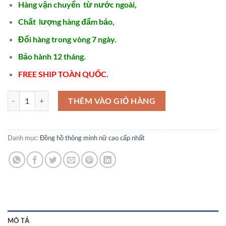
2.600.000 ₫.
là:
Hàng vận chuyển từ nước ngoài,
2.250.000 ₫.
Chất lượng hàng đẩm bảo,
Đổi hàng trong vòng 7 ngày.
Bảo hành 12 tháng.
FREE SHIP TOÀN QUỐC.
Đồng hồ chính hãng cho nữ - SDN36 số lượng
THÊM VÀO GIỎ HÀNG
Danh mục:
Đồng hồ thông minh nữ cao cấp nhất
MÔ TẢ