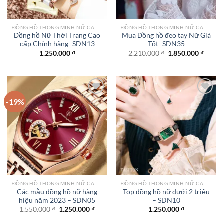
ĐỒNG HỒ THÔNG MINH NỮ CAO CẤP NHẤT
ĐỒNG HỒ THÔNG MINH NỮ CAO CẤP NHẤT
Đồng hồ Nữ Thời Trang Cao
Mua Đồng hồ đeo tay Nữ Giá
cấp Chính hãng -SDN13
Tốt- SDN35
Giá
Giá
1.250.000
₫
2.210.000
₫
1.850.000
₫
gốc
hiện
là:
tại
2.210.000 ₫.
là:
1.850.
-19%
Add to
Add to
wishlist
wishlist
ĐỒNG HỒ THÔNG MINH NỮ CAO CẤP NHẤT
ĐỒNG HỒ THÔNG MINH NỮ CAO CẤP NHẤT
Các mẫu đồng hồ nữ hàng
Top đồng hồ nữ dưới 2 triệu
hiệu năm 2023 – SDN05
– SDN10
Giá
Giá
1.550.000
₫
1.250.000
₫
1.250.000
₫
gốc
hiện
là:
tại