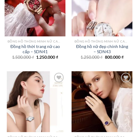
Add to
Add to
wishlist
wishlist
ĐỒNG HỒ THÔNG MINH NỮ CAO CẤP NHẤT
ĐỒNG HỒ THÔNG MINH NỮ CAO CẤP NHẤT
Đồng hồ thời trang nữ cao
Đồng hồ nữ đẹp chính hãng
cấp – SDN41
– SDN43
Giá
Giá
Giá
Giá
1.500.000
₫
1.250.000
₫
1.250.000
₫
800.000
₫
gốc
hiện
gốc
hiện
là:
tại
là:
tại
1.500.000 ₫.
là:
1.250.000 ₫.
là:
1.250.000 ₫.
800.000
Add to
Add to
wishlist
wishlist