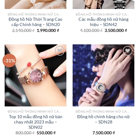
ĐỒNG HỒ THÔNG MINH NỮ CAO CẤP NHẤT
ĐỒNG HỒ THÔNG MINH NỮ CAO CẤP NHẤT
Đồng hồ Nữ Thời Trang Cao
Các mẫu đồng hồ nữ hàng
cấp Chính hãng – SDN20
hiệu – SDN42
Giá
Giá
Giá
Giá
2.140.000
₫
1.990.000
₫
4.100.000
₫
3.500.000
₫
gốc
hiện
gốc
hiện
là:
tại
là:
tại
2.140.000 ₫.
là:
4.100.000 ₫.
là:
1.990.000 ₫.
3.500.
-31%
Add to
Add to
wishlist
wishlist
ĐỒNG HỒ THÔNG MINH NỮ CAO CẤP NHẤT
ĐỒNG HỒ THÔNG MINH NỮ CAO CẤP NHẤT
Top 10 mẫu đồng hồ nữ bán
Đồng hồ chính hãng cho nữ
chạy nhất 2023 mẫu –
– SDN28
SDN02
Giá
Giá
800.000
₫
550.000
₫
7.500.000
₫
gốc
hiện