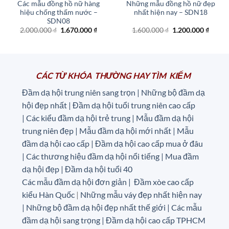
Các mẫu đồng hồ nữ hàng
Những mẫu đồng hồ nữ đẹp
hiệu chống thấm nước –
nhất hiện nay – SDN18
SDN08
Giá
Giá
Giá
Giá
2.000.000
₫
1.670.000
₫
1.600.000
₫
1.200.000
₫
gốc
hiện
gốc
hiện
là:
tại
là:
tại
2.000.000 ₫.
là:
1.600.000 ₫.
là:
1.670.000 ₫.
1.200.
CÁC TỪ KHÓA THƯỜNG HAY TÌM KIẾM
Đầm dạ hội trung niên sang trọn | Những bộ đầm dạ
hội đẹp nhất | Đầm dạ hội tuổi trung niên cao cấp
|
Các kiểu đầm dạ hội trẻ trung | Mẫu đầm dạ hội
trung niên đẹp | Mẫu đầm dạ hội mới nhất | Mẫu
đầm dạ hội cao cấp | Đầm dạ hội cao cấp mua ở đâu
|
Các thương hiệu đầm dạ hội nổi tiếng | Mua đầm
dạ hội đẹp | Đầm dạ hội tuổi 40
Các mẫu đầm dạ hội đơn giản | Đầm xòe cao cấp
kiểu Hàn Quốc
|
Những mẫu váy đẹp nhất hiện nay
| Những bộ đầm dạ hội đẹp nhất thế giới | Các mẫu
đầm dạ hội sang trọng | Đầm dạ hội cao cấp TPHCM