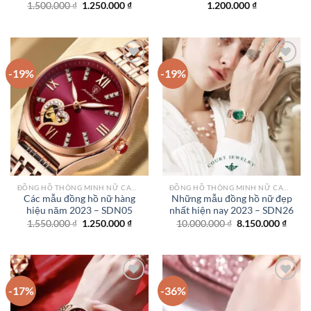
Giá
Giá
1.500.000
₫
1.250.000
₫
1.200.000
₫
gốc
hiện
là:
tại
1.500.000 ₫.
là:
1.250.000 ₫.
-19%
-19%
Add to
Add to
wishlist
wishlist
ĐỒNG HỒ THÔNG MINH NỮ CAO CẤP NHẤT
ĐỒNG HỒ THÔNG MINH NỮ CAO CẤP NHẤT
Các mẫu đồng hồ nữ hàng
Những mẫu đồng hồ nữ đẹp
hiệu năm 2023 – SDN05
nhất hiện nay 2023 – SDN26
Giá
Giá
Giá
Giá
1.550.000
₫
1.250.000
₫
10.000.000
₫
8.150.000
₫
gốc
hiện
gốc
hiện
là:
tại
là:
tại
1.550.000 ₫.
là:
10.000.000 ₫.
là:
1.250.000 ₫.
8.150
-17%
-36%