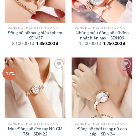
ĐỒNG HỒ THÔNG MINH NỮ CAO CẤP NHẤT
ĐỒNG HỒ THÔNG MINH NỮ CAO CẤP NHẤT
Đồng hồ nữ hàng hiệu tphcm
Những mẫu đồng hồ nữ đẹp
-SDN37
nhất hiện nay – SDN09
Giá
Giá
Giá
Giá
2.100.000
₫
1.850.000
₫
1.500.000
₫
1.250.000
₫
gốc
hiện
gốc
hiện
là:
tại
là:
tại
2.100.000 ₫.
là:
1.500.000 ₫.
là:
1.850.000 ₫.
1.250.
-17%
Add to
Add to
wishlist
wishlist
ĐỒNG HỒ THÔNG MINH NỮ CAO CẤP NHẤT
ĐỒNG HỒ THÔNG MINH NỮ CAO CẤP NHẤT
Mua Đồng hồ đeo tay Nữ Giá
Đồng hồ thời trang nữ cao
Tốt – SDN22
cấp – SDN34