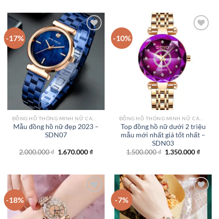
là:
tại
800.000 ₫.
là:
550.000 ₫.
-17%
-10%
Add to
Add to
wishlist
wishlist
ĐỒNG HỒ THÔNG MINH NỮ CAO CẤP NHẤT
ĐỒNG HỒ THÔNG MINH NỮ CAO CẤP NHẤT
Mẫu đồng hồ nữ đẹp 2023 –
Top đồng hồ nữ dưới 2 triệu
SDN07
mẫu mới nhất giá tốt nhất –
SDN03
Giá
Giá
Giá
Giá
2.000.000
₫
1.670.000
₫
1.500.000
₫
1.350.000
₫
gốc
hiện
gốc
hiện
là:
tại
là:
tại
2.000.000 ₫.
là:
1.500.000 ₫.
là:
1.670.000 ₫.
1.350.
-18%
-7%
Add to
Add to