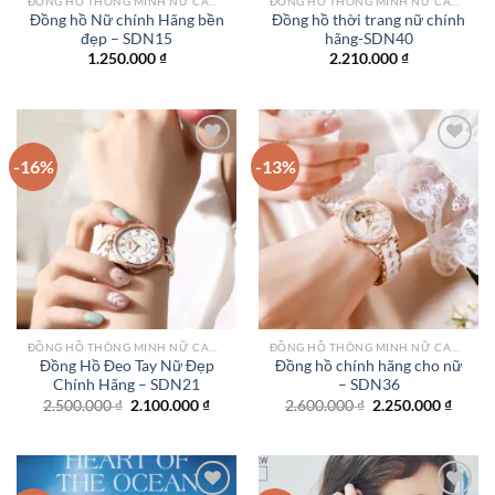
ĐỒNG HỒ THÔNG MINH NỮ CAO CẤP NHẤT
ĐỒNG HỒ THÔNG MINH NỮ CAO CẤP NHẤT
Đồng hồ Nữ chính Hãng bền
Đồng hồ thời trang nữ chính
đẹp – SDN15
hãng-SDN40
1.250.000
₫
2.210.000
₫
-16%
-13%
Add to
Add to
wishlist
wishlist
ĐỒNG HỒ THÔNG MINH NỮ CAO CẤP NHẤT
ĐỒNG HỒ THÔNG MINH NỮ CAO CẤP NHẤT
Đồng Hồ Đeo Tay Nữ Đẹp
Đồng hồ chính hãng cho nữ
Chính Hãng – SDN21
– SDN36
Giá
Giá
Giá
Giá
2.500.000
₫
2.100.000
₫
2.600.000
₫
2.250.000
₫
gốc
hiện
gốc
hiện
là:
tại
là:
tại
2.500.000 ₫.
là:
2.600.000 ₫.
là:
2.100.000 ₫.
2.250.