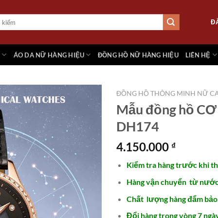
Đ
M
ÁO DA NỮ HÀNG HIỆU
ĐỒNG HỒ NỮ HÀNG HIỆU
LIÊN HỆ
ĐỒNG HỒ THÔNG MINH NỮ CA
Mẫu đồng hồ CƠ 
DH174
Add to
wishlist
4.150.000
₫
Kiểm tra hàng trước khi t
Hàng vận chuyển từ nước 
Chất lượng hàng đẩm bảo
Đổi hàng trong vòng 7 ngày