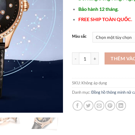
Bảo hành 12 tháng.
FREE SHIP TOÀN QUỐC.
Màu sắc
Mẫu đồng hồ CƠ nữ đẹp - DH174
THÊM VÀ
SKU:
Không áp dụng
Danh mục:
Đồng hồ thông minh nữ c