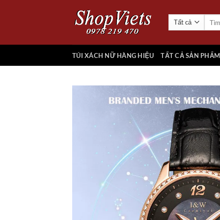
Chuyển
đến
Tìm
kiếm:
nội
dung
TÚI XÁCH NỮ HÀNG HIỆU
TẤT CẢ SẢN PHẨ