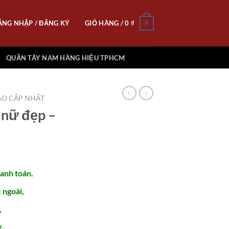
ĂNG NHẬP / ĐĂNG KÝ
GIỎ HÀNG /
0
₫
0
QUẦN TÂY NAM HÀNG HIỆU TPHCM
O CẤP NHẤT
nữ đẹp –
hanh toán.
ngoài,
,
.