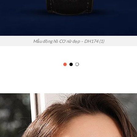
Mẫu đồng hồ CƠ nữ đẹp – DH174 (1)