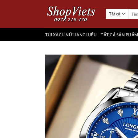
Chuyển
đến
Tìm
kiếm:
nội
dung
TÚI XÁCH NỮ HÀNG HIỆU
TẤT CẢ SẢN PHẨ