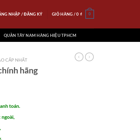
ĂNG NHẬP / ĐĂNG KÝ
GIỎ HÀNG /
0
₫
0
QUẦN TÂY NAM HÀNG HIỆU TPHCM
O CẤP NHẤT
chính hãng
hanh toán.
ngoài,
,
.