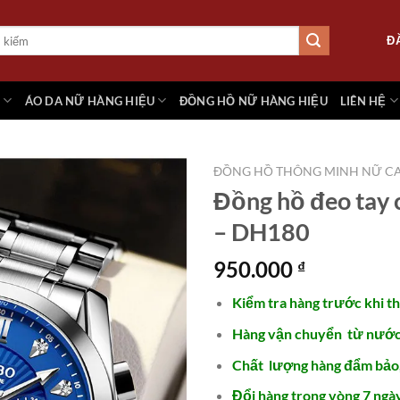
Đ
M
ÁO DA NỮ HÀNG HIỆU
ĐỒNG HỒ NỮ HÀNG HIỆU
LIÊN HỆ
ĐỒNG HỒ THÔNG MINH NỮ CA
Đồng hồ đeo tay 
– DH180
Add to
wishlist
950.000
₫
Kiểm tra hàng trước khi t
Hàng vận chuyển từ nước 
Chất lượng hàng đẩm bảo
Đổi hàng trong vòng 7 ngày