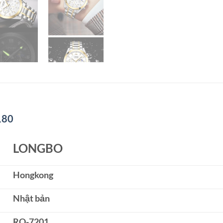
180
LONGBO
Hongkong
Nhật bản
RQ-7201