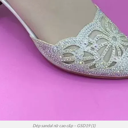
Dép sandal nữ cao cấp – GSD19 (1)