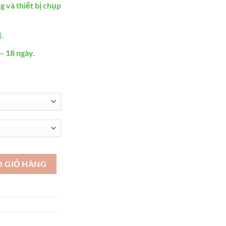
g và thiết bị chụp
)
.
– 18 ngày.
số lượng
O GIỎ HÀNG