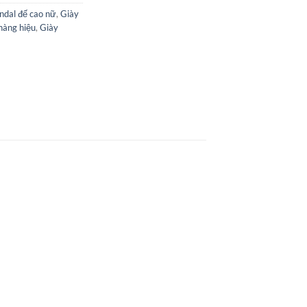
ndal đế cao nữ
,
Giày
hàng hiệu
,
Giày