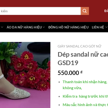
Đ
M
ÁO DA NỮ HÀNG HIỆU
ĐỒNG HỒ NỮ HÀNG HIỆU
LIÊN HỆ
GIÀY SANDAL CAO GÓT NỮ
Dép sandal nữ ca
GSD19
Add to
wishlist
550.000
₫
Thanh toán khi nhận hàng, 
không vừa,
Kiểm tra hàng trước khi t
Màu sắc hình ảnh và thực t