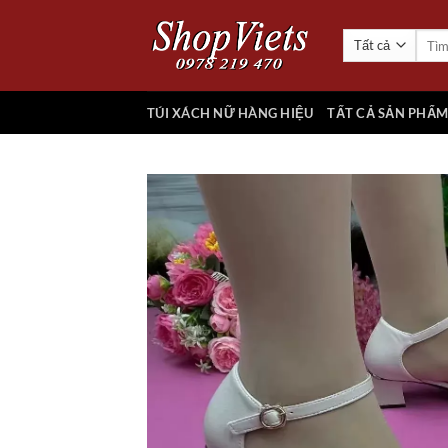
Chuyển
đến
Tìm
kiếm:
nội
dung
TÚI XÁCH NỮ HÀNG HIỆU
TẤT CẢ SẢN PHẨ