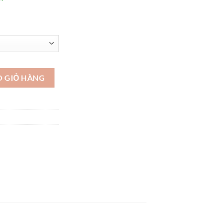
GN03 số lượng
O GIỎ HÀNG