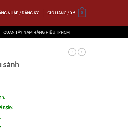
ĂNG NHẬP / ĐĂNG KÝ
GIỎ HÀNG /
0
₫
0
QUẦN TÂY NAM HÀNG HIỆU TPHCM
u sành
nh.
4 ngày.
,
.