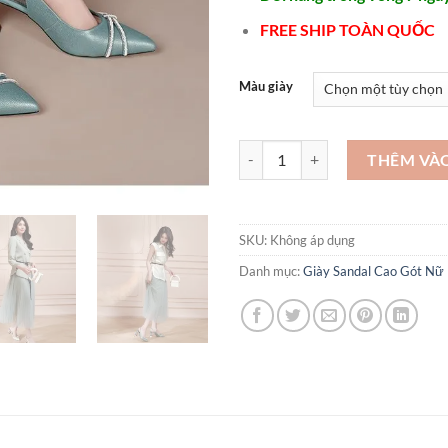
FREE SHIP TOÀN QUỐC
Màu giày
Giày nữ hàng hiệu sành điệu - S
THÊM VÀ
SKU:
Không áp dụng
Danh mục:
Giày Sandal Cao Gót Nữ