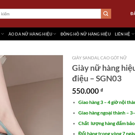
Đ
M
ÁO DA NỮ HÀNG HIỆU
ĐỒNG HỒ NỮ HÀNG HIỆU
LIÊN HỆ
GIÀY SANDAL CAO GÓT NỮ
Giày nữ hàng hiệ
điệu – SGN03
Add to
wishlist
550.000
₫
Giao hàng 3 – 4 giờ nội thà
Giao hàng ngoại thành – 3-
Chất lượng hàng đẩm bảo
Đổi hàng trong vòng 7 ngày