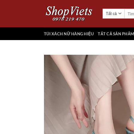
Chuyển
đến
Tìm
kiếm:
nội
dung
TÚI XÁCH NỮ HÀNG HIỆU
TẤT CẢ SẢN PHẨ