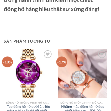
đồng hồ hàng hiệu thật sự xứng đáng!
SẢN PHẨM TƯƠNG TỰ
-10%
-17%
Add to
Add to
wishlist
wishlist
ĐỒNG HỒ THÔNG MINH NỮ CAO CẤP NHẤT
ĐỒNG HỒ THÔNG MINH NỮ CAO CẤP NHẤT
Top đồng hồ nữ dưới 2 triệu
Những mẫu đồng hồ nữ đẹp
mẫu mới nhất giá tốt nhất –
nhất hiện nay – SDN09