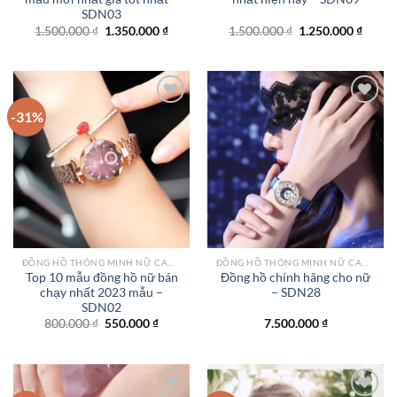
SDN03
Giá
Giá
Giá
Giá
1.500.000
₫
1.350.000
₫
1.500.000
₫
1.250.000
₫
gốc
hiện
gốc
hiện
là:
tại
là:
tại
1.500.000 ₫.
là:
1.500.000 ₫.
là:
1.350.000 ₫.
1.250.
-31%
Add to
Add to
wishlist
wishlist
ĐỒNG HỒ THÔNG MINH NỮ CAO CẤP NHẤT
ĐỒNG HỒ THÔNG MINH NỮ CAO CẤP NHẤT
Top 10 mẫu đồng hồ nữ bán
Đồng hồ chính hãng cho nữ
chạy nhất 2023 mẫu –
– SDN28
SDN02
Giá
Giá
800.000
₫
550.000
₫
7.500.000
₫
gốc
hiện
là:
tại
800.000 ₫.
là:
550.000 ₫.