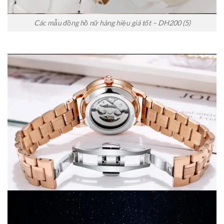
Các mẫu đồng hồ nữ hàng hiệu giá tốt – DH200 (5)