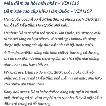
Mẫu đầm dạ hội mới nhất – VDH110
Đầm xòe cao cấp kiểu Hàn Quốc – VDH107
Hàn Quốc có nhiều kiểu đầm đẹp và phong cách. Dưới đây
là một số kiểu đầm Hàn Quốc phổ biến:
Hanbok: Đầm truyền thống của Hàn Quốc, thường có màu
sắc tươi sáng và họa tiết truyền thống. Hanbok thường
được mặc trong các dịp đặc biệt như lễ hội hoặc cưới.
A-line dress: Đầm dáng xòe hình chữ A, thường có đường
cắt eo cao. Đầm A-line thường làm từ chất liệu nhẹ nhàng
như voan, ren, hay chiffon.
Wrap dress: Đầm có dáng dài, được buộc hoặc quấn ở
phần eo. Đây là một kiểu đầm phổ biến và dễ mặc, phù hợp
cho nhiều dịp khác nhau.
Baby doll dress: Đầm baby doll có dáng váy ngắn và thoải
mái, thường có cổ yếm và phần eo rút nhỏ. Đây là một kiểu
đầm trẻ trung và dễ thương.