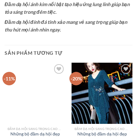
Đầm dạ hội ánh kim nổi bật tạo hiệu ứng lung linh giúp bạn
tỏa sáng trong đêm tiệc.
Đầm dạ hội đính đá tinh xảo mang vẻ sang trọng giúp bạn
thu hút mọi ánh nhìn ngay.
SẢN PHẨM TƯƠNG TỰ
-11%
-20%
Add to
Add to
wishlist
wishlist
ĐẦM DẠ HỘI SANG TRỌNG CAO CẤP TPHCM
ĐẦM DẠ HỘI SANG TRỌNG CAO CẤP TPHCM
Những bộ đầm dạ hội đẹp
Những bộ đầm dạ hội đẹp