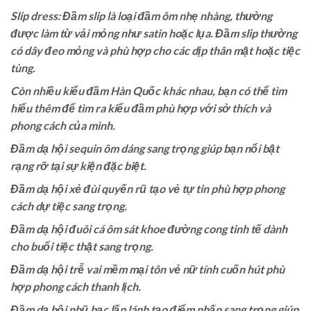
Slip dress: Đầm slip là loại đầm ôm nhẹ nhàng, thường
được làm từ vải mỏng như satin hoặc lụa. Đầm slip thường
có dây đeo mỏng và phù hợp cho các dịp thân mật hoặc tiệc
tùng.
Còn nhiều kiểu đầm Hàn Quốc khác nhau, bạn có thể tìm
hiểu thêm để tìm ra kiểu đầm phù hợp với sở thích và
phong cách của mình.
Đầm dạ hội sequin ôm dáng sang trọng giúp bạn nổi bật
rạng rỡ tại sự kiện đặc biệt.
Đầm dạ hội xẻ đùi quyến rũ tạo vẻ tự tin phù hợp phong
cách dự tiệc sang trọng.
Đầm dạ hội đuôi cá ôm sát khoe đường cong tinh tế dành
cho buổi tiệc thật sang trọng.
Đầm dạ hội trễ vai mềm mại tôn vẻ nữ tính cuốn hút phù
hợp phong cách thanh lịch.
Đầm dạ hội nhũ bạc lấp lánh tạo điểm nhấn sang trọng giúp