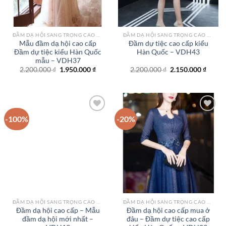
ĐẦM DẠ HỘI SANG TRỌNG CAO CẤP TPHCM
ĐẦM DẠ HỘI SANG TRỌNG CAO CẤP TPHCM
Mẫu đầm dạ hội cao cấp
Đầm dự tiệc cao cấp kiểu
Đầm dự tiệc kiểu Hàn Quốc
Hàn Quốc – VDH43
mẫu – VDH37
Giá
Giá
Giá
Giá
2.200.000
₫
1.950.000
₫
2.200.000
₫
2.150.000
₫
gốc
hiện
gốc
hiện
là:
tại
là:
tại
2.200.000 ₫.
là:
2.200.000 ₫.
là:
1.950.000 ₫.
2.150.
-100%
-20%
Add to
Add to
wishlist
wishlist
ĐẦM DẠ HỘI SANG TRỌNG CAO CẤP TPHCM
ĐẦM DẠ HỘI SANG TRỌNG CAO CẤP TPHCM
Đầm dạ hội cao cấp – Mẫu
Đầm dạ hội cao cấp mua ở
đầm dạ hội mới nhất –
đâu – Đầm dự tiệc cao cấp