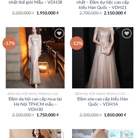
nhất thế giới Mẫu – VDH38
nhất – Đầm dự tiệc cao cấp
kiểu Hàn Quốc – VDH21
Giá
Giá
Giá
Giá
2.200.000
₫
1.950.000
₫
2.700.000
₫
2.150.000
₫
gốc
hiện
gốc
hiện
là:
tại
là:
tại
2.200.000 ₫.
là:
2.700.000 ₫.
là:
1.950.000 ₫.
2.150.
-17%
-12%
Add to
Add to
wishlist
wishlist
ĐẦM DẠ HỘI SANG TRỌNG CAO CẤP TPHCM
ĐẦM DẠ HỘI SANG TRỌNG CAO CẤP TPHCM
Đầm dạ hội cao cấp mua tại
Đầm xòe cao cấp kiểu Hàn
Hà Nội TPHCM mẫu –
Quốc – VDH14
VDH30
Giá
Giá
Giá
Giá
2.100.000
₫
1.750.000
₫
2.100.000
₫
1.850.000
₫
gốc
hiện
gốc
hiện
là:
tại
là:
tại
2.100.000 ₫.
là:
2.100.000 ₫.
là:
1.750.000 ₫.
1.850.