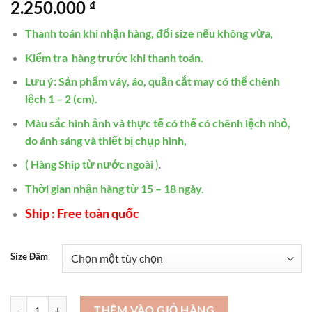
2.250.000
₫
Thanh toán khi nhận hàng, đổi size nếu không vừa,
Kiểm tra hàng trước khi thanh toán.
Lưu ý: Sản phẩm váy, áo, quần cắt may có thể chênh
lệch 1 – 2 (cm).
Màu sắc hình ảnh và thực tế có thể có chênh lệch nhỏ,
do ánh sáng và thiết bị chụp hình,
( Hàng Ship từ nước ngoài
)
.
Thời gian nhận hàng từ 15 – 18 ngày.
Ship : Free toàn quốc
Size Đầm
Đầm dạ hội tuổi trung niên cao cấp - VDH193 số lượng
THÊM VÀO GIỎ HÀNG