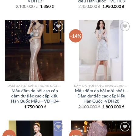
VDH13
kiểu Hàn Quốc – VDH03
Giá
Giá
Giá
Giá
2.100.000
₫
1.850
₫
2.450.000
₫
1.950.000
₫
gốc
hiện
gốc
hiện
là:
tại
là:
tại
2.100.000 ₫.
là:
2.450.000 ₫.
là:
1.850 ₫.
1.950.
-14%
Add to
Add to
wishlist
wishlist
ĐẦM DẠ HỘI SANG TRỌNG CAO CẤP TPHCM
ĐẦM DẠ HỘI SANG TRỌNG CAO CẤP TPHCM
Mẫu đầm dạ hội cao cấp
Mẫu đầm dạ hội mới nhất –
đầm dự tiệc cao cấp kiểu
Đầm dự tiệc cao cấp kiểu
Hàn Quốc Mẫu – VDH34
Hàn Quốc -VDH28
Giá
Giá
1.750.000
₫
2.100.000
₫
1.800.000
₫
gốc
hiện
là:
tại
2.100.000 ₫.
là:
1.800.