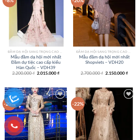
-8%
-20%
Add to
Add to
wishlist
wishlist
ĐẦM DẠ HỘI SANG TRỌNG CAO CẤP TPHCM
ĐẦM DẠ HỘI SANG TRỌNG CAO CẤP TPHCM
Mẫu đầm dạ hội mới nhất
Mẫu đầm dạ hội mới nhất
Đầm dự tiệc cao cấp kiểu
Shopviets – VDH20
Hàn Quốc – VDH39
Giá
Giá
Giá
Giá
2.200.000
₫
2.015.000
₫
2.700.000
₫
2.150.000
₫
gốc
hiện
gốc
hiện
là:
tại
là:
tại
2.200.000 ₫.
là:
2.700.000 ₫.
là:
2.015.000 ₫.
2.150.
-20%
-22%
Add to
Add to
wishlist
wishlist