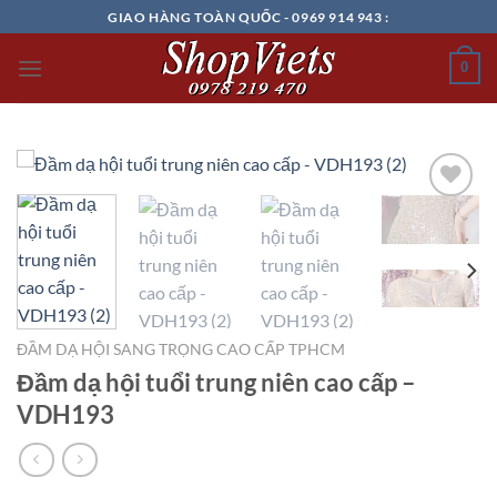
Chuyển
GIAO HÀNG TOÀN QUỐC - 0969 914 943 :
đến
nội
0
dung
Add to
wishlist
ĐẦM DẠ HỘI SANG TRỌNG CAO CẤP TPHCM
Đầm dạ hội tuổi trung niên cao cấp –
VDH193