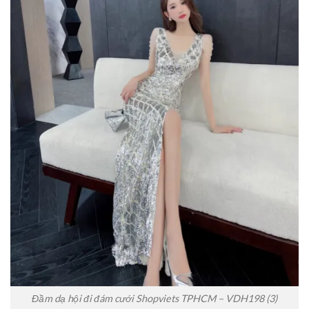
Đầm dạ hội đi đám cưới Shopviets TPHCM – VDH198 (3)