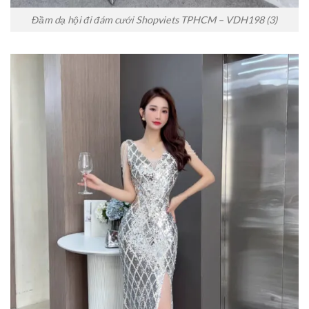
Đầm dạ hội đi đám cưới Shopviets TPHCM – VDH198 (3)