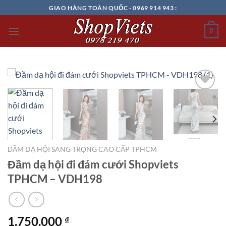
Chuyển
GIAO HÀNG TOÀN QUỐC - 0969 914 943 :
đến
nội
0
dung
Add to
wishlist
ĐẦM DẠ HỘI SANG TRỌNG CAO CẤP TPHCM
Đầm dạ hội đi đám cưới Shopviets
TPHCM – VDH198
1.750.000
₫