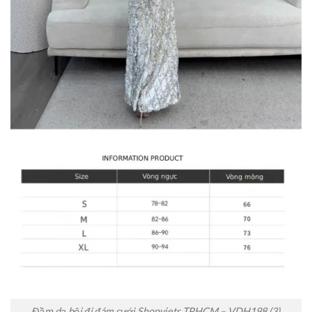
Đầm dạ hội đi đám cưới Shopviets TPHCM – VDH198 (3)