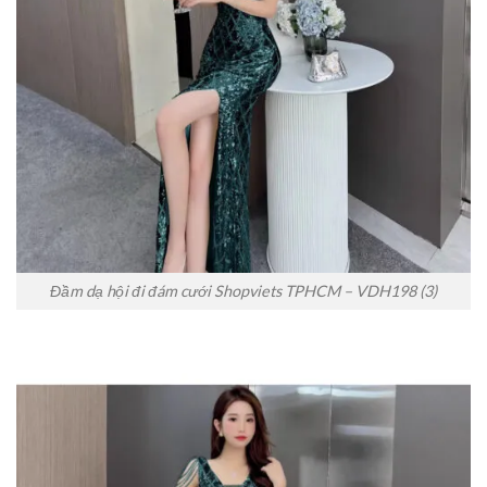
Đầm dạ hội đi đám cưới Shopviets TPHCM – VDH198 (3)