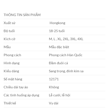
THÔNG TIN SẢN PHẨM
Xuất sứ
Hongkong
Độ tuổi
18-25 tuổi
Kích cở
M, L , XL, 2XL, 3XL, 4XL
Mẫu
Mẫu đặc biệt
Phong cách
Phong cách Hàn Quốc
Hình dạng
Đầm đuôi cá
Kiểu dáng
Sang trọng, đính kim sa
Số mặt hàng
12171
Chiều dài tay áo
Không
Các tình huống áp dụng
Lễ cưới, lễ hội
Thiết kế
Vy dài