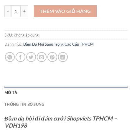
Đầm dạ hội đi đám cưới Shopviets TPHCM - VDH198 số lượng
THÊM VÀO GIỎ HÀNG
SKU:
Không áp dụng
Danh mục:
Đầm Dạ Hội Sang Trọng Cao Cấp TPHCM
MÔ TẢ
THÔNG TIN BỔ SUNG
Đầm dạ hội đi đám cưới Shopviets TPHCM –
VDH198