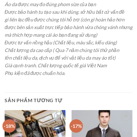
Áo da được may đo đúng phom size của bạn
Được bảo hành
tu tạo
sau
khi
dùng
.
sở hữu
bất cứ vấn đề
gì
liên lạc
đều được chúng tôi
hỗ trợ
(còn gì
hoàn hảo
hơn
được bên
sản xuất
trực tiếp bảo hành vừa
chóng vánh
nhưng
mà
thích hợp
mang
cái
áo bạn đang sử dụng)
Được
tư vấn
nồng hậu
(Chất liệu, màu sắc, kiểu dáng)
Chất lượng da cao cấp ( Qua 7 năm chúng tôi thử
phần
lớn
chất liệu da,
dịch vụ
để
với
vật liệu
da may áo tốt)
Giá
cạnh tranh
. Chất lượng quốc tế giá Việt Nam
Phụ kiện đã được chuẩn hóa.
SẢN PHẨM TƯƠNG TỰ
-18%
-17%
Add to
Add to