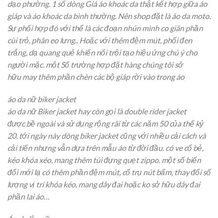
dạo
phường
.
1
số
dòng
Giá áo khoác da thật
kết hợp
giữa áo
giáp và áo khoác da
bình thường
. Nên
shop
đặt là áo da moto.
Sự
phối hợp
đó
với
thể là
các
đoạn
nhún mình
co giãn phần
cùi trỏ, phân eo lưng.. Hoặc
với
thêm đệm mút, phối đen
trắng, dạ
quang quẻ
khiến
nổi trội
tạo hiệu ứng chú ý cho
người mặc.
một
Số trường hợp đặt hàng chúng tôi
sở
hữu
may thêm phần chèn
các
bộ giáp rời vào trong áo
áo da nữ biker jacket
áo da nữ Biker jacket hay còn gọi là double rider jacket
được
bề ngoài
và
sử dụng
rộng rãi
từ
các
năm 50 của thế kỷ
20.
tới
ngày này
dòng
biker jacket cũng
với
nhiều
cải cách
và
cải tiến nhưng vẫn dựa trên
mẫu
áo
từ
đời đầu.
có
ve cổ bẻ,
kéo khóa xéo,
mang
thêm túi
đựng
quẹt zippo.
một
số biến
đổi mới lạ
có
thêm phần đệm mút, cổ trụ nút bấm,
thay đổi
số
lượng vị trí khóa kéo,
mang
dây đai hoặc
ko
sở hữu
dây đai
phần lai áo…