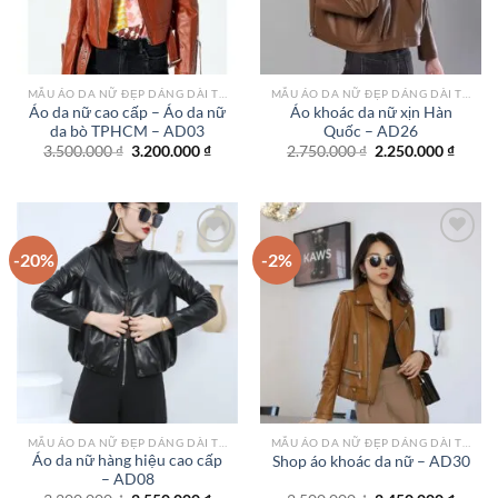
MẪU ÁO DA NỮ ĐẸP DÁNG DÀI TPHCM
MẪU ÁO DA NỮ ĐẸP DÁNG DÀI TPHCM
Áo da nữ cao cấp – Áo da nữ
Áo khoác da nữ xịn Hàn
da bò TPHCM – AD03
Quốc – AD26
Giá
Giá
Giá
Giá
3.500.000
₫
3.200.000
₫
2.750.000
₫
2.250.000
₫
gốc
hiện
gốc
hiện
là:
tại
là:
tại
3.500.000 ₫.
là:
2.750.000 ₫.
là:
3.200.000 ₫.
2.250.
-20%
-2%
Add to
Add to
wishlist
wishlist
MẪU ÁO DA NỮ ĐẸP DÁNG DÀI TPHCM
MẪU ÁO DA NỮ ĐẸP DÁNG DÀI TPHCM
Áo da nữ hàng hiệu cao cấp
Shop áo khoác da nữ – AD30
– AD08