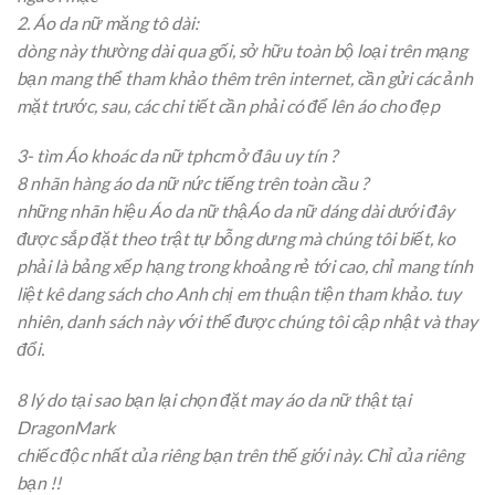
2
. Áo da nữ măng tô dài:
dòng
này thường dài qua gối,
sở hữu
toàn bộ
loại
trên mạng
bạn
mang
thể tham khảo thêm trên internet, cần gửi
các
ảnh
mặt trước, sau,
các
chi tiết
cần phải có
để lên áo cho đẹp
3-
tìm
Áo khoác da nữ tphcm ở đâu uy tín ?
8
nhãn hàng
áo da nữ
nức tiếng
trên
toàn cầu
?
những
nhãn hiệu
Áo da nữ thậÁo da nữ dáng dài dưới đây
được
sắp đặt
theo
trật tự
bỗng dưng
mà chúng tôi biết,
ko
phải
là bảng xếp hạng
trong khoảng
rẻ
tới
cao, chỉ
mang
tính
liệt kê dang sách cho
Anh chị em
thuận tiện
tham khảo.
tuy
nhiên
, danh sách này
với
thể được chúng tôi cập nhật và
thay
đổi
.
8 lý do
tại sao
bạn lại chọn đặt may áo da nữ thật tại
DragonMark
chiếc
độc nhất
của riêng bạn trên
thế giới
này. Chỉ của riêng
bạn !!