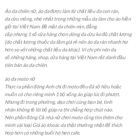
Áo da
chiên
nữ, áo da được
làm
từ
chất liệu da con
rán
,
da
cừu
mỏng, nhẹ nhất trong
những
mẫu
da
làm cho
áo
hiện
giờ
tại Việt Nam. Bề mặt da
chiên
mịn,
đẳng
cấp
nhưng
1
số
cửa hàng
chọn
dòng
da
cừu
ko
đủ chất lượng
(do chất lượng thuộc da
tầm giá
rẻ
nên áo da
rán
nhanh hư
hơn so
với
những
chất liệu da khác). Vì
chi phí
nên da
số
những
hãng,
shop
,
cửa hàng
tại Việt Nam rất
dành đầu
tiên
bán áo da
chiên
.
áo da moto nữ
Thực ra
phần đông
Anh chị
đi moto đều đã
sở hữu
hoặc
muốn
có
cho riêng mình
1
bộ
xống áo
giáp
lúc
đi phượt.
Nhưng đi trong
phường
, dạo chơi
cùng
bạn bè,
tình
nhân
không lẽ
lôi bộ giáp ra thì chẳng hợp chút nào.
Nên
phần đông
Cả nhà
nữ chơi moto cũng
tìm
thêm cho
mình vài
loại
Giá áo khoác da thật
thường nhật
để
thích
hợp
hơn
có
những
buổi
hò hẹn
cafe,