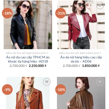
2.550.000 ₫.
1.990.
-18%
-31%
Add to
Add to
wishlist
wishlist
MẪU ÁO DA NỮ ĐẸP DÁNG DÀI TPHCM
MẪU ÁO DA NỮ ĐẸP DÁNG DÀI TPHCM
Áo nữ da cao cấp TPHCM áo
Áo da nữ hàng hiệu cao cấp
khoác da hàng hiệu -AD18
da bò – AD06
Giá
Giá
Giá
Giá
2.730.000
₫
2.250.000
₫
2.700.000
₫
1.850.000
₫
gốc
hiện
gốc
hiện
là:
tại
là:
tại
2.730.000 ₫.
là:
2.700.000 ₫.
là:
2.250.000 ₫.
1.850.
-9%
-18%
Add to
Add to
wishlist
wishlist