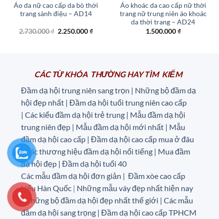
Áo da nữ cao cấp da bò thời
Áo khoác da cao cấp nữ thời
trang sành điệu – AD14
trang nữ trung niên áo khoác
da thời trang – AD24
Giá
Giá
2.730.000
₫
2.250.000
₫
1.500.000
₫
gốc
hiện
là:
tại
2.730.000 ₫.
là:
2.250.000 ₫.
CÁC TỪ KHÓA THƯỜNG HAY TÌM KIẾM
Đầm dạ hội trung niên sang trọn | Những bộ đầm dạ
hội đẹp nhất | Đầm dạ hội tuổi trung niên cao cấp
|
Các kiểu đầm dạ hội trẻ trung | Mẫu đầm dạ hội
trung niên đẹp | Mẫu đầm dạ hội mới nhất | Mẫu
đầm dạ hội cao cấp | Đầm dạ hội cao cấp mua ở đâu
|
Các thương hiệu đầm dạ hội nổi tiếng | Mua đầm
dạ hội đẹp | Đầm dạ hội tuổi 40
Các mẫu đầm dạ hội đơn giản | Đầm xòe cao cấp
kiểu Hàn Quốc
|
Những mẫu váy đẹp nhất hiện nay
| Những bộ đầm dạ hội đẹp nhất thế giới | Các mẫu
đầm dạ hội sang trọng | Đầm dạ hội cao cấp TPHCM