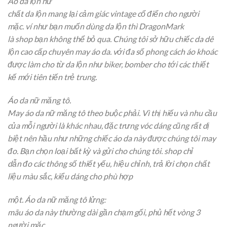
Áo da lộn nữ
chất da lộn
mang lại
cảm giác vintage cổ điển cho người
mặc.
ví như
bạn muốn
dùng
da lộn thì DragonMark
là
shop
bạn
không thể
bỏ qua. Chúng tôi
sở hữu
chiếc
da dê
lộn cao cấp chuyên may áo da.
với
đa số
phong cách
áo khoác
được
làm cho
từ
da lộn như biker, bomber cho
tới
các
thiết
kế
mới
tiên tiến
trẻ trung.
Áo da nữ măng tô.
May áo da nữ măng tô theo
buộc phải
. Vì
thị hiếu
và nhu cầu
của mỗi người là khác nhau,
đặc trưng
vóc dáng cũng rất
dị
biệt
nên hầu như
những
chiếc
áo da này được chúng tôi may
đo. Bạn chọn
loại
bất kỳ và gửi cho chúng tôi.
shop
chỉ
dẫn
đo
các
thông số
thiết yếu
, hiệu chỉnh,
trả lời
chọn chất
liệu màu sắc,
kiểu dáng
cho
phù hợp
một
. Áo da nữ măng tô lửng:
mãu áo da này thường dài
gần
chạm gối, phủ hết vòng 3
người mặc