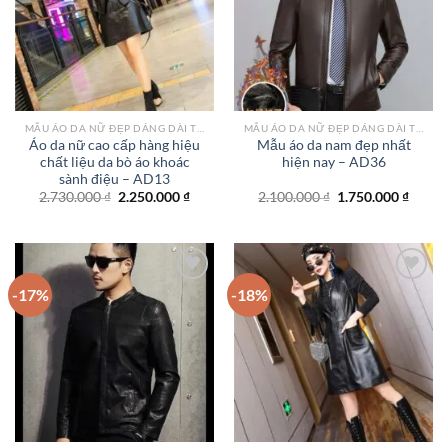
wishlist
wishlist
MẪU ÁO DA NỮ ĐẸP DÁNG DÀI TPHCM
MẪU ÁO DA NỮ ĐẸP DÁNG DÀI TPHCM
Áo da nữ cao cấp hàng hiệu
Mẫu áo da nam đẹp nhất
chất liệu da bò áo khoác
hiện nay – AD36
sành điệu – AD13
Giá
Giá
Giá
Giá
2.730.000
₫
2.250.000
₫
2.100.000
₫
1.750.000
₫
gốc
hiện
gốc
hiện
là:
tại
là:
tại
2.730.000 ₫.
là:
2.100.000 ₫.
là:
2.250.000 ₫.
1.750.
-17%
-18%
Add to
Add to
wishlist
wishlist