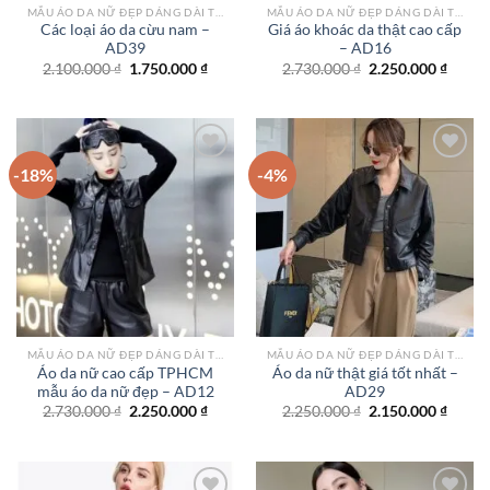
MẪU ÁO DA NỮ ĐẸP DÁNG DÀI TPHCM
MẪU ÁO DA NỮ ĐẸP DÁNG DÀI TPHCM
Các loại áo da cừu nam –
Giá áo khoác da thật cao cấp
AD39
– AD16
Giá
Giá
Giá
Giá
2.100.000
₫
1.750.000
₫
2.730.000
₫
2.250.000
₫
gốc
hiện
gốc
hiện
là:
tại
là:
tại
2.100.000 ₫.
là:
2.730.000 ₫.
là:
1.750.000 ₫.
2.250.
-18%
-4%
Add to
Add to
wishlist
wishlist
MẪU ÁO DA NỮ ĐẸP DÁNG DÀI TPHCM
MẪU ÁO DA NỮ ĐẸP DÁNG DÀI TPHCM
Áo da nữ cao cấp TPHCM
Áo da nữ thật giá tốt nhất –
mẫu áo da nữ đẹp – AD12
AD29
Giá
Giá
Giá
Giá
2.730.000
₫
2.250.000
₫
2.250.000
₫
2.150.000
₫
gốc
hiện
gốc
hiện
là:
tại
là:
tại
2.730.000 ₫.
là:
2.250.000 ₫.
là:
2.250.000 ₫.
2.150.