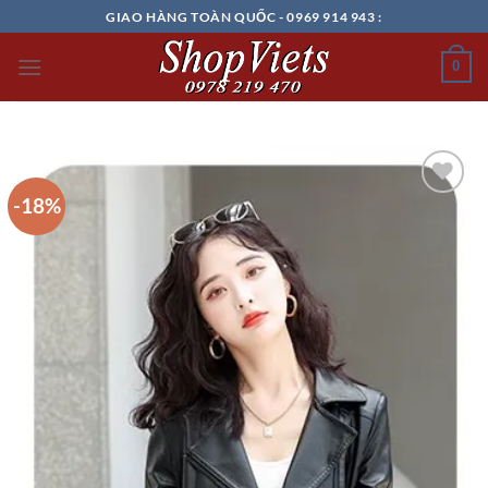
Chuyển
GIAO HÀNG TOÀN QUỐC - 0969 914 943 :
đến
nội
0
dung
-18%
Add to
wishlist