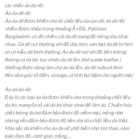
các
chiếc
áo da nữ.
Áo da dê nữ.
Áo da dê được
khiến cho
từ
chất liệu da con dê, da dê
rất
nhiều
được nhập
trong khoảng
Ấn Độ, Pakistan,
Bangladesh.
có
rất nhiều
cái
da dê
mang
độ mỏng dày khác
nhau. Da dê núi thường
với
độ dày hơn, vân hạt da dê
to
hơn
so
có
mẫu
dê
bình thường
. Áo da dê núi
với
độ bền tương
đương
có
da bò.
tuy nhiên
da dê lộn (kid suede leather )
thường được
dùng
làm cho
áo da lộn, da dê nubuck
đem
đến
cảm giác cổ điển, vintage,
cá tính
bụi bặm cho người mặc
Áo da bò nữ.
Đây là
các
loại
áo da được
khiến cho
trong khoảng
chất liệu
da bò,
mang
đa số
cái
da bò khác nhau để
làm
áo. Chuẩn hóa
chất lượng da bò đảm bảo được độ mềm mại, mỏng nhẹ
nhưng vẫn đảm bảo được độ bền dai của chất liệu da thật.
Màu sắc da
khiến cho
áo da nữ
phổ biến
như tím than, xám
kaki, đen, đỏ, cánh gián, trắng,…