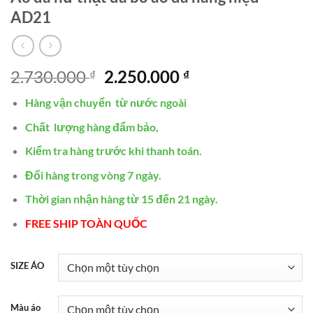
AD21
Giá
Giá
2.730.000
2.250.000
₫
₫
gốc
hiện
Hàng vận chuyển từ nước ngoài
là:
tại
2.730.000 ₫.
là:
Chất lượng hàng đẩm bảo,
2.250.000 ₫.
Kiểm tra hàng trước khi thanh toán.
Đổi hàng trong vòng 7 ngày.
Thời gian nhận hàng từ 15 đến 21 ngày.
FREE SHIP TOÀN QUỐC
SIZE ÁO
Màu áo