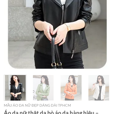
MẪU ÁO DA NỮ ĐẸP DÁNG DÀI TPHCM
Áo da nữ thật da bò áo da hàng hiệu –