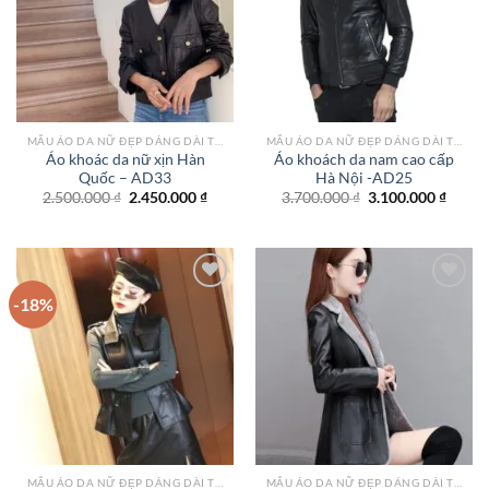
wishlist
wishlist
MẪU ÁO DA NỮ ĐẸP DÁNG DÀI TPHCM
MẪU ÁO DA NỮ ĐẸP DÁNG DÀI TPHCM
Áo khoác da nữ xịn Hàn
Áo khoách da nam cao cấp
Quốc – AD33
Hà Nội -AD25
Giá
Giá
Giá
Giá
2.500.000
₫
2.450.000
₫
3.700.000
₫
3.100.000
₫
gốc
hiện
gốc
hiện
là:
tại
là:
tại
2.500.000 ₫.
là:
3.700.000 ₫.
là:
2.450.000 ₫.
3.100.
-18%
Add to
Add to
wishlist
wishlist
MẪU ÁO DA NỮ ĐẸP DÁNG DÀI TPHCM
MẪU ÁO DA NỮ ĐẸP DÁNG DÀI TPHCM