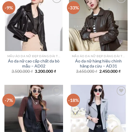
-9%
-33%
Add to
Add to
wishlist
wishlist
MẪU ÁO DA NỮ ĐẸP DÁNG DÀI TPHCM
MẪU ÁO DA NỮ ĐẸP DÁNG DÀI TPHCM
Áo da nữ cao cấp chất da bò
Áo da nữ hàng hiệu chính
mẫu – AD02
hãng da cừu – AD31
Giá
Giá
Giá
Giá
3.500.000
₫
3.200.000
₫
3.650.000
₫
2.450.000
₫
gốc
hiện
gốc
hiện
là:
tại
là:
tại
3.500.000 ₫.
là:
3.650.000 ₫.
là:
3.200.000 ₫.
2.450.
-7%
-18%
Add to
Add to
wishlist
wishlist