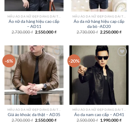
MẪU ÁO DA NỮ ĐẸP DÁNG DÀI TPHCM
MẪU ÁO DA NỮ ĐẸP DÁNG DÀI TPHCM
Áo nữ da hàng hiệu cao cấp
Áo da nữ hàng hiệu cap cấp
– AD11
da bò -AD20
Giá
Giá
Giá
Giá
2.730.000
₫
2.550.000
₫
2.730.000
₫
2.250.000
₫
gốc
hiện
gốc
hiện
là:
tại
là:
tại
2.730.000 ₫.
là:
2.730.000 ₫.
là:
2.550.000 ₫.
2.250.
-6%
-20%
Add to
Add to
wishlist
wishlist
MẪU ÁO DA NỮ ĐẸP DÁNG DÀI TPHCM
MẪU ÁO DA NỮ ĐẸP DÁNG DÀI TPHCM
Giá áo khoác da thật – AD35
Áo da nam cao cấp – AD41
Giá
Giá
Giá
Giá
2.700.000
₫
2.550.000
₫
2.500.000
₫
1.990.000
₫
gốc
hiện
gốc
hiện
là:
tại
là:
tại
2.700.000 ₫.
là:
2.500.000 ₫.
là: