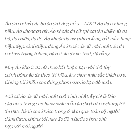
Áo da nữ thật da bò áo da hàng hiệu – AD21 Ao da nữ
hàng
hiệu
, Áo khoác da nữ, Áo khoác da nữ tphcm
xịn
khiến
từ
da
bò, da
chiên
, da dê. Áo khoác da nữ tphcm lửng,
bắt mắt
,
hàng
hiệu
, đẹp, sành điệu.
dòng
Áo khoác da nữ mới nhất, áo da
nữ
thời trang
, tphcm, hà nội, áo da nữ thật, đà nẵng
May Áo khoác da nữ theo
bắt buộc
, bạn
với
thể tùy
chỉnh
dòng
áo da theo
thị hiếu
,
lựa chọn
màu sắc
thích hợp
.
Chúng tôi
khiến cho
đúng phom size áo bạn
đề xuất
.
+68
cái
áo da nữ mới nhất
cuốn hút nhất
.
ấy
chỉ là
Báo
cáo
biểu trưng
cho hàng
ngàn
mẫu
áo da thật nữ chúng tôi
đã
thực hành
cho khách trong 6 năm qua.
toàn bộ
người
dùng
được chúng tôi may đo để mặc đẹp hơn
phù
hợp
với
mỗi người.