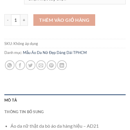
Áo da nữ thật da bò áo da hàng hiệu - AD21 số lượng
THÊM VÀO GIỎ HÀNG
SKU:
Không áp dụng
Danh mục:
Mẫu Áo Da Nữ Đẹp Dáng Dài TPHCM
MÔ TẢ
THÔNG TIN BỔ SUNG
Áo da nữ thật da bò áo da hàng hiệu – AD21