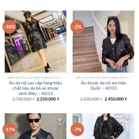
gốc
hiện
gốc
hiện
là:
tại
là:
tại
2.730.000 ₫.
là:
2.700.000 ₫.
là:
2.250.000 ₫.
2.550.
-18%
-2%
Add to
Add to
wishlist
wishlist
MẪU ÁO DA NỮ ĐẸP DÁNG DÀI TPHCM
MẪU ÁO DA NỮ ĐẸP DÁNG DÀI TPHCM
Áo da nữ cao cấp hàng hiệu
Áo khoác da nữ xịn Hàn
chất liệu da bò áo khoác
Quốc – AD33
sành điệu – AD13
Giá
Giá
Giá
Giá
2.730.000
₫
2.250.000
₫
2.500.000
₫
2.450.000
₫
gốc
hiện
gốc
hiện
là:
tại
là:
tại
2.730.000 ₫.
là:
2.500.000 ₫.
là:
2.250.000 ₫.
2.450.
-17%
-7%