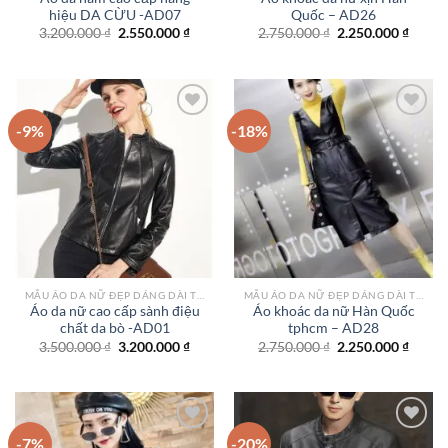
hiệu DA CỪU -AD07
Quốc – AD26
Giá
Giá
Giá
Giá
3.200.000
₫
2.550.000
₫
2.750.000
₫
2.250.000
₫
gốc
hiện
gốc
hiện
là:
tại
là:
tại
3.200.000 ₫.
là:
2.750.000 ₫.
là:
2.550.000 ₫.
2.250.
-9%
-18%
Add to
Add to
wishlist
wishlist
MẪU ÁO DA NỮ ĐẸP DÁNG DÀI TPHCM
MẪU ÁO DA NỮ ĐẸP DÁNG DÀI TPHCM
Áo da nữ cao cấp sành điệu
Áo khoác da nữ Hàn Quốc
chất da bò -AD01
tphcm – AD28
Giá
Giá
Giá
Giá
3.500.000
₫
3.200.000
₫
2.750.000
₫
2.250.000
₫
gốc
hiện
gốc
hiện
là:
tại
là:
tại
3.500.000 ₫.
là:
2.750.000 ₫.
là:
3.200.000 ₫.
2.250.
-7%
-20%