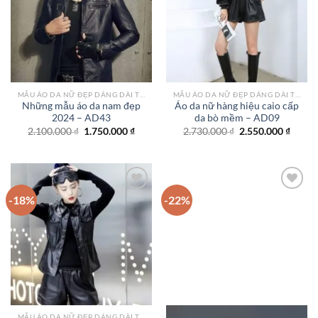
Add to
Add to
wishlist
wishlist
MẪU ÁO DA NỮ ĐẸP DÁNG DÀI TPHCM
MẪU ÁO DA NỮ ĐẸP DÁNG DÀI TPHCM
Những mẫu áo da nam đẹp
Áo da nữ hàng hiệu caio cấp
2024 – AD43
da bò mềm – AD09
Giá
Giá
Giá
Giá
2.100.000
₫
1.750.000
₫
2.730.000
₫
2.550.000
₫
gốc
hiện
gốc
hiện
là:
tại
là:
tại
2.100.000 ₫.
là:
2.730.000 ₫.
là:
1.750.000 ₫.
2.550.
-18%
-22%
Add to
Add to
wishlist
wishlist
MẪU ÁO DA NỮ ĐẸP DÁNG DÀI TPHCM