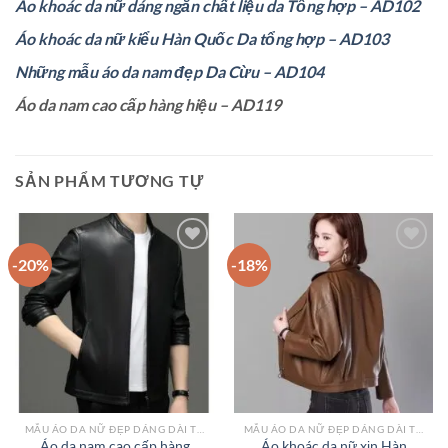
Áo khoác da nữ dáng ngắn chất liệu da Tổng hợp – AD102
Áo khoác da nữ kiểu Hàn Quốc Da tổng hợp – AD103
Những mẫu áo da nam đẹp Da Cừu – AD104
Áo da nam cao cấp hàng hiệu – AD119
SẢN PHẨM TƯƠNG TỰ
-20%
-18%
Add to
Add to
wishlist
wishlist
MẪU ÁO DA NỮ ĐẸP DÁNG DÀI TPHCM
MẪU ÁO DA NỮ ĐẸP DÁNG DÀI TPHCM
Áo da nam cao cấp hàng
Áo khoác da nữ xịn Hàn