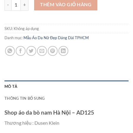
Shop áo da bò nam Hà Nội - AD125 số lượng
THÊM VÀO GIỎ HÀNG
SKU:
Không áp dụng
Danh mục:
Mẫu Áo Da Nữ Đẹp Dáng Dài TPHCM
MÔ TẢ
THÔNG TIN BỔ SUNG
Shop áo da bò nam Hà Nội – AD125
Thương hiệu : Dusen Klein