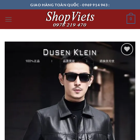
Chuyển
GIAO HÀNG TOÀN QUỐC - 0969 914 943 :
đến
nội
0
dung
Add to
wishlist