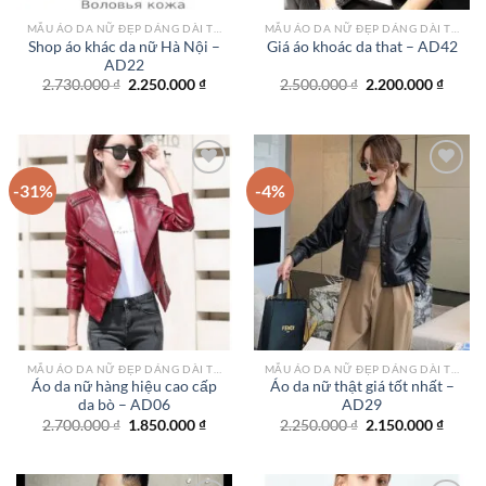
MẪU ÁO DA NỮ ĐẸP DÁNG DÀI TPHCM
MẪU ÁO DA NỮ ĐẸP DÁNG DÀI TPHCM
Shop áo khác da nữ Hà Nội –
Giá áo khoác da that – AD42
AD22
Giá
Giá
Giá
Giá
2.730.000
₫
2.250.000
₫
2.500.000
₫
2.200.000
₫
gốc
hiện
gốc
hiện
là:
tại
là:
tại
2.730.000 ₫.
là:
2.500.000 ₫.
là:
2.250.000 ₫.
2.200.
-31%
-4%
Add to
Add to
wishlist
wishlist
MẪU ÁO DA NỮ ĐẸP DÁNG DÀI TPHCM
MẪU ÁO DA NỮ ĐẸP DÁNG DÀI TPHCM
Áo da nữ hàng hiệu cao cấp
Áo da nữ thật giá tốt nhất –
da bò – AD06
AD29
Giá
Giá
Giá
Giá
2.700.000
₫
1.850.000
₫
2.250.000
₫
2.150.000
₫
gốc
hiện
gốc
hiện
là:
tại
là:
tại
2.700.000 ₫.
là:
2.250.000 ₫.
là:
1.850.000 ₫.
2.150.