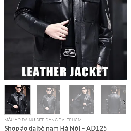
MẪU ÁO DA NỮ ĐẸP DÁNG DÀI TPHCM
Shop áo da bò nam Hà Nội – AD125