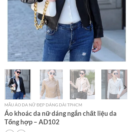
MẪU ÁO DA NỮ ĐẸP DÁNG DÀI TPHCM
Áo khoác da nữ dáng ngắn chất liệu da
Tổng hợp – AD102