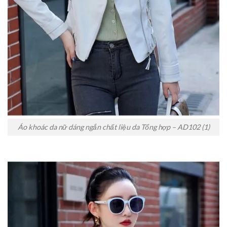
Áo khoác da nữ dáng ngắn chất liệu da Tổng hợp – AD102 (1)