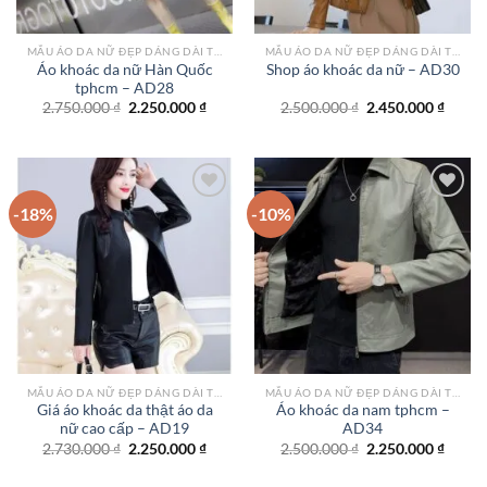
MẪU ÁO DA NỮ ĐẸP DÁNG DÀI TPHCM
MẪU ÁO DA NỮ ĐẸP DÁNG DÀI TPHCM
Áo khoác da nữ Hàn Quốc
Shop áo khoác da nữ – AD30
tphcm – AD28
Giá
Giá
Giá
Giá
2.750.000
₫
2.250.000
₫
2.500.000
₫
2.450.000
₫
gốc
hiện
gốc
hiện
là:
tại
là:
tại
2.750.000 ₫.
là:
2.500.000 ₫.
là:
2.250.000 ₫.
2.450.
-18%
-10%
Add to
Add to
wishlist
wishlist
MẪU ÁO DA NỮ ĐẸP DÁNG DÀI TPHCM
MẪU ÁO DA NỮ ĐẸP DÁNG DÀI TPHCM
Giá áo khoác da thật áo da
Áo khoác da nam tphcm –
nữ cao cấp – AD19
AD34
Giá
Giá
Giá
Giá
2.730.000
₫
2.250.000
₫
2.500.000
₫
2.250.000
₫
gốc
hiện
gốc
hiện
là:
tại
là:
tại