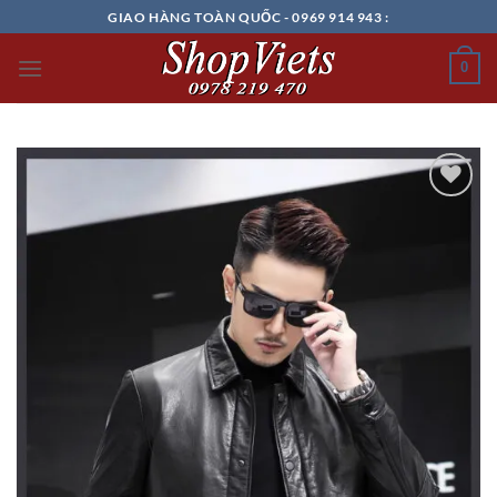
Chuyển
GIAO HÀNG TOÀN QUỐC - 0969 914 943 :
đến
nội
0
dung
Add to
wishlist