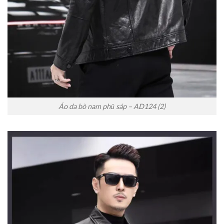
Áo da bò nam phủ sáp – AD124 (2)