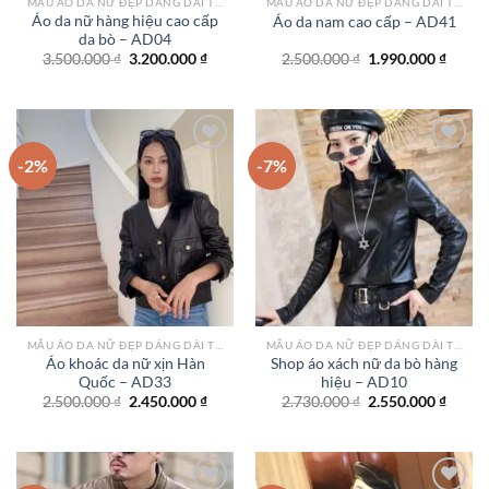
MẪU ÁO DA NỮ ĐẸP DÁNG DÀI TPHCM
MẪU ÁO DA NỮ ĐẸP DÁNG DÀI TPHCM
Áo da nữ hàng hiệu cao cấp
Áo da nam cao cấp – AD41
da bò – AD04
Giá
Giá
Giá
Giá
3.500.000
₫
3.200.000
₫
2.500.000
₫
1.990.000
₫
gốc
hiện
gốc
hiện
là:
tại
là:
tại
3.500.000 ₫.
là:
2.500.000 ₫.
là:
3.200.000 ₫.
1.990.
-2%
-7%
Add to
Add to
wishlist
wishlist
MẪU ÁO DA NỮ ĐẸP DÁNG DÀI TPHCM
MẪU ÁO DA NỮ ĐẸP DÁNG DÀI TPHCM
Áo khoác da nữ xịn Hàn
Shop áo xách nữ da bò hàng
Quốc – AD33
hiệu – AD10
Giá
Giá
Giá
Giá
2.500.000
₫
2.450.000
₫
2.730.000
₫
2.550.000
₫
gốc
hiện
gốc
hiện
là:
tại
là:
tại
2.500.000 ₫.
là:
2.730.000 ₫.
là:
2.450.000 ₫.
2.550.