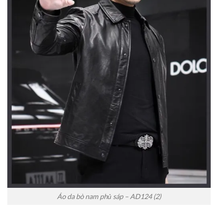
Áo da bò nam phủ sáp – AD124 (2)