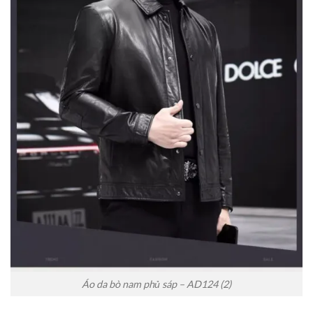
Áo da bò nam phủ sáp – AD124 (2)