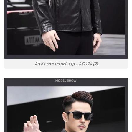
Áo da bò nam phủ sáp – AD124 (2)