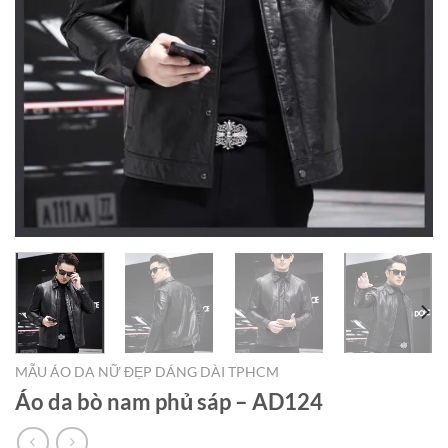
MẪU ÁO DA NỮ ĐẸP DÁNG DÀI TPHCM
Áo da bò nam phủ sáp – AD124