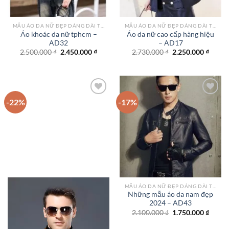
MẪU ÁO DA NỮ ĐẸP DÁNG DÀI TPHCM
MẪU ÁO DA NỮ ĐẸP DÁNG DÀI TPHCM
Áo khoác da nữ tphcm –
Áo da nữ cao cấp hàng hiệu
AD32
– AD17
Giá
Giá
Giá
Giá
2.500.000
₫
2.450.000
₫
2.730.000
₫
2.250.000
₫
gốc
hiện
gốc
hiện
là:
tại
là:
tại
2.500.000 ₫.
là:
2.730.000 ₫.
là:
2.450.000 ₫.
2.250.
-22%
-17%
Add to
Add to
wishlist
wishlist
MẪU ÁO DA NỮ ĐẸP DÁNG DÀI TPHCM
Những mẫu áo da nam đẹp
2024 – AD43
Giá
Giá
2.100.000
₫
1.750.000
₫
gốc
hiện
là:
tại