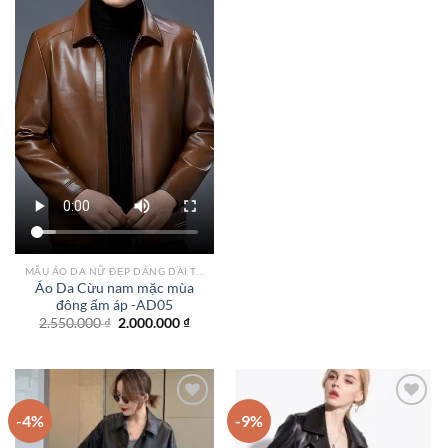
2.100.000 ₫.
là:
1.750.
MẪU ÁO DA NỮ ĐẸP DÁNG DÀI TPHCM
Áo Da Cừu nam mặc mùa
đông ấm áp -AD05
Giá
Giá
2.550.000
₫
2.000.000
₫
gốc
hiện
là:
tại
2.550.000 ₫.
là:
2.000.000 ₫.
-4%
-9%