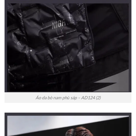
Áo da bò nam phủ sáp – AD124 (2)