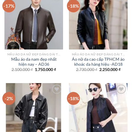
-17%
-18%
Add to
Add to
wishlist
wishlist
MẪU ÁO DA NỮ ĐẸP DÁNG DÀI TPHCM
MẪU ÁO DA NỮ ĐẸP DÁNG DÀI TPHCM
Mẫu áo da nam đẹp nhất
Áo nữ da cao cấp TPHCM áo
hiện nay – AD36
khoác da hàng hiệu -AD18
Giá
Giá
Giá
Giá
2.100.000
₫
1.750.000
₫
2.730.000
₫
2.250.000
₫
gốc
hiện
gốc
hiện
là:
tại
là:
tại
2.100.000 ₫.
là:
2.730.000 ₫.
là:
1.750.000 ₫.
2.250.
-2%
-18%
Add to
Add to
wishlist
wishlist