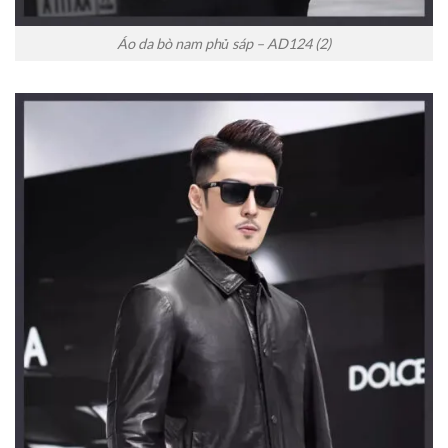
Áo da bò nam phủ sáp – AD124 (2)