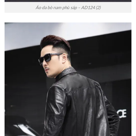
Áo da bò nam phủ sáp – AD124 (2)