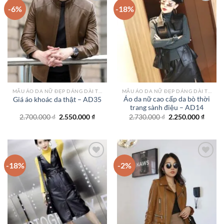
-6%
-18%
Add to
Add to
wishlist
wishlist
MẪU ÁO DA NỮ ĐẸP DÁNG DÀI TPHCM
MẪU ÁO DA NỮ ĐẸP DÁNG DÀI TPHCM
Áo da nữ cao cấp da bò thời
Giá áo khoác da thật – AD35
trang sành điệu – AD14
Giá
Giá
Giá
Giá
2.700.000
₫
2.550.000
₫
2.730.000
₫
2.250.000
₫
gốc
hiện
gốc
hiện
là:
tại
là:
tại
2.700.000 ₫.
là:
2.730.000 ₫.
là:
2.550.000 ₫.
2.250.
-18%
-2%
Add to
Add to
wishlist
wishlist