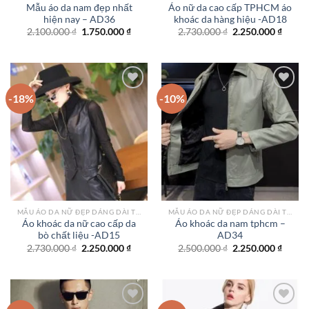
Mẫu áo da nam đẹp nhất
Áo nữ da cao cấp TPHCM áo
hiện nay – AD36
khoác da hàng hiệu -AD18
Giá
Giá
Giá
Giá
2.100.000
₫
1.750.000
₫
2.730.000
₫
2.250.000
₫
gốc
hiện
gốc
hiện
là:
tại
là:
tại
2.100.000 ₫.
là:
2.730.000 ₫.
là:
1.750.000 ₫.
2.250.
-18%
-10%
Add to
Add to
wishlist
wishlist
MẪU ÁO DA NỮ ĐẸP DÁNG DÀI TPHCM
MẪU ÁO DA NỮ ĐẸP DÁNG DÀI TPHCM
Áo khoác da nữ cao cấp da
Áo khoác da nam tphcm –
bò chất liệu -AD15
AD34
Giá
Giá
Giá
Giá
2.730.000
₫
2.250.000
₫
2.500.000
₫
2.250.000
₫
gốc
hiện
gốc
hiện
là:
tại
là:
tại
2.730.000 ₫.
là:
2.500.000 ₫.
là:
2.250.000 ₫.
2.250.