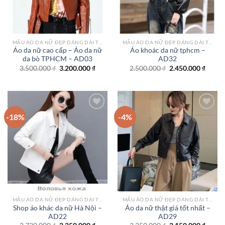
MẪU ÁO DA NỮ ĐẸP DÁNG DÀI TPHCM
MẪU ÁO DA NỮ ĐẸP DÁNG DÀI TPHCM
Áo da nữ cao cấp – Áo da nữ
Áo khoác da nữ tphcm –
da bò TPHCM – AD03
AD32
Giá
Giá
Giá
Giá
3.500.000
₫
3.200.000
₫
2.500.000
₫
2.450.000
₫
gốc
hiện
gốc
hiện
là:
tại
là:
tại
3.500.000 ₫.
là:
2.500.000 ₫.
là:
3.200.000 ₫.
2.450.
-18%
-4%
Add to
Add to
wishlist
wishlist
MẪU ÁO DA NỮ ĐẸP DÁNG DÀI TPHCM
MẪU ÁO DA NỮ ĐẸP DÁNG DÀI TPHCM
Shop áo khác da nữ Hà Nội –
Áo da nữ thật giá tốt nhất –
AD22
AD29