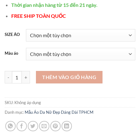
Thời gian nhận hàng từ 15 đến 21 ngày.
FREE SHIP TOÀN QUỐC
SIZE ÁO
Màu áo
Áo khoác da cao cấp nữ thời trang nữ trung niên áo khoác da thời tr
THÊM VÀO GIỎ HÀNG
SKU:
Không áp dụng
Danh mục:
Mẫu Áo Da Nữ Đẹp Dáng Dài TPHCM