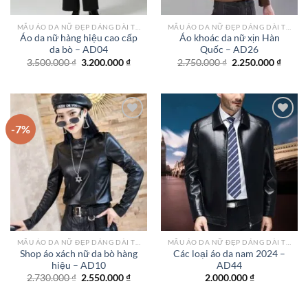
MẪU ÁO DA NỮ ĐẸP DÁNG DÀI TPHCM
MẪU ÁO DA NỮ ĐẸP DÁNG DÀI TPHCM
Áo da nữ hàng hiệu cao cấp
Áo khoác da nữ xịn Hàn
da bò – AD04
Quốc – AD26
Giá
Giá
Giá
Giá
3.500.000
₫
3.200.000
₫
2.750.000
₫
2.250.000
₫
gốc
hiện
gốc
hiện
là:
tại
là:
tại
3.500.000 ₫.
là:
2.750.000 ₫.
là:
3.200.000 ₫.
2.250.
-7%
Add to
Add to
wishlist
wishlist
MẪU ÁO DA NỮ ĐẸP DÁNG DÀI TPHCM
MẪU ÁO DA NỮ ĐẸP DÁNG DÀI TPHCM
Shop áo xách nữ da bò hàng
Các loại áo da nam 2024 –
hiệu – AD10
AD44
Giá
Giá
2.730.000
₫
2.550.000
₫
2.000.000
₫
gốc
hiện
là:
tại
2.730.000 ₫.
là: