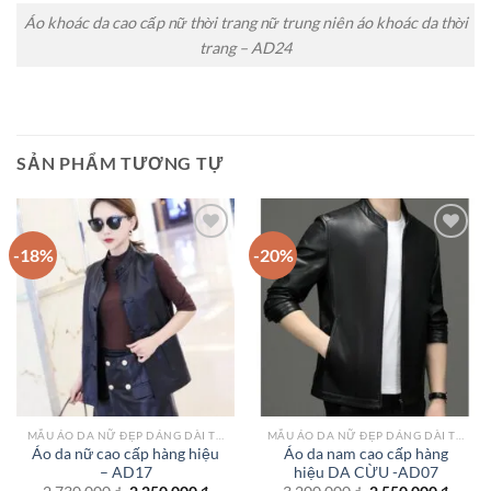
Áo khoác da cao cấp nữ thời trang nữ trung niên áo khoác da thời
trang – AD24
SẢN PHẨM TƯƠNG TỰ
-18%
-20%
Add to
Add to
wishlist
wishlist
MẪU ÁO DA NỮ ĐẸP DÁNG DÀI TPHCM
MẪU ÁO DA NỮ ĐẸP DÁNG DÀI TPHCM
Áo da nữ cao cấp hàng hiệu
Áo da nam cao cấp hàng
– AD17
hiệu DA CỪU -AD07