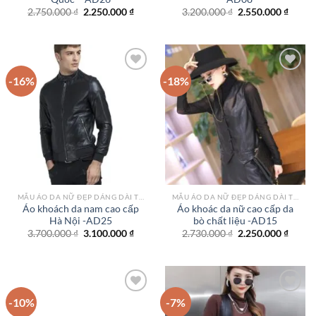
Giá
Giá
Giá
Giá
2.750.000
₫
2.250.000
₫
3.200.000
₫
2.550.000
₫
gốc
hiện
gốc
hiện
là:
tại
là:
tại
2.750.000 ₫.
là:
3.200.000 ₫.
là:
2.250.000 ₫.
2.550.
-16%
-18%
Add to
Add to
wishlist
wishlist
MẪU ÁO DA NỮ ĐẸP DÁNG DÀI TPHCM
MẪU ÁO DA NỮ ĐẸP DÁNG DÀI TPHCM
Áo khoách da nam cao cấp
Áo khoác da nữ cao cấp da
Hà Nội -AD25
bò chất liệu -AD15
Giá
Giá
Giá
Giá
3.700.000
₫
3.100.000
₫
2.730.000
₫
2.250.000
₫
gốc
hiện
gốc
hiện
là:
tại
là:
tại
3.700.000 ₫.
là:
2.730.000 ₫.
là:
3.100.000 ₫.
2.250.
-10%
-7%