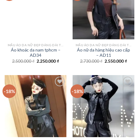
Add to
Add to
wishlist
wishlist
MẪU ÁO DA NỮ ĐẸP DÁNG DÀI TPHCM
MẪU ÁO DA NỮ ĐẸP DÁNG DÀI TPHCM
Áo khoác da nam tphcm –
Áo nữ da hàng hiệu cao cấp
AD34
– AD11
Giá
Giá
Giá
Giá
2.500.000
₫
2.250.000
₫
2.730.000
₫
2.550.000
₫
gốc
hiện
gốc
hiện
là:
tại
là:
tại
2.500.000 ₫.
là:
2.730.000 ₫.
là:
2.250.000 ₫.
2.550.
-18%
-18%
Add to
Add to
wishlist
wishlist