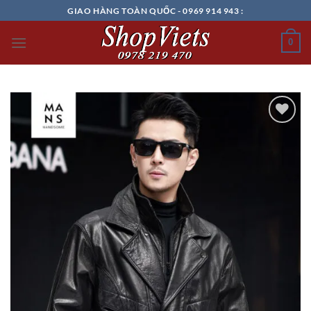
Chuyển
GIAO HÀNG TOÀN QUỐC - 0969 914 943 :
đến
nội
0
dung
Add to
wishlist