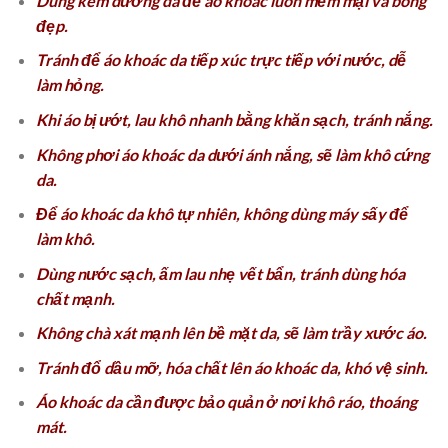
Dùng kem dưỡng da để áo khoác luôn mềm mại và bóng
đẹp.
Tránh để áo khoác da tiếp xúc trực tiếp với nước, dễ
làm hỏng.
Khi áo bị ướt, lau khô nhanh bằng khăn sạch, tránh nắng.
Không phơi áo khoác da dưới ánh nắng, sẽ làm khô cứng
da.
Để áo khoác da khô tự nhiên, không dùng máy sấy để
làm khô.
Dùng nước sạch, ấm lau nhẹ vết bẩn, tránh dùng hóa
chất mạnh.
Không chà xát mạnh lên bề mặt da, sẽ làm trầy xước áo.
Tránh đổ dầu mỡ, hóa chất lên áo khoác da, khó vệ sinh.
Áo khoác da cần được bảo quản ở nơi khô ráo, thoáng
mát.