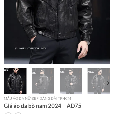
MẪU ÁO DA NỮ ĐẸP DÁNG DÀI TPHCM
Giá áo da bò nam 2024 – AD75