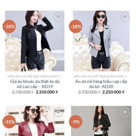
gốc
hiện
gốc
hiện
là:
tại
là:
tại
2.500.000 ₫.
là:
2.100.000 ₫.
là:
2.450.000 ₫.
1.750.
-18%
-18%
Add to
Add to
wishlist
wishlist
MẪU ÁO DA NỮ ĐẸP DÁNG DÀI TPHCM
MẪU ÁO DA NỮ ĐẸP DÁNG DÀI TPHCM
Giá áo khoác da thật áo da
Áo da nữ hàng hiệu cap cấp
nữ cao cấp – AD19
da bò -AD20
Giá
Giá
Giá
Giá
2.730.000
₫
2.250.000
₫
2.730.000
₫
2.250.000
₫
gốc
hiện
gốc
hiện
là:
tại
là:
tại
2.730.000 ₫.
là:
2.730.000 ₫.
là:
2.250.000 ₫.
2.250.
-31%
-9%
Add to
Add to