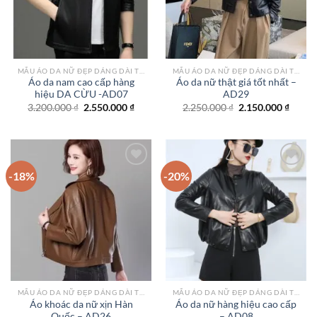
MẪU ÁO DA NỮ ĐẸP DÁNG DÀI TPHCM
MẪU ÁO DA NỮ ĐẸP DÁNG DÀI TPHCM
Áo da nam cao cấp hàng
Áo da nữ thật giá tốt nhất –
hiệu DA CỪU -AD07
AD29
Giá
Giá
Giá
Giá
3.200.000
₫
2.550.000
₫
2.250.000
₫
2.150.000
₫
gốc
hiện
gốc
hiện
là:
tại
là:
tại
3.200.000 ₫.
là:
2.250.000 ₫.
là:
2.550.000 ₫.
2.150.
-18%
-20%
Add to
Add to
wishlist
wishlist
MẪU ÁO DA NỮ ĐẸP DÁNG DÀI TPHCM
MẪU ÁO DA NỮ ĐẸP DÁNG DÀI TPHCM
Áo khoác da nữ xịn Hàn
Áo da nữ hàng hiệu cao cấp
Quốc – AD26
– AD08