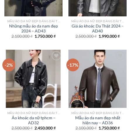
MẪU ÁO DA NỮ ĐẸP DÁNG DÀI TPHCM
MẪU ÁO DA NỮ ĐẸP DÁNG DÀI TPHCM
Những mẫu áo da nam đẹp
Giá áo khoác Da Thật 2024 –
2024 – AD43
AD40
Giá
Giá
Giá
Giá
2.100.000
₫
1.750.000
₫
2.500.000
₫
1.990.000
₫
gốc
hiện
gốc
hiện
là:
tại
là:
tại
2.100.000 ₫.
là:
2.500.000 ₫.
là:
1.750.000 ₫.
1.990.
-2%
-17%
Add to
Add to
wishlist
wishlist
MẪU ÁO DA NỮ ĐẸP DÁNG DÀI TPHCM
MẪU ÁO DA NỮ ĐẸP DÁNG DÀI TPHCM
Áo khoác da nữ tphcm –
Mẫu áo da nam đẹp nhất
AD32
hiện nay – AD36
Giá
Giá
Giá
Giá
2.500.000
₫
2.450.000
₫
2.100.000
₫
1.750.000
₫