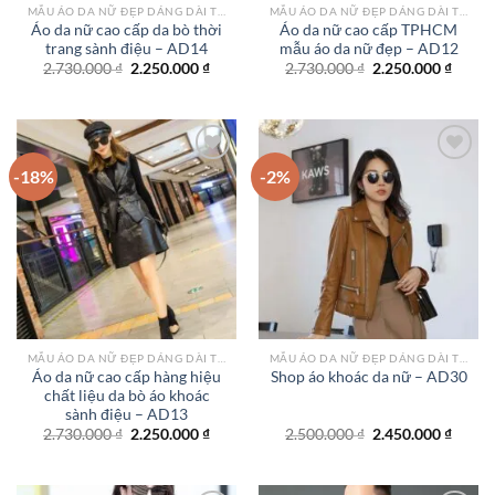
MẪU ÁO DA NỮ ĐẸP DÁNG DÀI TPHCM
MẪU ÁO DA NỮ ĐẸP DÁNG DÀI TPHCM
Áo da nữ cao cấp da bò thời
Áo da nữ cao cấp TPHCM
trang sành điệu – AD14
mẫu áo da nữ đẹp – AD12
Giá
Giá
Giá
Giá
2.730.000
₫
2.250.000
₫
2.730.000
₫
2.250.000
₫
gốc
hiện
gốc
hiện
là:
tại
là:
tại
2.730.000 ₫.
là:
2.730.000 ₫.
là:
2.250.000 ₫.
2.250.
-18%
-2%
Add to
Add to
wishlist
wishlist
MẪU ÁO DA NỮ ĐẸP DÁNG DÀI TPHCM
MẪU ÁO DA NỮ ĐẸP DÁNG DÀI TPHCM
Áo da nữ cao cấp hàng hiệu
Shop áo khoác da nữ – AD30
chất liệu da bò áo khoác
sành điệu – AD13
Giá
Giá
Giá
Giá
2.730.000
₫
2.250.000
₫
2.500.000
₫
2.450.000
₫
gốc
hiện
gốc
hiện
là:
tại
là:
tại
2.730.000 ₫.
là:
2.500.000 ₫.
là:
2.250.000 ₫.
2.450.