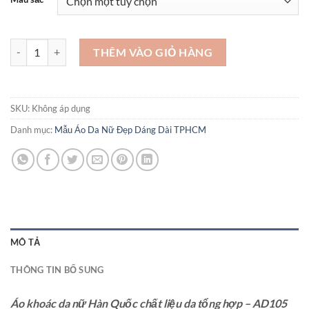
Áo khoác da nữ Hàn Quốc chất liệu da tổng hợp - AD105 số lượng
THÊM VÀO GIỎ HÀNG
SKU:
Không áp dụng
Danh mục:
Mẫu Áo Da Nữ Đẹp Dáng Dài TPHCM
MÔ TẢ
THÔNG TIN BỔ SUNG
Áo khoác da nữ Hàn Quốc chất liệu da tổng hợp – AD105