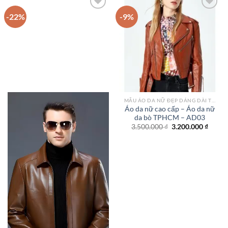
-22%
-9%
Add to
Add to
wishlist
wishlist
MẪU ÁO DA NỮ ĐẸP DÁNG DÀI TPHCM
Áo da nữ cao cấp – Áo da nữ
da bò TPHCM – AD03
Giá
Giá
3.500.000
₫
3.200.000
₫
gốc
hiện
là:
tại
3.500.000 ₫.
là:
3.200.