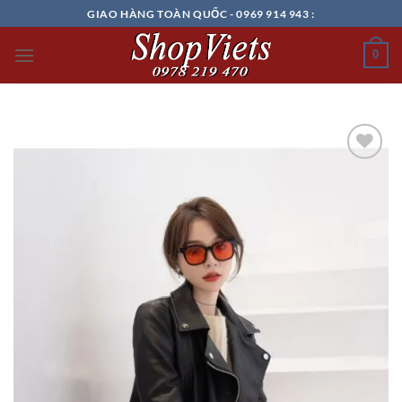
Chuyển
GIAO HÀNG TOÀN QUỐC - 0969 914 943 :
đến
nội
0
dung
Add to
wishlist