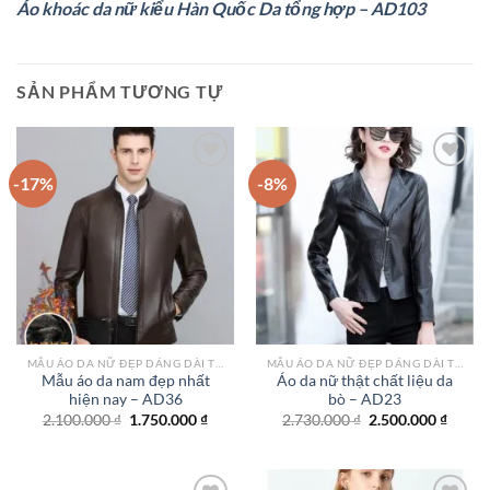
Áo khoác da nữ kiểu Hàn Quốc Da tổng hợp – AD103
SẢN PHẨM TƯƠNG TỰ
-17%
-8%
Add to
Add to
wishlist
wishlist
MẪU ÁO DA NỮ ĐẸP DÁNG DÀI TPHCM
MẪU ÁO DA NỮ ĐẸP DÁNG DÀI TPHCM
Mẫu áo da nam đẹp nhất
Áo da nữ thật chất liệu da
hiện nay – AD36
bò – AD23
Giá
Giá
Giá
Giá
2.100.000
₫
1.750.000
₫
2.730.000
₫
2.500.000
₫
gốc
hiện
gốc
hiện
là:
tại
là:
tại
2.100.000 ₫.
là:
2.730.000 ₫.
là:
1.750.000 ₫.
2.500.