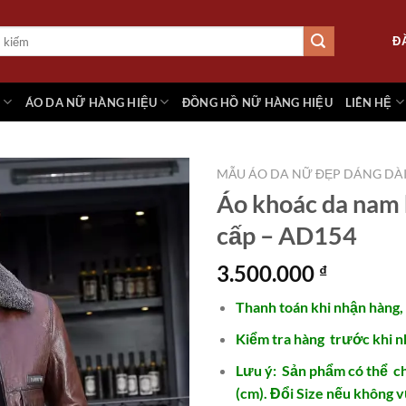
Đ
M
ÁO DA NỮ HÀNG HIỆU
ĐỒNG HỒ NỮ HÀNG HIỆU
LIÊN HỆ
MẪU ÁO DA NỮ ĐẸP DÁNG DÀ
Áo khoác da nam 
cấp – AD154
Add to
wishlist
3.500.000
₫
Thanh
toán khi nhận hàng
,
Kiểm tra hàng
trước khi n
Lưu ý: Sản phẩm có thể ch
(cm). Đổi Size nếu không 