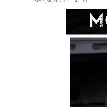
Size: S, ML, XL, 2XL, 3XL, 4XL, 5XL