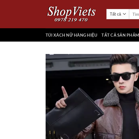
Chuyển
đến
Tìm
kiếm:
nội
dung
TÚI XÁCH NỮ HÀNG HIỆU
TẤT CẢ SẢN PHẨ