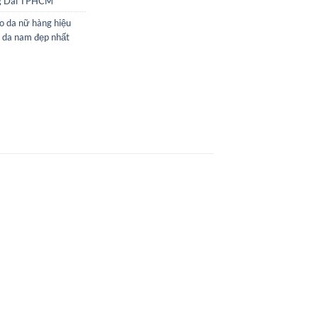
g Dài TPHCM
o da nữ hàng hiệu
 da nam đẹp nhất