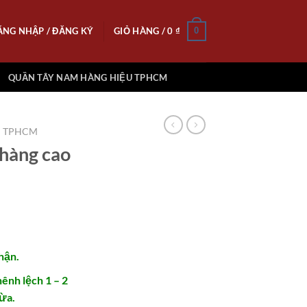
ĂNG NHẬP / ĐĂNG KÝ
GIỎ HÀNG /
0
₫
0
QUẦN TÂY NAM HÀNG HIỆU TPHCM
I TPHCM
hàng cao
hận.
ênh lệch 1 – 2
vừa.