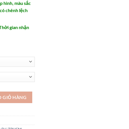
ụp hình, màu sắc
 có chênh lệch
Thời gian nhận
 AD154 số lượng
O GIỎ HÀNG