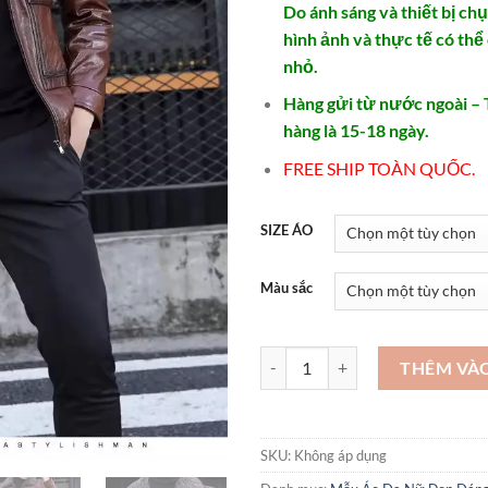
Do ánh sáng và thiết bị ch
hình ảnh và thực tế có thể
nhỏ.
Hàng gửi từ nước ngoài – 
hàng là 15-18 ngày.
FREE SHIP TOÀN QUỐC.
SIZE ÁO
Màu sắc
Áo khoác da nam hàng cao cấp -
THÊM VÀ
SKU:
Không áp dụng