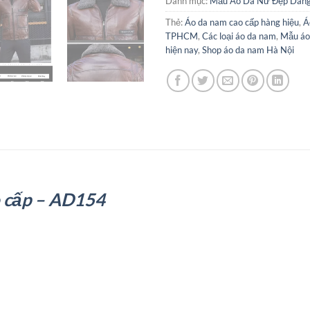
Danh mục:
Mẫu Áo Da Nữ Đẹp Dán
Thẻ:
Áo da nam cao cấp hàng hiệu
,
Á
TPHCM
,
Các loại áo da nam
,
Mẫu áo
hiện nay
,
Shop áo da nam Hà Nội
o cấp – AD154