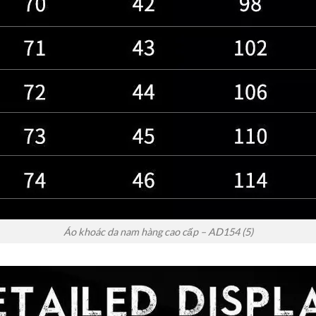
Áo khoác da nam hàng cao cấp – AD154 (5)