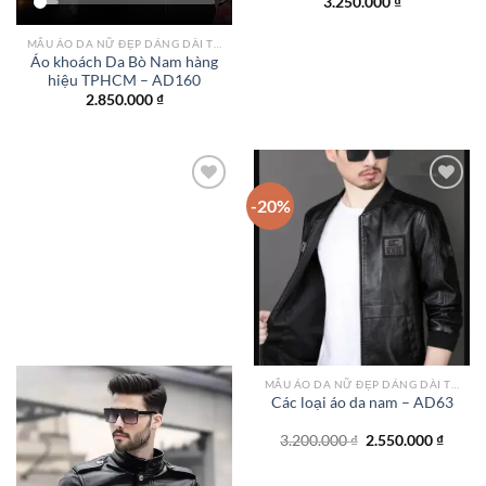
3.250.000
₫
MẪU ÁO DA NỮ ĐẸP DÁNG DÀI TPHCM
Áo khoách Da Bò Nam hàng
hiệu TPHCM – AD160
2.850.000
₫
-20%
Add to
Add to
wishlist
wishlist
MẪU ÁO DA NỮ ĐẸP DÁNG DÀI TPHCM
Các loại áo da nam – AD63
Giá
Giá
3.200.000
₫
2.550.000
₫
gốc
hiện
là:
tại
3.200.000 ₫.
là: