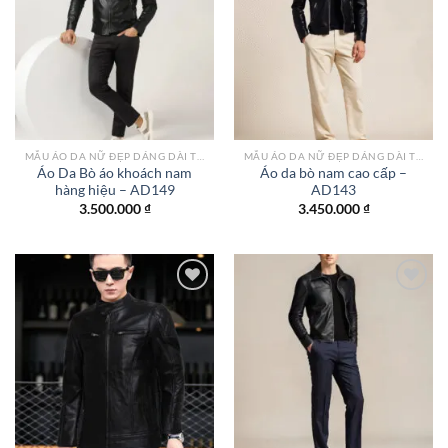
Add to
Add to
wishlist
wishlist
MẪU ÁO DA NỮ ĐẸP DÁNG DÀI TPHCM
MẪU ÁO DA NỮ ĐẸP DÁNG DÀI TPHCM
Áo Da Bò áo khoách nam
Áo da bò nam cao cấp –
hàng hiệu – AD149
AD143
3.500.000
₫
3.450.000
₫
Add to
Add to
wishlist
wishlist