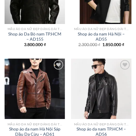
MẪU ÁO DA NỮ ĐẸP DÁNG DÀI TPHCM
MẪU ÁO DA NỮ ĐẸP DÁNG DÀI TPHCM
Shop áo Da Bò nam TP.HCM
Shop áo da nam Hà Nội –
– AD155
AD55
Giá
Giá
3.800.000
₫
2.300.000
₫
1.850.000
₫
gốc
hiện
là:
tại
2.300.000 ₫.
là:
1.850.
Add to
Add to
wishlist
wishlist
MẪU ÁO DA NỮ ĐẸP DÁNG DÀI TPHCM
MẪU ÁO DA NỮ ĐẸP DÁNG DÀI TPHCM
Shop áo da nam Hà Nội Sáp
Shop áo da nam TP.HCM –
Dầu Da Cừu – AD61
AD56