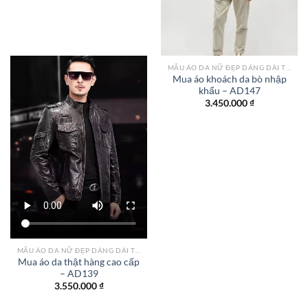
MẪU ÁO DA NỮ ĐẸP DÁNG DÀI TPHCM
Mua áo khoách da bò nhập
khẩu – AD147
3.450.000
₫
MẪU ÁO DA NỮ ĐẸP DÁNG DÀI TPHCM
Mua áo da thật hàng cao cấp
– AD139
3.550.000
₫