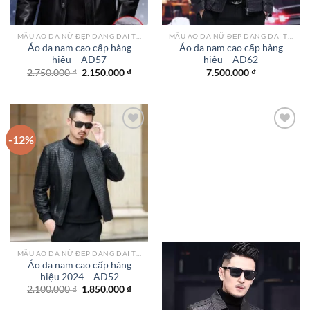
MẪU ÁO DA NỮ ĐẸP DÁNG DÀI TPHCM
MẪU ÁO DA NỮ ĐẸP DÁNG DÀI TPHCM
Áo da nam cao cấp hàng
Áo da nam cao cấp hàng
hiệu – AD57
hiệu – AD62
Giá
Giá
2.750.000
₫
2.150.000
₫
7.500.000
₫
gốc
hiện
là:
tại
2.750.000 ₫.
là:
2.150.000 ₫.
-12%
Add to
Add to
wishlist
wishlist
MẪU ÁO DA NỮ ĐẸP DÁNG DÀI TPHCM
Áo da nam cao cấp hàng
hiệu 2024 – AD52
Giá
Giá
2.100.000
₫
1.850.000
₫
gốc
hiện
là:
tại