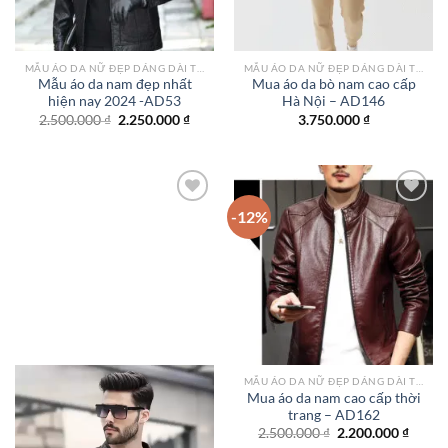
MẪU ÁO DA NỮ ĐẸP DÁNG DÀI TPHCM
MẪU ÁO DA NỮ ĐẸP DÁNG DÀI TPHCM
Mẫu áo da nam đẹp nhất
Mua áo da bò nam cao cấp
hiện nay 2024 -AD53
Hà Nội – AD146
Giá
Giá
2.500.000
₫
2.250.000
₫
3.750.000
₫
gốc
hiện
là:
tại
2.500.000 ₫.
là:
2.250.000 ₫.
-12%
Add to
Add to
wishlist
wishlist
MẪU ÁO DA NỮ ĐẸP DÁNG DÀI TPHCM
Mua áo da nam cao cấp thời
trang – AD162
Giá
Giá
2.500.000
₫
2.200.000
₫
gốc
hiện