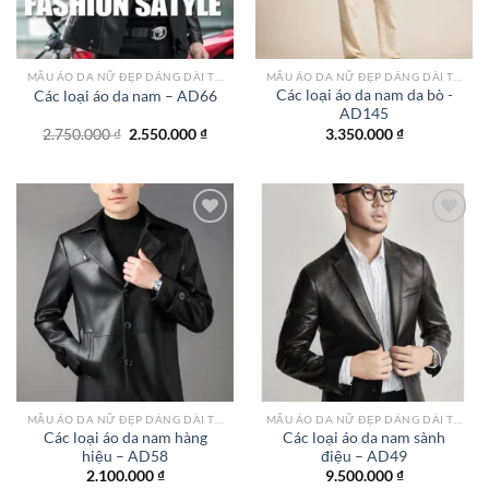
MẪU ÁO DA NỮ ĐẸP DÁNG DÀI TPHCM
MẪU ÁO DA NỮ ĐẸP DÁNG DÀI TPHCM
Các loại áo da nam da bò -
Các loại áo da nam – AD66
AD145
Giá
Giá
2.750.000
₫
2.550.000
₫
3.350.000
₫
gốc
hiện
là:
tại
2.750.000 ₫.
là:
2.550.000 ₫.
Add to
Add to
wishlist
wishlist
MẪU ÁO DA NỮ ĐẸP DÁNG DÀI TPHCM
MẪU ÁO DA NỮ ĐẸP DÁNG DÀI TPHCM
Các loại áo da nam hàng
Các loại áo da nam sành
hiệu – AD58
điệu – AD49
2.100.000
₫
9.500.000
₫