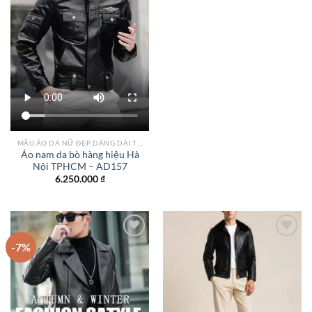
2.550.
MẪU ÁO DA NỮ ĐẸP DÁNG DÀI TPHCM
Áo nam da bò hàng hiệu Hà
Nội TPHCM – AD157
6.250.000
₫
-7%
Add to
Add to
wishlist
wishlist