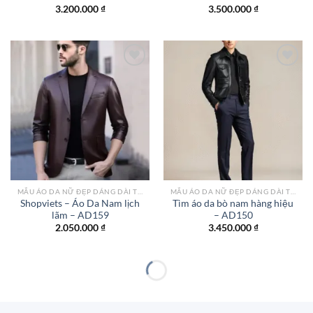
3.200.000
₫
3.500.000
₫
Add to
Add to
wishlist
wishlist
MẪU ÁO DA NỮ ĐẸP DÁNG DÀI TPHCM
MẪU ÁO DA NỮ ĐẸP DÁNG DÀI TPHCM
Shopviets – Áo Da Nam lịch
Tìm áo da bò nam hàng hiệu
lãm – AD159
– AD150
2.050.000
₫
3.450.000
₫