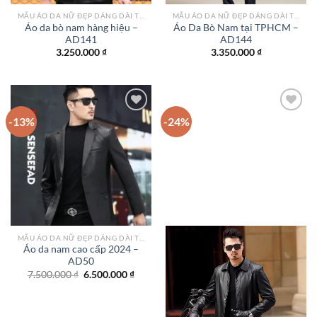
MẪU ÁO DA NỮ ĐẸP DÁNG DÀI TPHCM
MẪU ÁO DA NỮ ĐẸP DÁNG DÀI TPHCM
Áo da bò nam hàng hiệu –
Áo Da Bò Nam tại TPHCM –
AD141
AD144
3.250.000
₫
3.350.000
₫
-13%
-24%
Add to
Add to
wishlist
wishlist
MẪU ÁO DA NỮ ĐẸP DÁNG DÀI TPHCM
Áo da nam cao cấp 2024 –
AD50
Giá
Giá
7.500.000
₫
6.500.000
₫
gốc
hiện
là:
tại
7.500.000 ₫.
là:
6.500.000 ₫.