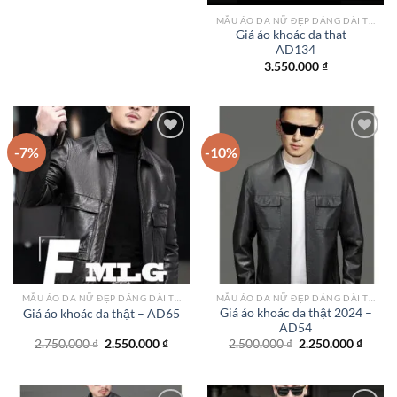
MẪU ÁO DA NỮ ĐẸP DÁNG DÀI TPHCM
Giá áo khoác da that –
AD134
3.550.000
₫
-7%
-10%
Add to
Add to
wishlist
wishlist
MẪU ÁO DA NỮ ĐẸP DÁNG DÀI TPHCM
MẪU ÁO DA NỮ ĐẸP DÁNG DÀI TPHCM
Giá áo khoác da thật 2024 –
Giá áo khoác da thật – AD65
AD54
Giá
Giá
Giá
Giá
2.750.000
₫
2.550.000
₫
2.500.000
₫
2.250.000
₫
gốc
hiện
gốc
hiện
là:
tại
là:
tại
2.750.000 ₫.
là:
2.500.000 ₫.
là:
2.550.000 ₫.
2.250.