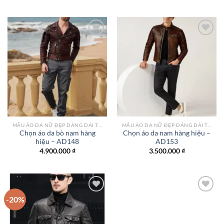
Add to
Add to
wishlist
wishlist
MẪU ÁO DA NỮ ĐẸP DÁNG DÀI TPHCM
MẪU ÁO DA NỮ ĐẸP DÁNG DÀI TPHCM
Chọn áo da bò nam hàng
Chọn áo da nam hàng hiệu –
hiệu – AD148
AD153
4.900.000
₫
3.500.000
₫
-20%
Add to
Add to
wishlist
wishlist