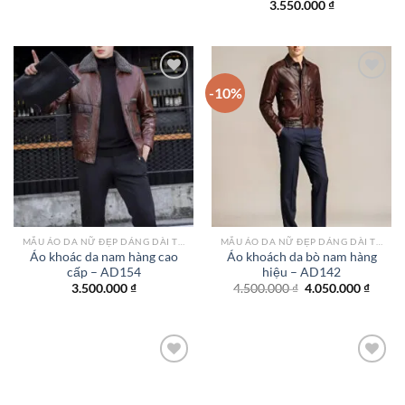
3.550.000
₫
-10%
Add to
Add to
wishlist
wishlist
MẪU ÁO DA NỮ ĐẸP DÁNG DÀI TPHCM
MẪU ÁO DA NỮ ĐẸP DÁNG DÀI TPHCM
Áo khoác da nam hàng cao
Áo khoách da bò nam hàng
cấp – AD154
hiệu – AD142
Giá
Giá
3.500.000
₫
4.500.000
₫
4.050.000
₫
gốc
hiện
là:
tại
4.500.000 ₫.
là:
4.050.