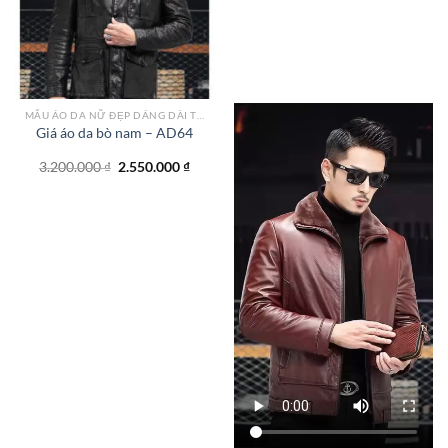
MẪU ÁO DA NỮ ĐẸP DÁNG DÀI TPHCM
Giá áo da bò nam – AD64
Giá
Giá
3.200.000
₫
2.550.000
₫
gốc
hiện
là:
tại
3.200.000 ₫.
là:
2.550.000 ₫.