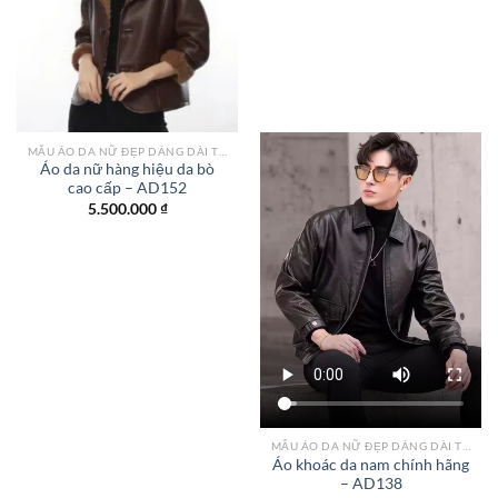
Add to
Add to
wishlist
wishlist
MẪU ÁO DA NỮ ĐẸP DÁNG DÀI TPHCM
Áo da nữ hàng hiệu da bò
cao cấp – AD152
5.500.000
₫
MẪU ÁO DA NỮ ĐẸP DÁNG DÀI TPHCM
Áo khoác da nam chính hãng
– AD138