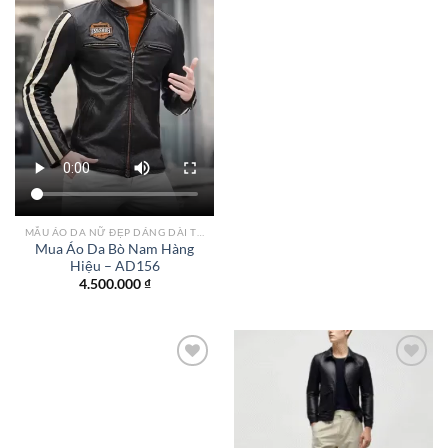
là:
tại
2.500.000 ₫.
là:
2.200.
MẪU ÁO DA NỮ ĐẸP DÁNG DÀI TPHCM
Mua Áo Da Bò Nam Hàng
Hiệu – AD156
4.500.000
₫
Add to
Add to
wishlist
wishlist