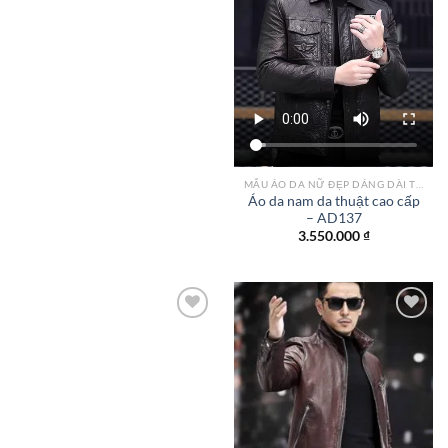
2.100.000 ₫.
là:
1.850.000 ₫.
MẪU ÁO DA NỮ ĐẸP DÁNG DÀI TPHCM
Áo da nam da thuật cao cấp
– AD137
3.550.000
₫
Add to
Add to
wishlist
wishlist