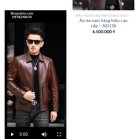
MẪU ÁO DA NỮ ĐẸP DÁNG DÀI TPHCM
Áo da nam hàng hiệu cao
cấp – AD136
6.500.000
₫