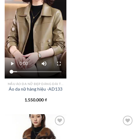
MẪU ÁO DA NỮ ĐẸP DÁNG DÀI TPHCM
Áo da nữ hàng hiệu -AD133
1.550.000
₫