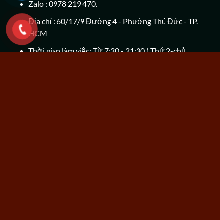
Zalo : 0978 219 470.
Địa chỉ : 60/17/9 Đường 4 - Phường Thủ Đức - TP.
HCM
Thời gian làm việc: Từ 7:30 - 21:30 ( Thứ 2-chủ
nhật)
DANH MỤC SẢN PHẨM
Giày nam nữ hàng hiệu.
Túi xách thời trang.
Quần áo thời trang.
Áo da hàng hiệu.
Mỹ phẩm làm đẹp.