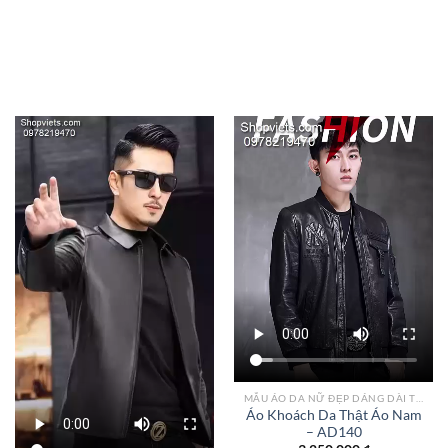
Add to
Add to
wishlist
wishlist
MẪU ÁO DA NỮ ĐẸP DÁNG DÀI TPHCM
Áo Khoách Da Thật Áo Nam
– AD140