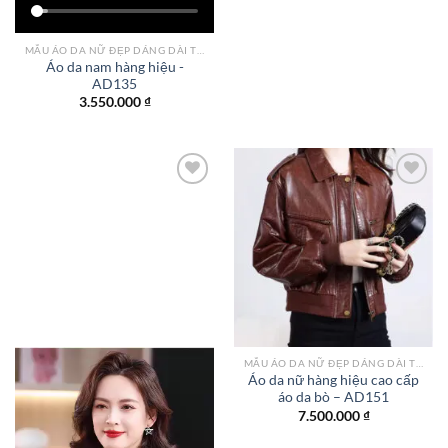
MẪU ÁO DA NỮ ĐẸP DÁNG DÀI TPHCM
Áo da nam hàng hiệu -
AD135
3.550.000
₫
Add to
Add to
wishlist
wishlist
MẪU ÁO DA NỮ ĐẸP DÁNG DÀI TPHCM
Áo da nữ hàng hiệu cao cấp
áo da bò – AD151
7.500.000
₫