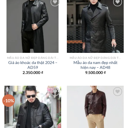
Add to
Add to
wishlist
wishlist
MẪU ÁO DA NỮ ĐẸP DÁNG DÀI TPHCM
MẪU ÁO DA NỮ ĐẸP DÁNG DÀI TPHCM
Giá áo khoác da thật 2024 –
Mẫu áo da nam đẹp nhất
AD59
hiện nay – AD48
2.350.000
₫
9.500.000
₫
-10%
Add to
Add to
wishlist
wishlist