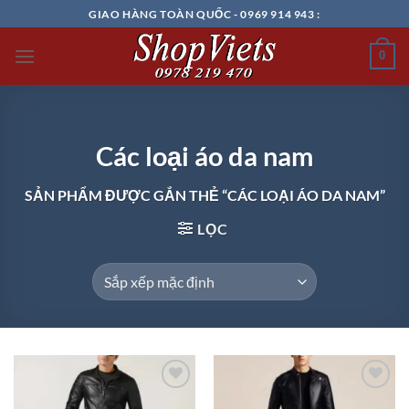
Chuyển
GIAO HÀNG TOÀN QUỐC - 0969 914 943 :
đến
nội
0
dung
Các loại áo da nam
SẢN PHẨM ĐƯỢC GẮN THẺ “CÁC LOẠI ÁO DA NAM”
LỌC