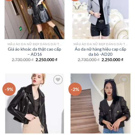
Add to
Add to
wishlist
wishlist
MẪU ÁO DA NỮ ĐẸP DÁNG DÀI TPHCM
MẪU ÁO DA NỮ ĐẸP DÁNG DÀI TPHCM
Giá áo khoác da thật cao cấp
Áo da nữ hàng hiệu cap cấp
– AD16
da bò -AD20
Giá
Giá
Giá
Giá
2.730.000
₫
2.250.000
₫
2.730.000
₫
2.250.000
₫
gốc
hiện
gốc
hiện
là:
tại
là:
tại
2.730.000 ₫.
là:
2.730.000 ₫.
là:
2.250.000 ₫.
2.250.
-9%
-2%
Add to
Add to
wishlist
wishlist