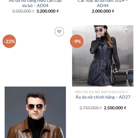
Áo da nữ hàng hiệu cao cấp
Các loại áo da nam 2024 –
da bò – AD04
AD44
Giá
Giá
3.500.000
₫
3.200.000
₫
2.000.000
₫
gốc
hiện
là:
tại
3.500.000 ₫.
là:
3.200.000 ₫.
-22%
-9%
Add to
Add to
wishlist
wishlist
MẪU ÁO DA NỮ ĐẸP DÁNG DÀI TPHCM
Áo da nữ chính hãng – AD27
Giá
Giá
2.750.000
₫
2.500.000
₫
gốc
hiện
là:
tại
2.750.000 ₫.
là:
2.500.