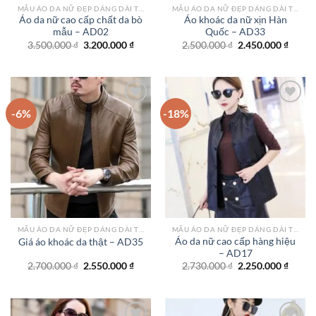
MẪU ÁO DA NỮ ĐẸP DÁNG DÀI TPHCM
MẪU ÁO DA NỮ ĐẸP DÁNG DÀI TPHCM
Áo da nữ cao cấp chất da bò
Áo khoác da nữ xịn Hàn
mẫu – AD02
Quốc – AD33
Giá
Giá
Giá
Giá
3.500.000
₫
3.200.000
₫
2.500.000
₫
2.450.000
₫
gốc
hiện
gốc
hiện
là:
tại
là:
tại
3.500.000 ₫.
là:
2.500.000 ₫.
là:
3.200.000 ₫.
2.450.
-6%
-18%
Add to
Add to
wishlist
wishlist
MẪU ÁO DA NỮ ĐẸP DÁNG DÀI TPHCM
MẪU ÁO DA NỮ ĐẸP DÁNG DÀI TPHCM
Áo da nữ cao cấp hàng hiệu
Giá áo khoác da thật – AD35
– AD17
Giá
Giá
Giá
Giá
2.700.000
₫
2.550.000
₫
2.730.000
₫
2.250.000
₫
gốc
hiện
gốc
hiện
là:
tại
là:
tại
2.700.000 ₫.
là:
2.730.000 ₫.
là:
2.550.000 ₫.
2.250.