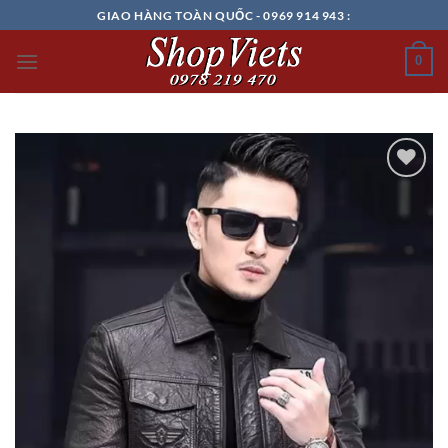
Chuyển
GIAO HÀNG TOÀN QUỐC - 0969 914 943 :
đến
nội
0
dung
Add to
wishlist