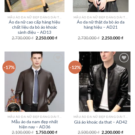
MẪU ÁO DA NỮ ĐẸP DÁNG DÀI TPHCM
MẪU ÁO DA NỮ ĐẸP DÁNG DÀI TPHCM
Áo da nữ cao cấp hàng hiệu
Áo da nữ thật da bò áo da
chất liệu da bò áo khoác
hàng hiệu – AD21
sành điệu – AD13
Giá
Giá
Giá
Giá
2.730.000
₫
2.250.000
₫
2.730.000
₫
2.250.000
₫
gốc
hiện
gốc
hiện
là:
tại
là:
tại
2.730.000 ₫.
là:
2.730.000 ₫.
là:
2.250.000 ₫.
2.250.
-17%
-12%
Add to
Add to
wishlist
wishlist
MẪU ÁO DA NỮ ĐẸP DÁNG DÀI TPHCM
MẪU ÁO DA NỮ ĐẸP DÁNG DÀI TPHCM
Mẫu áo da nam đẹp nhất
Giá áo khoác da that – AD42
hiện nay – AD36
Giá
Giá
Giá
Giá
2.100.000
₫
1.750.000
₫
2.500.000
₫
2.200.000
₫