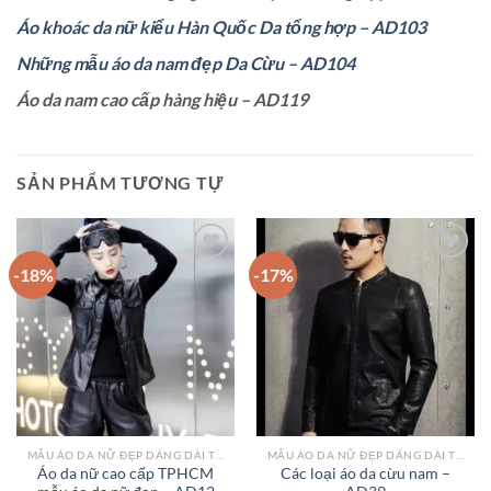
Áo khoác da nữ kiểu Hàn Quốc Da tổng hợp – AD103
Những mẫu áo da nam đẹp Da Cừu – AD104
Áo da nam cao cấp hàng hiệu – AD119
SẢN PHẨM TƯƠNG TỰ
-18%
-17%
Add to
Add to
wishlist
wishlist
MẪU ÁO DA NỮ ĐẸP DÁNG DÀI TPHCM
MẪU ÁO DA NỮ ĐẸP DÁNG DÀI TPHCM
Áo da nữ cao cấp TPHCM
Các loại áo da cừu nam –