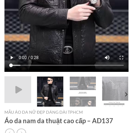
MẪU ÁO DA NỮ ĐẸP DÁNG DÀI TPHCM
Áo da nam da thuật cao cấp – AD137