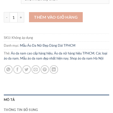
Áo da nam da thuật cao cấp - AD137 số lượng
THÊM VÀO GIỎ HÀNG
SKU:
Không áp dụng
Danh mục:
Mẫu Áo Da Nữ Đẹp Dáng Dài TPHCM
Thẻ:
Áo da nam cao cấp hàng hiệu
,
Áo da nữ hàng hiệu TPHCM
,
Các loại
áo da nam
,
Mẫu áo da nam đẹp nhất hiện nay
,
Shop áo da nam Hà Nội
MÔ TẢ
THÔNG TIN BỔ SUNG