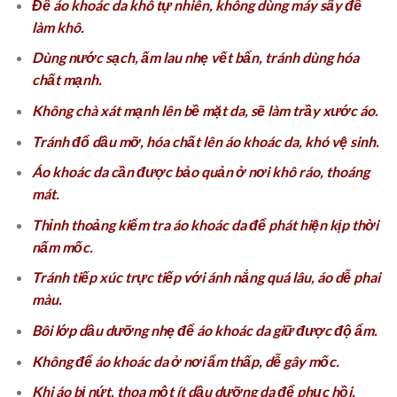
Để áo khoác da khô tự nhiên, không dùng máy sấy để
làm khô.
Dùng nước sạch, ấm lau nhẹ vết bẩn, tránh dùng hóa
chất mạnh.
Không chà xát mạnh lên bề mặt da, sẽ làm trầy xước áo.
Tránh đổ dầu mỡ, hóa chất lên áo khoác da, khó vệ sinh.
Áo khoác da cần được bảo quản ở nơi khô ráo, thoáng
mát.
Thỉnh thoảng kiểm tra áo khoác da để phát hiện kịp thời
nấm mốc.
Tránh tiếp xúc trực tiếp với ánh nắng quá lâu, áo dễ phai
màu.
Bôi lớp dầu dưỡng nhẹ để áo khoác da giữ được độ ẩm.
Không để áo khoác da ở nơi ẩm thấp, dễ gây mốc.
Khi áo bị nứt, thoa một ít dầu dưỡng da để phục hồi.