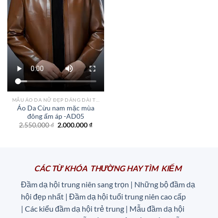
MẪU ÁO DA NỮ ĐẸP DÁNG DÀI TPHCM
Áo Da Cừu nam mặc mùa
đông ấm áp -AD05
Giá
Giá
2.550.000
₫
2.000.000
₫
gốc
hiện
là:
tại
2.550.000 ₫.
là:
2.000.000 ₫.
CÁC TỪ KHÓA THƯỜNG HAY TÌM KIẾM
Đầm dạ hội trung niên sang trọn | Những bộ đầm dạ
hội đẹp nhất | Đầm dạ hội tuổi trung niên cao cấp
|
Các kiểu đầm dạ hội trẻ trung | Mẫu đầm dạ hội