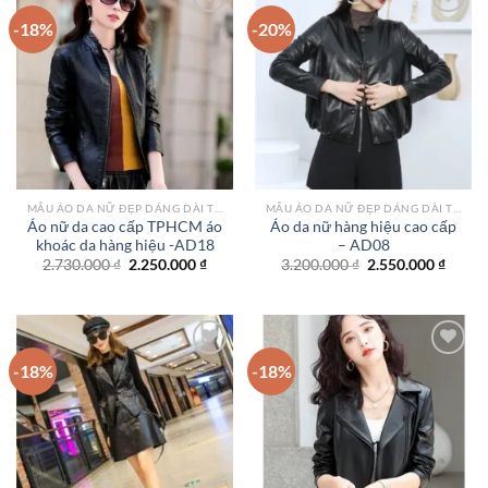
-18%
-20%
Add to
Add to
wishlist
wishlist
MẪU ÁO DA NỮ ĐẸP DÁNG DÀI TPHCM
MẪU ÁO DA NỮ ĐẸP DÁNG DÀI TPHCM
Áo nữ da cao cấp TPHCM áo
Áo da nữ hàng hiệu cao cấp
khoác da hàng hiệu -AD18
– AD08
Giá
Giá
Giá
Giá
2.730.000
₫
2.250.000
₫
3.200.000
₫
2.550.000
₫
gốc
hiện
gốc
hiện
là:
tại
là:
tại
2.730.000 ₫.
là:
3.200.000 ₫.
là:
2.250.000 ₫.
2.550.
-18%
-18%
Add to
Add to
wishlist
wishlist