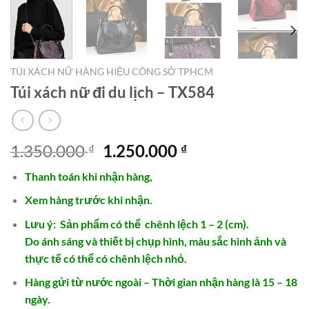
TÚI XÁCH NỮ HÀNG HIỆU CÔNG SỞ TPHCM
Túi xách nữ đi du lịch – TX584
Giá
Giá
1.350.000
1.250.000
₫
₫
gốc
hiện
Thanh toán khi nhận hàng,
là:
tại
1.350.000 ₫.
là:
Xem hàng trước khi nhận.
1.250.000 ₫.
Lưu ý: Sản phẩm có thể chênh lệch 1 – 2 (cm).
Do ánh sáng và thiết bị chụp hình, màu sắc hình ảnh và
thực tế có thể có chênh lệch nhỏ.
Hàng gửi từ nước ngoài – Thời gian nhận hàng là 15 – 18
ngày.