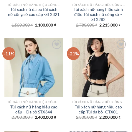
TÚI XÁCH NỮ HÀNG HIỆU CÔNG SỞ TPHCM
TÚI XÁCH NỮ HÀNG HIỆU CÔNG SỞ TPHCM
Túi xách nữ da bò túi xách
Túi xách nữ hàng hiệu sành
nữ công sở cao cấp -STX321
điệu Túi xách nữ công sở –
STX282
Giá
Giá
Giá
Giá
1.550.000
₫
1.100.000
₫
2.780.000
₫
2.215.000
₫
gốc
hiện
gốc
hiện
là:
tại
là:
tại
1.550.000 ₫.
là:
2.780.000 ₫.
là:
1.100.000 ₫.
2.215.
-11%
-21%
Add to
Add to
wishlist
wishlist
TÚI XÁCH NỮ HÀNG HIỆU CÔNG SỞ TPHCM
TÚI XÁCH NỮ HÀNG HIỆU CÔNG SỞ TPHCM
Túi xách nữ hàng hiệu cao
Túi xách nữ hàng hiệu cao
cấp – Da bò STX344
cấp Túi da bò -CTX01
Giá
Giá
Giá
Giá
2.700.000
₫
2.400.000
₫
2.800.000
₫
2.200.000
₫
gốc
hiện
gốc
hiện
là:
tại
là:
tại
2.700.000 ₫.
là:
2.800.000 ₫.
là: