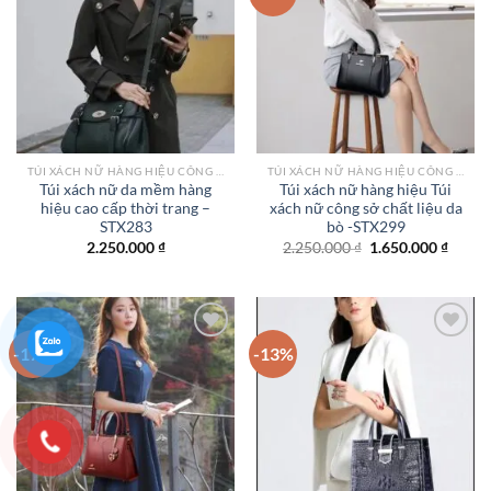
Add to
Add to
wishlist
wishlist
TÚI XÁCH NỮ HÀNG HIỆU CÔNG SỞ TPHCM
TÚI XÁCH NỮ HÀNG HIỆU CÔNG SỞ TPHCM
Túi xách nữ da mềm hàng
Túi xách nữ hàng hiệu Túi
hiệu cao cấp thời trang –
xách nữ công sở chất liệu da
STX283
bò -STX299
Giá
Giá
2.250.000
₫
2.250.000
₫
1.650.000
₫
gốc
hiện
là:
tại
2.250.000 ₫.
là:
1.650.
-17%
-13%
Add to
Add to
wishlist
wishlist