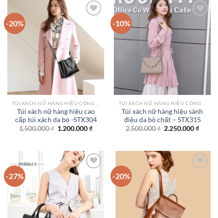
2.400.000 ₫.
2.200.
-20%
-10%
Add to
Add to
wishlist
wishlist
TÚI XÁCH NỮ HÀNG HIỆU CÔNG SỞ TPHCM
TÚI XÁCH NỮ HÀNG HIỆU CÔNG SỞ TPHCM
Túi xách nữ hàng hiệu cao
Túi xách nữ hàng hiệu sành
cấp túi xách da bò -STX304
điệu da bò chất – STX315
Giá
Giá
Giá
Giá
1.500.000
₫
1.200.000
₫
2.500.000
₫
2.250.000
₫
gốc
hiện
gốc
hiện
là:
tại
là:
tại
1.500.000 ₫.
là:
2.500.000 ₫.
là:
1.200.000 ₫.
2.250.
-27%
-20%
Add to
Add to
wishlist
wishlist