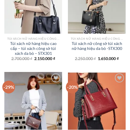
Add to
Add to
wishlist
wishlist
TÚI XÁCH NỮ HÀNG HIỆU CÔNG SỞ TPHCM
TÚI XÁCH NỮ HÀNG HIỆU CÔNG SỞ TPHCM
Túi xách nữ hàng hiệu cao
Túi xách nữ công sở túi xách
cấp – túi xách công sở túi
nữ hàng hiệu da bò -STX300
xách da bò – STX301
Giá
Giá
Giá
Giá
2.700.000
₫
2.150.000
₫
2.250.000
₫
1.650.000
₫
gốc
hiện
gốc
hiện
là:
tại
là:
tại
2.700.000 ₫.
là:
2.250.000 ₫.
là:
2.150.000 ₫.
1.650.
-29%
-20%
Add to
Add to
wishlist
wishlist