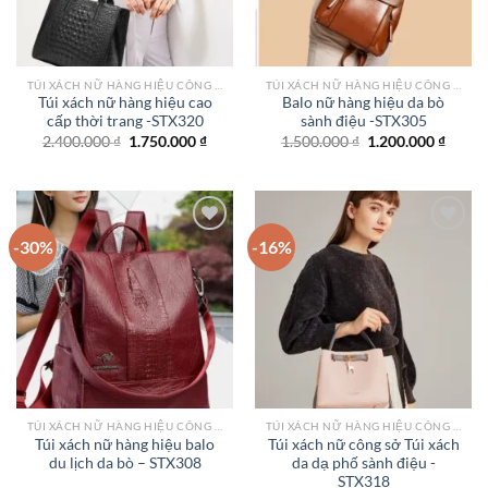
TÚI XÁCH NỮ HÀNG HIỆU CÔNG SỞ TPHCM
TÚI XÁCH NỮ HÀNG HIỆU CÔNG SỞ TPHCM
Túi xách nữ hàng hiệu cao
Balo nữ hàng hiệu da bò
cấp thời trang -STX320
sành điệu -STX305
Giá
Giá
Giá
Giá
2.400.000
₫
1.750.000
₫
1.500.000
₫
1.200.000
₫
gốc
hiện
gốc
hiện
là:
tại
là:
tại
2.400.000 ₫.
là:
1.500.000 ₫.
là:
1.750.000 ₫.
1.200.
-30%
-16%
Add to
Add to
wishlist
wishlist
TÚI XÁCH NỮ HÀNG HIỆU CÔNG SỞ TPHCM
TÚI XÁCH NỮ HÀNG HIỆU CÔNG SỞ TPHCM
Túi xách nữ hàng hiệu balo
Túi xách nữ công sở Túi xách
du lịch da bò – STX308
da dạ phố sành điệu -
STX318