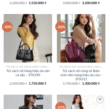
Giá
Giá
Giá
Giá
2.200.000
₫
1.550.000
₫
3.800.000
₫
3.200.000
₫
gốc
hiện
gốc
hiện
là:
tại
là:
tại
2.200.000 ₫.
là:
3.800.000 ₫.
là:
1.550.000 ₫.
3.200.
-30%
-26%
Add to
Add to
wishlist
wishlist
TÚI XÁCH NỮ HÀNG HIỆU CÔNG SỞ TPHCM
TÚI XÁCH NỮ HÀNG HIỆU CÔNG SỞ TPHCM
Túi xách nữ hàng hiệu da vân
Túi xách nữ công sở Balo
cá sấu – STX290
sinh viên hàng hiệu da cừu -
STX311
Giá
Giá
Giá
Giá
2.500.000
₫
1.750.000
₫
1.750.000
₫
1.300.000
₫
gốc
hiện
gốc
hiện
là:
tại
là:
tại
2.500.000 ₫.
là:
1.750.000 ₫.
là:
1.750.000 ₫.
1.300.
-27%