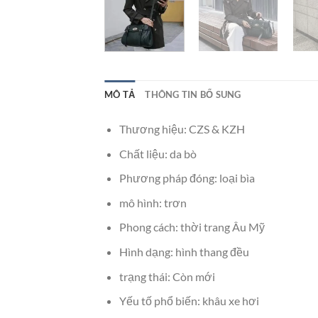
MÔ TẢ
THÔNG TIN BỔ SUNG
Thương hiệu: CZS & KZH
Chất liệu: da bò
Phương pháp đóng: loại bìa
mô hình: trơn
Phong cách: thời trang Âu Mỹ
Hình dạng: hình thang đều
trạng thái: Còn mới
Yếu tố phổ biến: khâu xe hơi