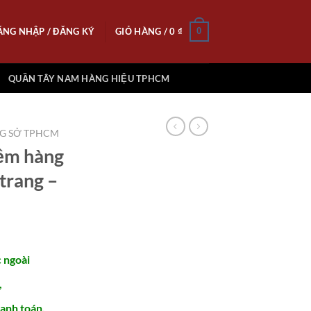
ĂNG NHẬP / ĐĂNG KÝ
GIỎ HÀNG /
0
₫
0
QUẦN TÂY NAM HÀNG HIỆU TPHCM
NG SỞ TPHCM
mềm hàng
 trang –
 ngoài
,
anh toán.