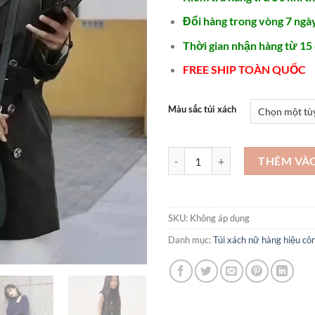
Đổi hàng trong vòng 7 ngày
Thời gian nhận hàng từ 15
FREE SHIP TOÀN QUỐC
Màu sắc túi xách
Túi xách nữ da mềm hàng hiệu ca
THÊM VÀ
SKU:
Không áp dụng
Danh mục:
Túi xách nữ hàng hiệu 