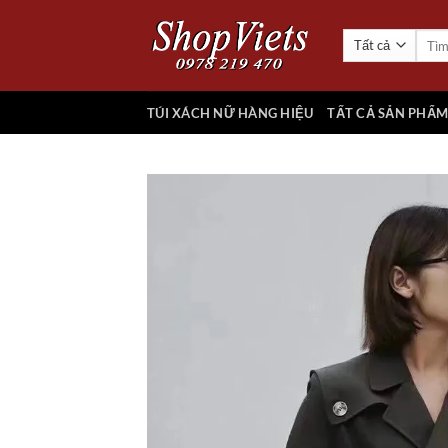
Chuyển
đến
Tìm
kiếm:
nội
dung
TÚI XÁCH NỮ HÀNG HIỆU
TẤT CẢ SẢN PHẨ