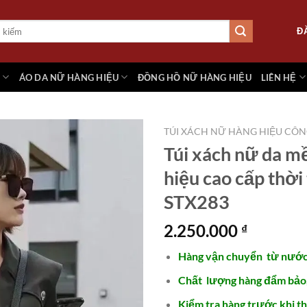
Đ
M
ÁO DA NỮ HÀNG HIỆU
ĐỒNG HỒ NỮ HÀNG HIỆU
LIÊN HỆ
TÚI XÁCH NỮ HÀNG HIỆU CÔ
Túi xách nữ da 
hiệu cao cấp thời
Add to
STX283
wishlist
2.250.000
₫
Hàng vận chuyển từ nước
Chất lượng hàng đẩm bảo
Kiểm tra hàng trước khi th