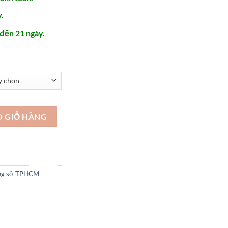
.
 đến 21 ngày.
o cấp thời trang - STX283 số lượng
O GIỎ HÀNG
công sở TPHCM