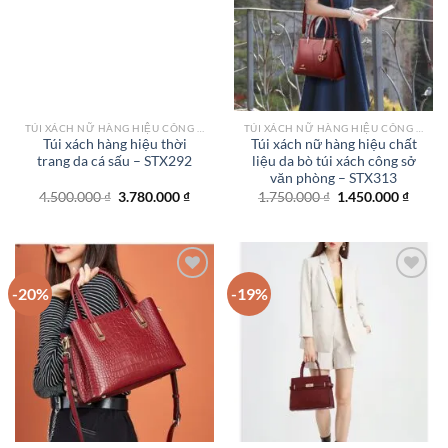
wishlist
wishlist
TÚI XÁCH NỮ HÀNG HIỆU CÔNG SỞ TPHCM
TÚI XÁCH NỮ HÀNG HIỆU CÔNG SỞ TPHCM
Túi xách hàng hiệu thời
Túi xách nữ hàng hiệu chất
trang da cá sấu – STX292
liệu da bò túi xách công sở
văn phòng – STX313
Giá
Giá
Giá
Giá
4.500.000
₫
3.780.000
₫
1.750.000
₫
1.450.000
₫
gốc
hiện
gốc
hiện
là:
tại
là:
tại
4.500.000 ₫.
là:
1.750.000 ₫.
là:
3.780.000 ₫.
1.450.
-20%
-19%
Add to
Add to
wishlist
wishlist