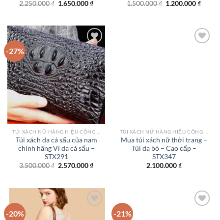
Giá
Giá
Giá
Giá
2.250.000
₫
1.650.000
₫
1.500.000
₫
1.200.000
₫
gốc
hiện
gốc
hiện
là:
tại
là:
tại
2.250.000 ₫.
là:
1.500.000 ₫.
là:
1.650.000 ₫.
1.200.
-27%
Add to
Add to
wishlist
wishlist
TÚI XÁCH NỮ HÀNG HIỆU CÔNG SỞ TPHCM
TÚI XÁCH NỮ HÀNG HIỆU CÔNG SỞ TPHCM
Túi xách da cá sấu của nam
Mua túi xách nữ thời trang –
chính hãng Ví da cá sấu –
Túi da bò – Cao cấp –
STX291
STX347
Giá
Giá
3.500.000
₫
2.570.000
₫
2.100.000
₫
gốc
hiện
là:
tại
3.500.000 ₫.
là:
2.570.000 ₫.
-20%
-21%