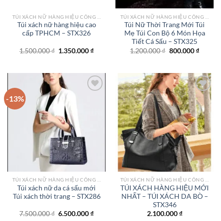
TÚI XÁCH NỮ HÀNG HIỆU CÔNG SỞ TPHCM
TÚI XÁCH NỮ HÀNG HIỆU CÔNG SỞ TPHCM
Túi xách nữ hàng hiệu cao
Túi Nữ Thời Trang Mới Túi
cấp TPHCM – STX326
Mẹ Túi Con Bộ 6 Món Họa
Tiết Cá Sấu – STX325
Giá
Giá
Giá
Giá
1.500.000
₫
1.350.000
₫
1.200.000
₫
800.000
₫
gốc
hiện
gốc
hiện
là:
tại
là:
tại
1.500.000 ₫.
là:
1.200.000 ₫.
là:
1.350.000 ₫.
800.000
-13%
Add to
Add to
wishlist
wishlist
TÚI XÁCH NỮ HÀNG HIỆU CÔNG SỞ TPHCM
TÚI XÁCH NỮ HÀNG HIỆU CÔNG SỞ TPHCM
Túi xách nữ da cá sấu mới
TÚI XÁCH HÀNG HIỆU MỚI
Túi xách thời trang – STX286
NHẤT – TÚI XÁCH DA BÒ –
STX346
Giá
Giá
7.500.000
₫
6.500.000
₫
2.100.000
₫
gốc
hiện