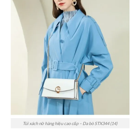
Túi xách nữ hàng hiệu cao cấp – Da bò STX344 (14)