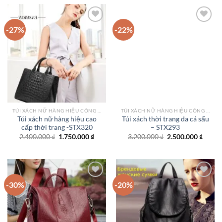
3.200.000 ₫.
1.300.
-27%
-22%
Add to
Add to
wishlist
wishlist
TÚI XÁCH NỮ HÀNG HIỆU CÔNG SỞ TPHCM
TÚI XÁCH NỮ HÀNG HIỆU CÔNG SỞ TPHCM
Túi xách nữ hàng hiệu cao
Túi xách thời trang da cá sấu
cấp thời trang -STX320
– STX293
Giá
Giá
Giá
Giá
2.400.000
₫
1.750.000
₫
3.200.000
₫
2.500.000
₫
gốc
hiện
gốc
hiện
là:
tại
là:
tại
2.400.000 ₫.
là:
3.200.000 ₫.
là:
1.750.000 ₫.
2.500.
-30%
-20%
Add to
Add to
wishlist
wishlist