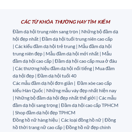
là:
tại
7.500.000 ₫.
là:
6.500.000 ₫.
CÁC TỪ KHÓA THƯỜNG HAY TÌM KIẾM
Đầm dạ hội trung niên sang trọn | Những bộ đầm dạ
hội đẹp nhất | Đầm dạ hội tuổi trung niên cao cấp
|
Các kiểu đầm dạ hội trẻ trung | Mẫu đầm dạ hội
trung niên đẹp | Mẫu đầm dạ hội mới nhất | Mẫu
đầm dạ hội cao cấp | Đầm dạ hội cao cấp mua ở đâu
|
Các thương hiệu đầm dạ hội nổi tiếng | Mua đầm
dạ hội đẹp | Đầm dạ hội tuổi 40
Các mẫu đầm dạ hội đơn giản | Đầm xòe cao cấp
kiểu Hàn Quốc
|
Những mẫu váy đẹp nhất hiện nay
| Những bộ đầm dạ hội đẹp nhất thế giới | Các mẫu
đầm dạ hội sang trọng | Đầm dạ hội cao cấp TPHCM
| Shop đầm dạ hội đẹp TPHCM
Đồng hồ nữ hàng hiệu
|
Các loại đồng hồ nữ |
Đồng
hồ thời trang nữ cao cấp
| Đồng hồ nữ đẹp chính