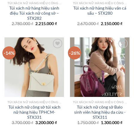
TÚI XÁCH NỮ HÀNG HIỆU CÔNG SỞ TPHCM
TÚI XÁCH NỮ HÀNG HIỆU CÔNG SỞ TPHCM
Túi xách nữ hàng hiệu sành
Túi xách nữ hàng hiệu vân cá
điệu Túi xách nữ công sở –
sấu – STX280
STX282
Giá
Giá
Giá
Giá
2.780.000
₫
2.215.000
₫
2.670.000
₫
2.150.000
₫
gốc
hiện
gốc
hiện
là:
tại
là:
tại
2.780.000 ₫.
là:
2.670.000 ₫.
là:
2.215.000 ₫.
2.150.
-14%
-26%
Add to
Add to
wishlist
wishlist
TÚI XÁCH NỮ HÀNG HIỆU CÔNG SỞ TPHCM
TÚI XÁCH NỮ HÀNG HIỆU CÔNG SỞ TPHCM
Túi xách nữ công sở túi xách
Túi xách nữ công sở Balo
nữ hàng hiệu TPHCM-
sinh viên hàng hiệu da cừu -
STX331
STX311
Giá
Giá
Giá
Giá
3.700.000
₫
3.200.000
₫
1.750.000
₫
1.300.000
₫
gốc
hiện
gốc
hiện
là:
tại
là:
tại
3.700.000 ₫.
là:
1.750.000 ₫.
là: