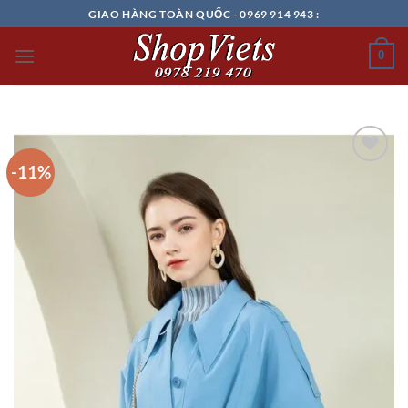
Chuyển
GIAO HÀNG TOÀN QUỐC - 0969 914 943 :
đến
nội
0
dung
-11%
Add to
wishlist