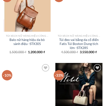
Add to
Add to
wishlist
wishlist
TÚI XÁCH NỮ HÀNG HIỆU CÔNG SỞ TPHCM
TÚI XÁCH NỮ HÀNG HIỆU CÔNG SỞ TPHCM
Balo nữ hàng hiệu da bò
Túi đeo vai bằng da cổ điển
sành điệu -STX305
Fatis Túi Boston Dung tích
lớn -STX285
Giá
Giá
Giá
Giá
1.500.000
₫
1.200.000
₫
4.500.000
₫
3.550.000
₫
gốc
hiện
gốc
hiện
là:
tại
là:
tại
1.500.000 ₫.
là:
4.500.000 ₫.
là:
1.200.000 ₫.
3.550.
-10%
-33%
Add to
Add to
wishlist
wishlist