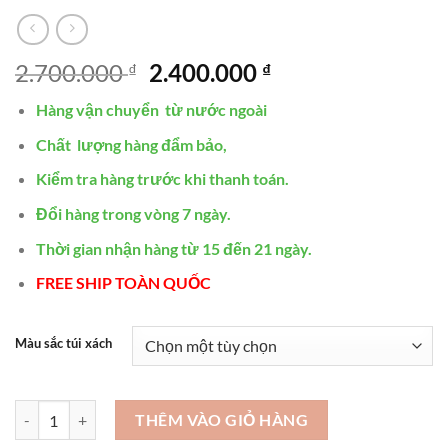
Giá
Giá
2.700.000
2.400.000
₫
₫
gốc
hiện
Hàng vận chuyển từ nước ngoài
là:
tại
2.700.000 ₫.
là:
Chất lượng hàng đẩm bảo,
2.400.000 ₫.
Kiểm tra hàng trước khi thanh toán.
Đổi hàng trong vòng 7 ngày.
Thời gian nhận hàng từ 15 đến 21 ngày.
FREE SHIP TOÀN QUỐC
Màu sắc túi xách
Túi xách nữ hàng hiệu cao cấp - Da bò STX344 số lượng
THÊM VÀO GIỎ HÀNG