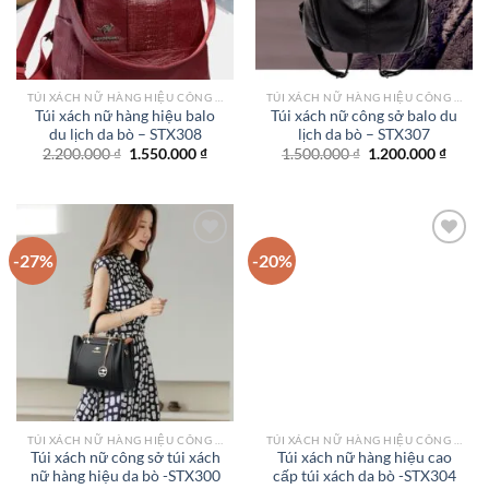
TÚI XÁCH NỮ HÀNG HIỆU CÔNG SỞ TPHCM
TÚI XÁCH NỮ HÀNG HIỆU CÔNG SỞ TPHCM
Túi xách nữ hàng hiệu balo
Túi xách nữ công sở balo du
du lịch da bò – STX308
lịch da bò – STX307
Giá
Giá
Giá
Giá
2.200.000
₫
1.550.000
₫
1.500.000
₫
1.200.000
₫
gốc
hiện
gốc
hiện
là:
tại
là:
tại
2.200.000 ₫.
là:
1.500.000 ₫.
là:
1.550.000 ₫.
1.200.
-27%
-20%
Add to
Add to
wishlist
wishlist
TÚI XÁCH NỮ HÀNG HIỆU CÔNG SỞ TPHCM
TÚI XÁCH NỮ HÀNG HIỆU CÔNG SỞ TPHCM
Túi xách nữ công sở túi xách
Túi xách nữ hàng hiệu cao
nữ hàng hiệu da bò -STX300
cấp túi xách da bò -STX304