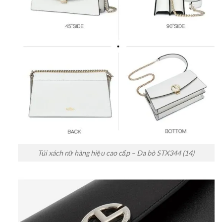
Túi xách nữ hàng hiệu cao cấp – Da bò STX344 (14)