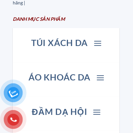
hãng |
DANH MỤC
SẢN
PHẨM
TÚI XÁCH DA
ÁO KHOÁC DA
ĐẦM DẠ HỘI