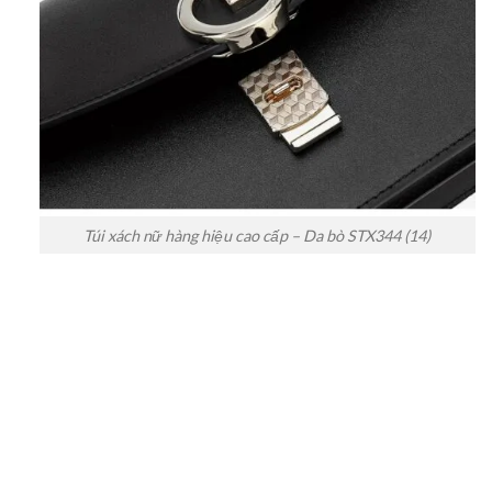
Túi xách nữ hàng hiệu cao cấp – Da bò STX344 (14)