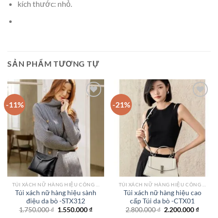
kích thước: nhỏ.
SẢN PHẨM TƯƠNG TỰ
-11%
-21%
Add to
Add to
wishlist
wishlist
TÚI XÁCH NỮ HÀNG HIỆU CÔNG SỞ TPHCM
TÚI XÁCH NỮ HÀNG HIỆU CÔNG SỞ TPHCM
Túi xách nữ hàng hiệu sành
Túi xách nữ hàng hiệu cao
điệu da bò -STX312
cấp Túi da bò -CTX01
Giá
Giá
Giá
Giá
1.750.000
₫
1.550.000
₫
2.800.000
₫
2.200.000
₫
gốc
hiện
gốc
hiện