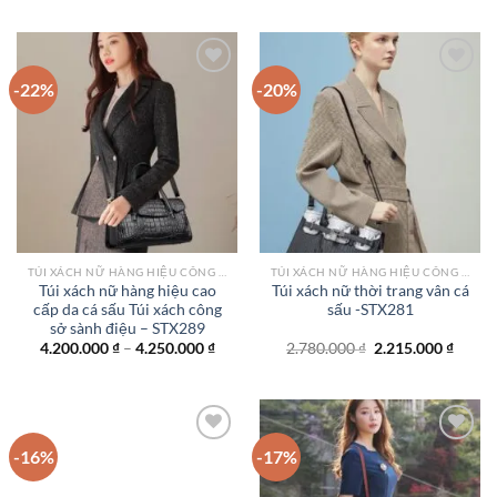
là:
tại
là:
tại
1.750.000 ₫.
là:
2.800.000 ₫.
là:
1.550.000 ₫.
2.200.
-22%
-20%
Add to
Add to
wishlist
wishlist
TÚI XÁCH NỮ HÀNG HIỆU CÔNG SỞ TPHCM
TÚI XÁCH NỮ HÀNG HIỆU CÔNG SỞ TPHCM
Túi xách nữ hàng hiệu cao
Túi xách nữ thời trang vân cá
cấp da cá sấu Túi xách công
sấu -STX281
sở sành điệu – STX289
Khoảng
Giá
Giá
4.200.000
₫
–
4.250.000
₫
2.780.000
₫
2.215.000
₫
giá:
gốc
hiện
từ
là:
tại
4.200.000 ₫
2.780.000 ₫.
là:
đến
2.215.
4.250.000 ₫
-16%
-17%
Add to
Add to