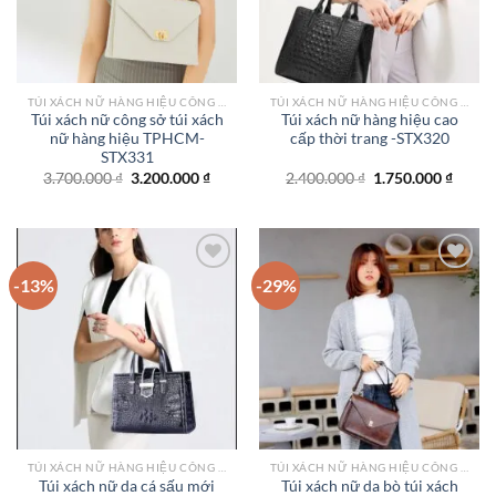
TÚI XÁCH NỮ HÀNG HIỆU CÔNG SỞ TPHCM
TÚI XÁCH NỮ HÀNG HIỆU CÔNG SỞ TPHCM
Túi xách nữ công sở túi xách
Túi xách nữ hàng hiệu cao
nữ hàng hiệu TPHCM-
cấp thời trang -STX320
STX331
Giá
Giá
Giá
Giá
3.700.000
₫
3.200.000
₫
2.400.000
₫
1.750.000
₫
gốc
hiện
gốc
hiện
là:
tại
là:
tại
3.700.000 ₫.
là:
2.400.000 ₫.
là:
3.200.000 ₫.
1.750.
-13%
-29%
Add to
Add to
wishlist
wishlist
TÚI XÁCH NỮ HÀNG HIỆU CÔNG SỞ TPHCM
TÚI XÁCH NỮ HÀNG HIỆU CÔNG SỞ TPHCM
Túi xách nữ da cá sấu mới
Túi xách nữ da bò túi xách