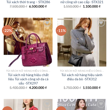
Túi xách thời trang – STX286
nữ công sở cao cấp -STX321
Giá
Giá
Giá
Giá
7.500.000
₫
6.500.000
₫
1.550.000
₫
1.100.000
₫
gốc
hiện
gốc
hiện
là:
tại
là:
tại
7.500.000 ₫.
là:
1.550.000 ₫.
là:
6.500.000 ₫.
1.100.
-22%
-11%
Add to
Add to
wishlist
wishlist
TÚI XÁCH NỮ HÀNG HIỆU CÔNG SỞ TPHCM
TÚI XÁCH NỮ HÀNG HIỆU CÔNG SỞ TPHCM
Túi xách nữ hàng hiệu chất
Túi xách nữ hàng hiệu sành
liệu Túi xách công sở da cá
điệu da bò -STX312
sấu -STX297
Giá
Giá
Giá
Giá
5.400.000
₫
4.200.000
₫
1.750.000
₫
1.550.000
₫
gốc
hiện
gốc
hiện
là:
tại
là:
tại
5.400.000 ₫.
là:
1.750.000 ₫.
là:
4.200.000 ₫.
1.550.