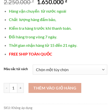
Giá
Giá
2.250.000
1.650.000
₫
₫
gốc
hiện
Hàng vận chuyển từ nước ngoài
là:
tại
2.250.000 ₫.
là:
Chất lượng hàng đẩm bảo,
1.650.000 ₫.
Kiểm tra hàng trước khi thanh toán.
Đổi hàng trong vòng 7 ngày.
Thời gian nhận hàng từ 15 đến 21 ngày.
FREE SHIP TOÀN QUỐC
Màu sắc túi xách
Túi xách nữ công sở túi xách nữ hàng hiệu da bò -STX300 số lượng
THÊM VÀO GIỎ HÀNG
SKU:
Không áp dụng