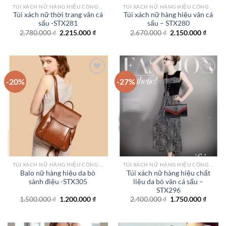
TÚI XÁCH NỮ HÀNG HIỆU CÔNG SỞ TPHCM
TÚI XÁCH NỮ HÀNG HIỆU CÔNG SỞ TPHCM
Túi xách nữ thời trang vân cá
Túi xách nữ hàng hiệu vân cá
sấu -STX281
sấu – STX280
Giá
Giá
Giá
Giá
2.780.000
₫
2.215.000
₫
2.670.000
₫
2.150.000
₫
gốc
hiện
gốc
hiện
là:
tại
là:
tại
2.780.000 ₫.
là:
2.670.000 ₫.
là:
2.215.000 ₫.
2.150.
-20%
-27%
Add to
Add to
wishlist
wishlist
TÚI XÁCH NỮ HÀNG HIỆU CÔNG SỞ TPHCM
TÚI XÁCH NỮ HÀNG HIỆU CÔNG SỞ TPHCM
Balo nữ hàng hiệu da bò
Túi xách nữ hàng hiệu chất
sành điệu -STX305
liệu da bò vân cá sấu –
STX296
Giá
Giá
Giá
Giá
1.500.000
₫
1.200.000
₫
2.400.000
₫
1.750.000
₫
gốc
hiện
gốc
hiện
là:
tại
là:
tại
1.500.000 ₫.
là:
2.400.000 ₫.
là:
1.200.000 ₫.
1.750.