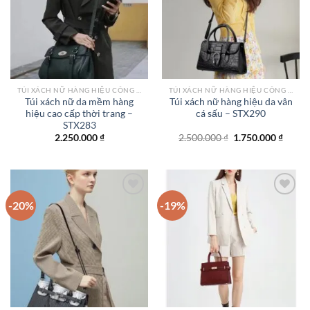
wishlist
wishlist
TÚI XÁCH NỮ HÀNG HIỆU CÔNG SỞ TPHCM
TÚI XÁCH NỮ HÀNG HIỆU CÔNG SỞ TPHCM
Túi xách nữ da mềm hàng
Túi xách nữ hàng hiệu da vân
hiệu cao cấp thời trang –
cá sấu – STX290
STX283
Giá
Giá
2.250.000
₫
2.500.000
₫
1.750.000
₫
gốc
hiện
là:
tại
2.500.000 ₫.
là:
1.750.
-20%
-19%
Add to
Add to
wishlist
wishlist