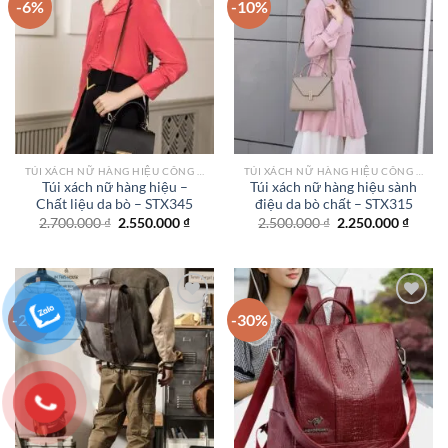
-6%
-10%
Add to
Add to
wishlist
wishlist
TÚI XÁCH NỮ HÀNG HIỆU CÔNG SỞ TPHCM
TÚI XÁCH NỮ HÀNG HIỆU CÔNG SỞ TPHCM
Túi xách nữ hàng hiệu –
Túi xách nữ hàng hiệu sành
Chất liệu da bò – STX345
điệu da bò chất – STX315
Giá
Giá
Giá
Giá
2.700.000
₫
2.550.000
₫
2.500.000
₫
2.250.000
₫
gốc
hiện
gốc
hiện
là:
tại
là:
tại
2.700.000 ₫.
là:
2.500.000 ₫.
là:
2.550.000 ₫.
2.250.
-23%
-30%
Add to
Add to
wishlist
wishlist