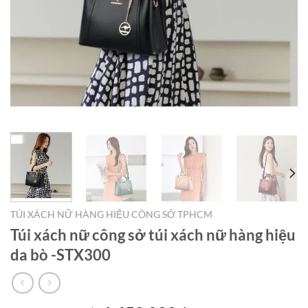
TÚI XÁCH NỮ HÀNG HIỆU CÔNG SỞ TPHCM
Túi xách nữ công sở túi xách nữ hàng hiệu
da bò -STX300