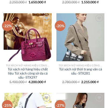
Giá
Giá
Giá
Giá
2.250.000
₫
1.650.000
₫
2.200.000
₫
1.550.000
₫
gốc
hiện
gốc
hiện
là:
tại
là:
tại
2.250.000 ₫.
là:
2.200.000 ₫.
là:
1.650.000 ₫.
1.550.
-22%
-20%
Add to
Add to
wishlist
wishlist
TÚI XÁCH NỮ HÀNG HIỆU CÔNG SỞ TPHCM
TÚI XÁCH NỮ HÀNG HIỆU CÔNG SỞ TPHCM
Túi xách nữ hàng hiệu chất
Túi xách nữ thời trang vân cá
liệu Túi xách công sở da cá
sấu -STX281
sấu -STX297
Giá
Giá
Giá
Giá
5.400.000
₫
4.200.000
₫
2.780.000
₫
2.215.000
₫
gốc
hiện
gốc
hiện
là:
tại
là:
tại
5.400.000 ₫.
là:
2.780.000 ₫.
là:
4.200.000 ₫.
2.215.
-25%
-27%