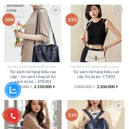
1.500.000 ₫.
là:
1.750.000 ₫.
là:
1.350.000 ₫.
1.450.
-20%
-21%
Add to
Add to
wishlist
wishlist
TÚI XÁCH NỮ HÀNG HIỆU CÔNG SỞ TPHCM
TÚI XÁCH NỮ HÀNG HIỆU CÔNG SỞ TPHCM
Túi xách nữ hàng hiệu cao
Túi xách nữ hàng hiệu cao
cấp – túi xách công sở túi
cấp Túi da bò -CTX01
xách da bò – STX301
Giá
Giá
Giá
Giá
2.700.000
₫
2.150.000
₫
2.800.000
₫
2.200.000
₫
gốc
hiện
gốc
hiện
là:
tại
là:
tại
2.700.000 ₫.
là:
2.800.000 ₫.
là:
2.150.000 ₫.
2.200.
-26%
-11%
Add to
Add to
wishlist
wishlist