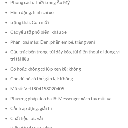
Phong cách: Thời trang Âu Mỹ
Hình dạng: hình cái xô
trạng thái: Còn mới
Các yếu tố phổ biến: khâu xe
Phân loại màu: Đen, phấn em bé, trắng vani
Cấu trúc bên trong: túi dây kéo, túi điện thoại di động, vị
trí tài liệu
Có hoặc không có lớp xen kẽ: không
Cho dù nó có thể gập lại: Không
Mã số: VH1804158020405
Phương pháp đeo ba lô: Messenger xách tay một vai
Cảnh áp dụng: giải trí
Chất liệu lót: vải
Kiểu dây đeo vai: đơn