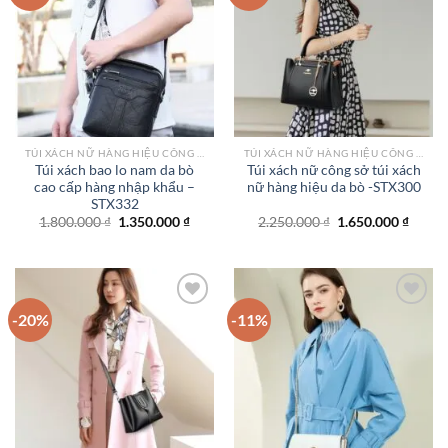
Add to
Add to
wishlist
wishlist
TÚI XÁCH NỮ HÀNG HIỆU CÔNG SỞ TPHCM
TÚI XÁCH NỮ HÀNG HIỆU CÔNG SỞ TPHCM
Túi xách bao lo nam da bò
Túi xách nữ công sở túi xách
cao cấp hàng nhập khẩu –
nữ hàng hiệu da bò -STX300
STX332
Giá
Giá
Giá
Giá
1.800.000
₫
1.350.000
₫
2.250.000
₫
1.650.000
₫
gốc
hiện
gốc
hiện
là:
tại
là:
tại
1.800.000 ₫.
là:
2.250.000 ₫.
là:
1.350.000 ₫.
1.650.
-20%
-11%
Add to
Add to
wishlist
wishlist