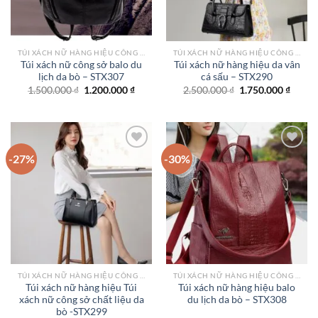
TÚI XÁCH NỮ HÀNG HIỆU CÔNG SỞ TPHCM
TÚI XÁCH NỮ HÀNG HIỆU CÔNG SỞ TPHCM
Túi xách nữ công sở balo du
Túi xách nữ hàng hiệu da vân
lịch da bò – STX307
cá sấu – STX290
Giá
Giá
Giá
Giá
1.500.000
₫
1.200.000
₫
2.500.000
₫
1.750.000
₫
gốc
hiện
gốc
hiện
là:
tại
là:
tại
1.500.000 ₫.
là:
2.500.000 ₫.
là:
1.200.000 ₫.
1.750.
-27%
-30%
Add to
Add to
wishlist
wishlist
TÚI XÁCH NỮ HÀNG HIỆU CÔNG SỞ TPHCM
TÚI XÁCH NỮ HÀNG HIỆU CÔNG SỞ TPHCM
Túi xách nữ hàng hiệu Túi
Túi xách nữ hàng hiệu balo
xách nữ công sở chất liệu da
du lịch da bò – STX308
bò -STX299