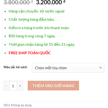
Giá
Giá
3.800.000
3.200.000
₫
₫
gốc
hiện
Hàng vận chuyển từ nước ngoài
là:
tại
3.800.000 ₫.
là:
Chất lượng hàng đẩm bảo,
3.200.000 ₫.
Kiểm tra hàng trước khi thanh toán.
Đổi hàng trong vòng 7 ngày.
Thời gian nhận hàng từ 15 đến 21 ngày.
FREE SHIP TOÀN QUỐC
Màu sắc túi xách
Túi xách nữ công sở Túi xách da dạ phố sành điệu -STX318 số lượng
THÊM VÀO GIỎ HÀNG
SKU:
Không áp dụng