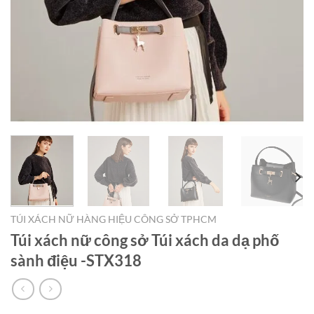
TÚI XÁCH NỮ HÀNG HIỆU CÔNG SỞ TPHCM
Túi xách nữ công sở Túi xách da dạ phố
sành điệu -STX318