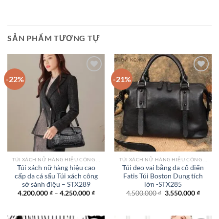
SẢN PHẨM TƯƠNG TỰ
-22%
-21%
Add to
Add to
wishlist
wishlist
TÚI XÁCH NỮ HÀNG HIỆU CÔNG SỞ TPHCM
TÚI XÁCH NỮ HÀNG HIỆU CÔNG SỞ TPHCM
Túi xách nữ hàng hiệu cao
Túi đeo vai bằng da cổ điển
cấp da cá sấu Túi xách công
Fatis Túi Boston Dung tích
sở sành điệu – STX289
lớn -STX285
Khoảng
Giá
Giá
4.200.000
₫
–
4.250.000
₫
4.500.000
₫
3.550.000
₫
giá:
gốc
hiện
từ
là:
tại
4.200.000 ₫
4.500.000 ₫.
là:
đến
3.550.