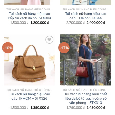
TÚI XÁCH NỮ HÀNG HIỆU CÔNG SỞ TPHCM
TÚI XÁCH NỮ HÀNG HIỆU CÔNG SỞ TPHCM
Túi xách nữ hàng hiệu cao
Túi xách nữ hàng hiệu cao
cấp túi xách da bò -STX304
cấp – Da bò STX344
Giá
Giá
Giá
Giá
1.500.000
₫
1.200.000
₫
2.700.000
₫
2.400.000
₫
gốc
hiện
gốc
hiện
là:
tại
là:
tại
1.500.000 ₫.
là:
2.700.000 ₫.
là:
1.200.000 ₫.
2.400.
-10%
-17%
Add to
Add to
wishlist
wishlist
TÚI XÁCH NỮ HÀNG HIỆU CÔNG SỞ TPHCM
TÚI XÁCH NỮ HÀNG HIỆU CÔNG SỞ TPHCM
Túi xách nữ hàng hiệu cao
Túi xách nữ hàng hiệu chất
cấp TPHCM – STX326
liệu da bò túi xách công sở
văn phòng – STX313
Giá
Giá
Giá
Giá
1.500.000
₫
1.350.000
₫
1.750.000
₫
1.450.000
₫
gốc
hiện
gốc
hiện
là:
tại
là:
tại