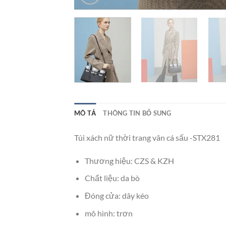
MÔ TẢ
THÔNG TIN BỔ SUNG
Túi xách nữ thời trang vân cá sấu -STX281
Thương hiệu: CZS & KZH
Chất liệu: da bò
Đóng cửa: dây kéo
mô hình: trơn