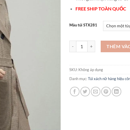
FREE SHIP TOÀN QUỐC
Màu túi STX281
Túi xách nữ thời trang vân cá sấ
THÊM VÀ
SKU:
Không áp dụng
Danh mục:
Túi xách nữ hàng hiệu 