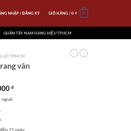
ĂNG NHẬP / ĐĂNG KÝ
GIỎ HÀNG /
0
₫
0
QUẦN TÂY NAM HÀNG HIỆU TPHCM
NG SỞ TPHCM
trang vân
Giá
.000
₫
hiện
 ngoài
tại
000 ₫.
là:
,
2.215.000 ₫.
.
 đến 21 ngày.