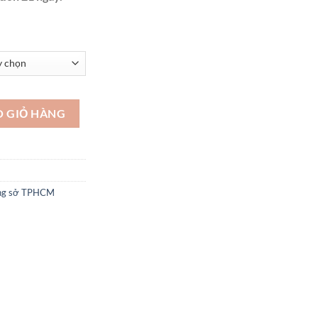
u -STX281 số lượng
O GIỎ HÀNG
công sở TPHCM