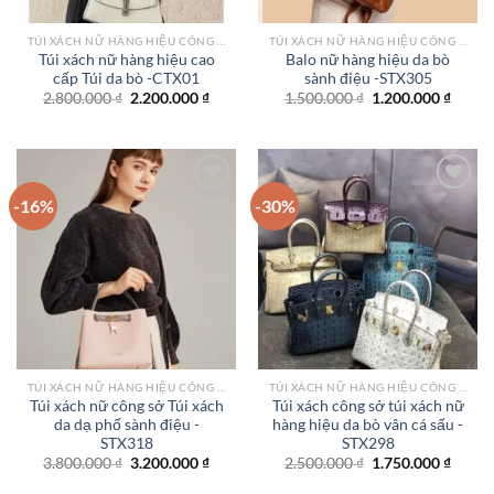
TÚI XÁCH NỮ HÀNG HIỆU CÔNG SỞ TPHCM
TÚI XÁCH NỮ HÀNG HIỆU CÔNG SỞ TPHCM
Túi xách nữ hàng hiệu cao
Balo nữ hàng hiệu da bò
cấp Túi da bò -CTX01
sành điệu -STX305
Giá
Giá
Giá
Giá
2.800.000
₫
2.200.000
₫
1.500.000
₫
1.200.000
₫
gốc
hiện
gốc
hiện
là:
tại
là:
tại
2.800.000 ₫.
là:
1.500.000 ₫.
là:
2.200.000 ₫.
1.200.
-16%
-30%
Add to
Add to
wishlist
wishlist
TÚI XÁCH NỮ HÀNG HIỆU CÔNG SỞ TPHCM
TÚI XÁCH NỮ HÀNG HIỆU CÔNG SỞ TPHCM
Túi xách nữ công sở Túi xách
Túi xách công sở túi xách nữ
da dạ phố sành điệu -
hàng hiệu da bò vân cá sấu -
STX318
STX298
Giá
Giá
Giá
Giá
3.800.000
₫
3.200.000
₫
2.500.000
₫
1.750.000
₫
gốc
hiện
gốc
hiện
là:
tại
là:
tại