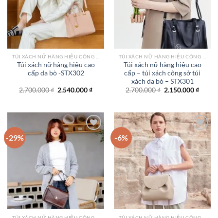
TÚI XÁCH NỮ HÀNG HIỆU CÔNG SỞ TPHCM
TÚI XÁCH NỮ HÀNG HIỆU CÔNG SỞ TPHCM
Túi xách nữ hàng hiệu cao
Túi xách nữ hàng hiệu cao
cấp da bò -STX302
cấp – túi xách công sở túi
xách da bò – STX301
Giá
Giá
Giá
Giá
2.700.000
₫
2.540.000
₫
2.700.000
₫
2.150.000
₫
gốc
hiện
gốc
hiện
là:
tại
là:
tại
2.700.000 ₫.
là:
2.700.000 ₫.
là:
2.540.000 ₫.
2.150.
-29%
-6%
Add to
Add to
wishlist
wishlist
TÚI XÁCH NỮ HÀNG HIỆU CÔNG SỞ TPHCM
TÚI XÁCH NỮ HÀNG HIỆU CÔNG SỞ TPHCM