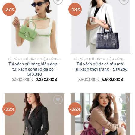
-27%
-13%
Add to
Add to
wishlist
wishlist
TÚI XÁCH NỮ HÀNG HIỆU CÔNG SỞ TPHCM
TÚI XÁCH NỮ HÀNG HIỆU CÔNG SỞ TPHCM
Túi xách nữ hàng hiệu đẹp –
Túi xách nữ da cá sấu mới
túi xách công sở da bò –
Túi xách thời trang – STX286
STX310
Giá
Giá
Giá
Giá
3.200.000
₫
2.350.000
₫
7.500.000
₫
6.500.000
₫
gốc
hiện
gốc
hiện
là:
tại
là:
tại
3.200.000 ₫.
là:
7.500.000 ₫.
là:
2.350.000 ₫.
6.500.
-22%
-26%
Add to
Add to
wishlist
wishlist