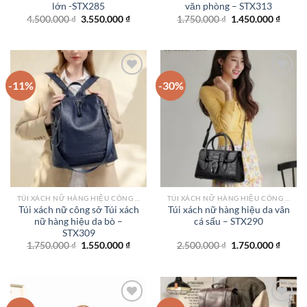
lớn -STX285
văn phòng – STX313
Giá
Giá
Giá
Giá
4.500.000
₫
3.550.000
₫
1.750.000
₫
1.450.000
₫
gốc
hiện
gốc
hiện
là:
tại
là:
tại
4.500.000 ₫.
là:
1.750.000 ₫.
là:
3.550.000 ₫.
1.450.
-11%
-30%
Add to
Add to
wishlist
wishlist
TÚI XÁCH NỮ HÀNG HIỆU CÔNG SỞ TPHCM
TÚI XÁCH NỮ HÀNG HIỆU CÔNG SỞ TPHCM
Túi xách nữ công sở Túi xách
Túi xách nữ hàng hiệu da vân
nữ hàng hiệu da bò –
cá sấu – STX290
STX309
Giá
Giá
Giá
Giá
1.750.000
₫
1.550.000
₫
2.500.000
₫
1.750.000
₫
gốc
hiện
gốc
hiện
là:
tại
là:
tại
1.750.000 ₫.
là:
2.500.000 ₫.
là:
1.550.000 ₫.
1.750.