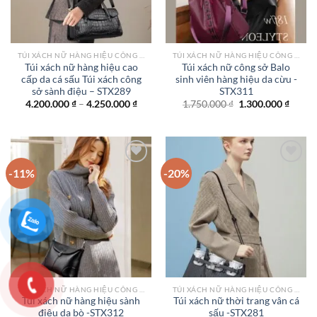
TÚI XÁCH NỮ HÀNG HIỆU CÔNG SỞ TPHCM
TÚI XÁCH NỮ HÀNG HIỆU CÔNG SỞ TPHCM
Túi xách nữ hàng hiệu cao
Túi xách nữ công sở Balo
cấp da cá sấu Túi xách công
sinh viên hàng hiệu da cừu -
sở sành điệu – STX289
STX311
Khoảng
Giá
Giá
4.200.000
₫
–
4.250.000
₫
1.750.000
₫
1.300.000
₫
giá:
gốc
hiện
từ
là:
tại
4.200.000 ₫
1.750.000 ₫.
là:
đến
1.300.
4.250.000 ₫
-11%
-20%
Add to
Add to
wishlist
wishlist
TÚI XÁCH NỮ HÀNG HIỆU CÔNG SỞ TPHCM
TÚI XÁCH NỮ HÀNG HIỆU CÔNG SỞ TPHCM
Túi xách nữ hàng hiệu sành
Túi xách nữ thời trang vân cá
điệu da bò -STX312
sấu -STX281