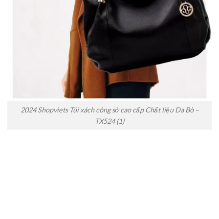
2024 Shopviets Túi xách công sở cao cấp Chất liệu Da Bò –
TX524 (1)