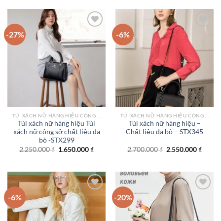
3.800.000 ₫.
là:
2.500.000 ₫.
là:
3.200.000 ₫.
1.750.
-27%
-6%
Add to
Add to
wishlist
wishlist
TÚI XÁCH NỮ HÀNG HIỆU CÔNG SỞ TPHCM
TÚI XÁCH NỮ HÀNG HIỆU CÔNG SỞ TPHCM
Túi xách nữ hàng hiệu Túi
Túi xách nữ hàng hiệu –
xách nữ công sở chất liệu da
Chất liệu da bò – STX345
bò -STX299
Giá
Giá
Giá
Giá
2.250.000
₫
1.650.000
₫
2.700.000
₫
2.550.000
₫
gốc
hiện
gốc
hiện
là:
tại
là:
tại
2.250.000 ₫.
là:
2.700.000 ₫.
là:
1.650.000 ₫.
2.550.
-6%
-20%
Add to
Add to
wishlist
wishlist