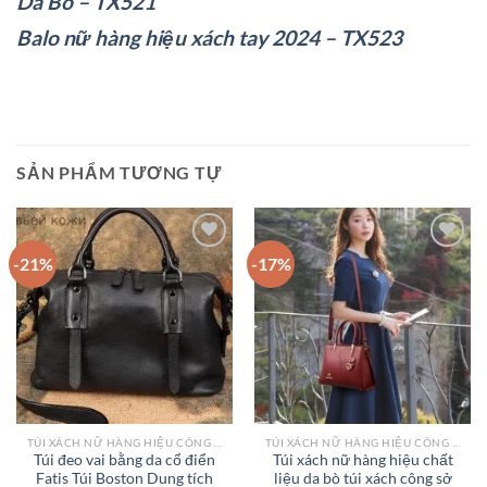
Da Bò – TX521
Balo nữ hàng hiệu xách tay 2024 – TX523
SẢN PHẨM TƯƠNG TỰ
-21%
-17%
Add to
Add to
wishlist
wishlist
TÚI XÁCH NỮ HÀNG HIỆU CÔNG SỞ TPHCM
TÚI XÁCH NỮ HÀNG HIỆU CÔNG SỞ TPHCM
Túi đeo vai bằng da cổ điển
Túi xách nữ hàng hiệu chất
Fatis Túi Boston Dung tích
liệu da bò túi xách công sở