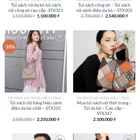
Túi xách nữ da bò túi xách
Tuí xách công sở – Túi xách
nữ công sở cao cấp -STX321
nữ sành điệu da bò – STX303
Giá
Giá
Giá
Giá
1.550.000
₫
1.100.000
₫
2.700.000
₫
2.540.000
₫
gốc
hiện
gốc
hiện
là:
tại
là:
tại
1.550.000 ₫.
là:
2.700.000 ₫.
là:
1.100.000 ₫.
2.540.
-10%
Add to
Add to
wishlist
wishlist
TÚI XÁCH NỮ HÀNG HIỆU CÔNG SỞ TPHCM
TÚI XÁCH NỮ HÀNG HIỆU CÔNG SỞ TPHCM
Túi xách nữ hàng hiệu sành
Mua túi xách nữ thời trang –
điệu da bò chất – STX315
Túi da bò – Cao cấp –
STX347
Giá
Giá
2.500.000
₫
2.250.000
₫
2.100.000
₫
gốc
hiện
là:
tại
2.500.000 ₫.
là:
2.250.000 ₫.