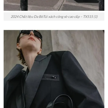
2024 Chất liệu Da BòTúi xách công sở cao cấp – TX515 (1)