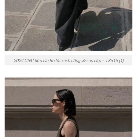
2024 Chất liệu Da BòTúi xách công sở cao cấp – TX515 (1)