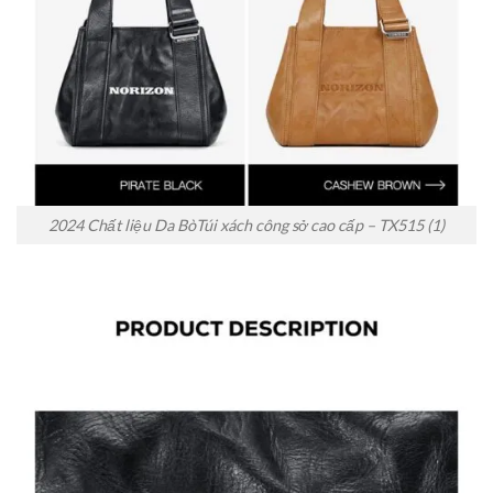
2024 Chất liệu Da BòTúi xách công sở cao cấp – TX515 (1)