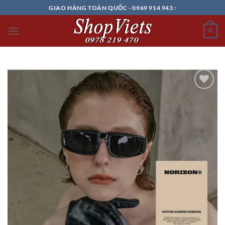
Chuyển
GIAO HÀNG TOÀN QUỐC - 0969 914 943 :
đến
nội
0
dung
Add to
wishlist