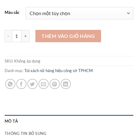
Màu sắc
2024 Chất liệu Da BòTúi xách công sở cao cấp - TX515 số lượng
THÊM VÀO GIỎ HÀNG
SKU:
Không áp dụng
Danh mục:
Túi xách nữ hàng hiệu công sở TPHCM
MÔ TẢ
THÔNG TIN BỔ SUNG