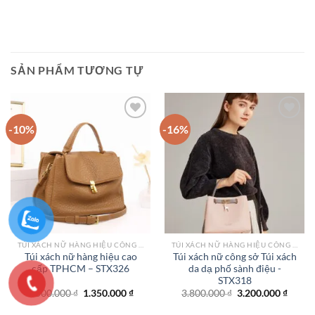
SẢN PHẨM TƯƠNG TỰ
-10%
-16%
Add to
Add to
wishlist
wishlist
TÚI XÁCH NỮ HÀNG HIỆU CÔNG SỞ TPHCM
TÚI XÁCH NỮ HÀNG HIỆU CÔNG SỞ TPHCM
Túi xách nữ hàng hiệu cao
Túi xách nữ công sở Túi xách
cấp TPHCM – STX326
da dạ phố sành điệu -
STX318
Giá
Giá
Giá
Giá
1.500.000
₫
1.350.000
₫
3.800.000
₫
3.200.000
₫
gốc
hiện
gốc
hiện
là:
tại
là:
tại