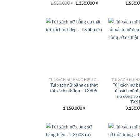
Giá
Giá
1.550.000
₫
1.350.000
₫
1.550.
gốc
hiện
là:
tại
1.550.000 ₫.
là:
1.350.000 ₫.
Add to
wishlist
TÚI XÁCH NỮ HÀNG HIỆU CÔNG SỞ TPHCM
Túi xách nữ bằng da thật
Túi xách nữ b
túi xách nữ đẹp – TX605
túi xách nữ đ
nữ công sở 
TX6
1.150.000
₫
3.150.