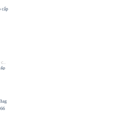
 to
list
TÚI XÁCH NỮ HÀNG HIỆU CÔNG SỞ TPHCM
cấp
 to
list