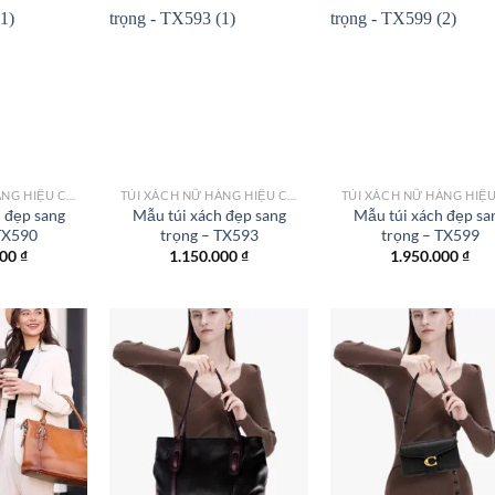
Add to
Add to
Add
wishlist
wishlist
wish
TÚI XÁCH NỮ HÀNG HIỆU CÔNG SỞ TPHCM
TÚI XÁCH NỮ HÀNG HIỆU CÔNG SỞ TPHCM
 đẹp sang
Mẫu túi xách đẹp sang
Mẫu túi xách đẹp sa
TX590
trọng – TX593
trọng – TX599
000
₫
1.150.000
₫
1.950.000
₫
Add to
Add to
Add
wishlist
wishlist
wish