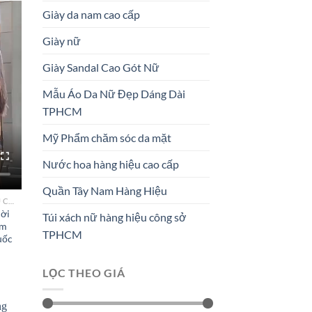
Giày da nam cao cấp
Giày nữ
Giày Sandal Cao Gót Nữ
Mẫu Áo Da Nữ Đẹp Dáng Dài
TPHCM
Mỹ Phẩm chăm sóc da mặt
Nước hoa hàng hiệu cao cấp
Quần Tây Nam Hàng Hiệu
TÚI XÁCH NỮ HÀNG HIỆU CÔNG SỞ TPHCM
hời
Túi xách nữ hàng hiệu công sở
ăm
TPHCM
uốc
LỌC THEO GIÁ