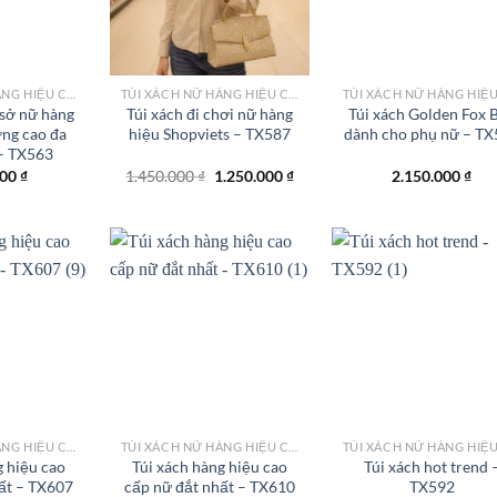
TÚI XÁCH NỮ HÀNG HIỆU CÔNG SỞ TPHCM
TÚI XÁCH NỮ HÀNG HIỆU CÔNG SỞ TPHCM
 sở nữ hàng
Túi xách đi chơi nữ hàng
Túi xách Golden Fox 
ợng cao đa
hiệu Shopviets – TX587
dành cho phụ nữ – TX
– TX563
Giá
Giá
000
₫
1.450.000
₫
1.250.000
₫
2.150.000
₫
gốc
hiện
là:
tại
1.450.000 ₫.
là:
1.250.000 ₫.
Add to
Add to
Add
wishlist
wishlist
wish
TÚI XÁCH NỮ HÀNG HIỆU CÔNG SỞ TPHCM
TÚI XÁCH NỮ HÀNG HIỆU CÔNG SỞ TPHCM
g hiệu cao
Túi xách hàng hiệu cao
Túi xách hot trend 
ất – TX607
cấp nữ đắt nhất – TX610
TX592