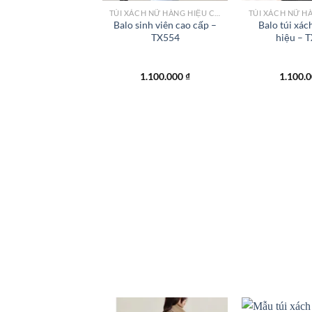
TÚI XÁCH NỮ HÀNG HIỆU CÔNG SỞ TPHCM
Balo sinh viên cao cấp –
Balo túi xác
TX554
hiệu – 
1.100.000
₫
1.100.