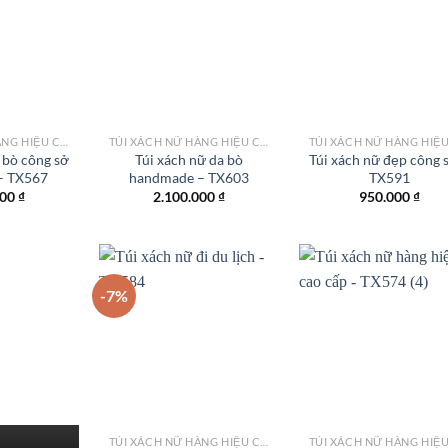
Add to
Add to
Add
wishlist
wishlist
wish
TÚI XÁCH NỮ HÀNG HIỆU CÔNG SỞ TPHCM
TÚI XÁCH NỮ HÀNG HIỆU CÔNG SỞ TPHCM
 bò công sở
Túi xách nữ da bò
Túi xách nữ đẹp công 
 – TX567
handmade – TX603
TX591
000
₫
2.100.000
₫
950.000
₫
-7%
Add to
Add to
Add
wishlist
wishlist
wish
TÚI XÁCH NỮ HÀNG HIỆU CÔNG SỞ TPHCM