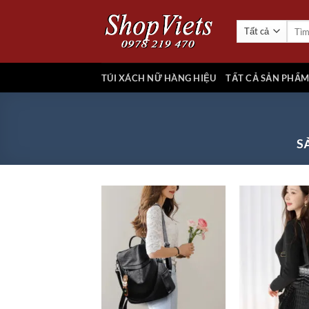
Chuyển
đến
Tìm
kiếm:
nội
dung
TÚI XÁCH NỮ HÀNG HIỆU
TẤT CẢ SẢN PHẨ
S
Add to
wishlist