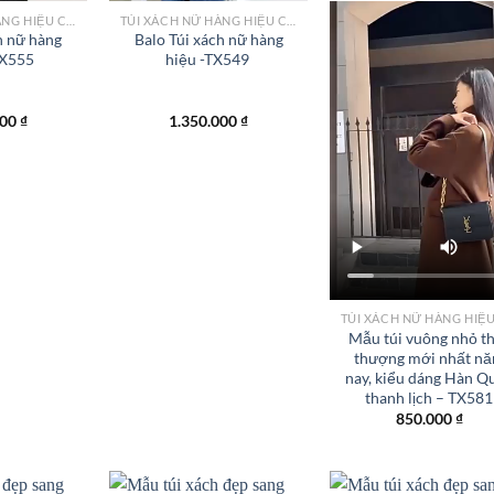
TÚI XÁCH NỮ HÀNG HIỆU CÔNG SỞ TPHCM
TÚI XÁCH NỮ HÀNG HIỆU CÔNG SỞ TPHCM
h nữ hàng
Balo Túi xách nữ hàng
TX555
hiệu -TX549
000
₫
1.350.000
₫
Mẫu túi vuông nhỏ t
thượng mới nhất n
nay, kiểu dáng Hàn Q
thanh lịch – TX581
850.000
₫