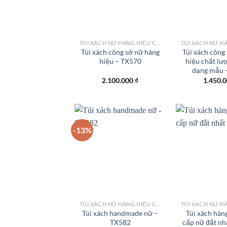
TÚI XÁCH NỮ HÀNG HIỆU CÔNG SỞ TPHCM
Túi xách công sở nữ hàng
Túi xách công
hiệu – TX570
hiệu chất lư
dạng mẫu 
2.100.000
₫
1.450.
-13%
Add to
wishlist
TÚI XÁCH NỮ HÀNG HIỆU CÔNG SỞ TPHCM
Túi xách handmade nữ –
Túi xách hàn
TX582
cấp nữ đắt nh