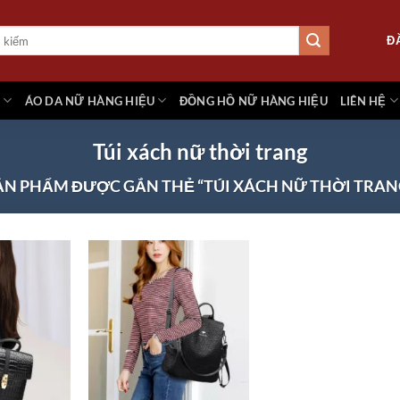
Đ
M
ÁO DA NỮ HÀNG HIỆU
ĐỒNG HỒ NỮ HÀNG HIỆU
LIÊN HỆ
Túi xách nữ thời trang
ẢN PHẨM ĐƯỢC GẮN THẺ “TÚI XÁCH NỮ THỜI TRAN
Add to
Add to
Add
wishlist
wishlist
wish