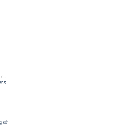
 to
list
TÚI XÁCH NỮ HÀNG HIỆU CÔNG SỞ TPHCM
àng