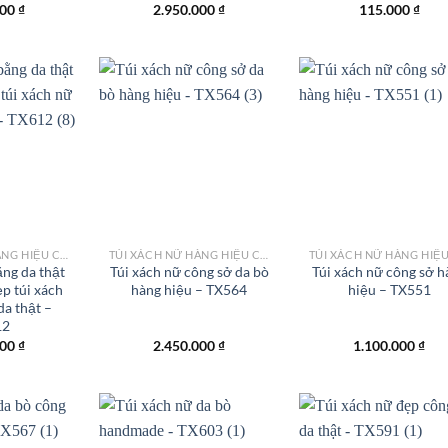
000
₫
2.950.000
₫
115.000
₫
Add to
Add to
Add
wishlist
wishlist
wish
TÚI XÁCH NỮ HÀNG HIỆU CÔNG SỞ TPHCM
TÚI XÁCH NỮ HÀNG HIỆU CÔNG SỞ TPHCM
ằng da thật
Túi xách nữ công sở da bò
Túi xách nữ công sở h
ẹp túi xách
hàng hiệu – TX564
hiệu – TX551
da thật –
12
000
₫
2.450.000
₫
1.100.000
₫