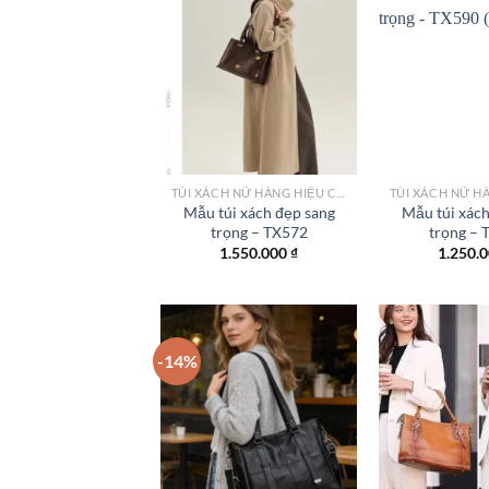
Add to
wishlist
TÚI XÁCH NỮ HÀNG HIỆU CÔNG SỞ TPHCM
Mẫu túi xách đẹp sang
Mẫu túi xách
trọng – TX572
trọng – 
1.550.000
₫
1.250.
-14%
Add to
wishlist