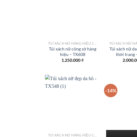
Add to
wishlist
TÚI XÁCH NỮ HÀNG HIỆU CÔNG SỞ TPHCM
Túi xách nữ công sở hàng
Túi xách nữ da
hiệu – TX608
thời trang
1.250.000
₫
2.000.
-14%
Add to
wishlist
TÚI XÁCH NỮ HÀNG HIỆU CÔNG SỞ TPHCM