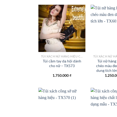
Add to
wishlist
TÚI XÁCH NỮ HÀNG HIỆU CÔNG SỞ TPHCM
Túi cầm tay dạ hội dành
Túi nữ hàng
cho nữ – TX573
chéo màu đen
dung tích lớ
1.750.000
₫
1.250.
Add to
wishlist