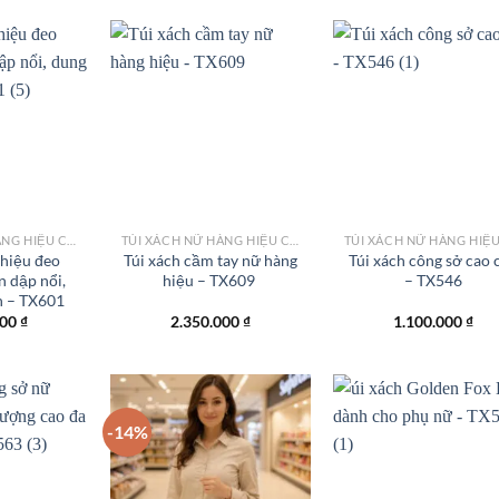
1.450.000 ₫.
là:
1.250.000 ₫.
Add to
Add to
Add
wishlist
wishlist
wish
TÚI XÁCH NỮ HÀNG HIỆU CÔNG SỞ TPHCM
TÚI XÁCH NỮ HÀNG HIỆU CÔNG SỞ TPHCM
 hiệu đeo
Túi xách cầm tay nữ hàng
Túi xách công sở cao 
 dập nổi,
hiệu – TX609
– TX546
n – TX601
000
₫
2.350.000
₫
1.100.000
₫
-14%
Add to
Add to
Add
wishlist
wishlist
wish