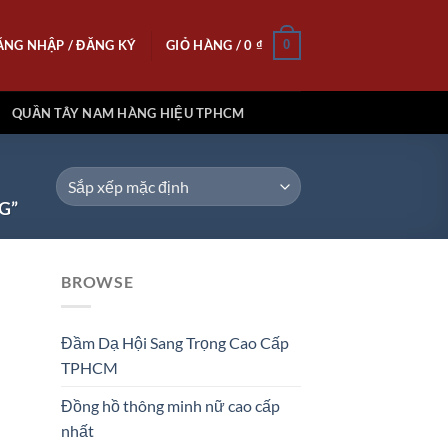
ĂNG NHẬP / ĐĂNG KÝ
GIỎ HÀNG /
0
₫
0
QUẦN TÂY NAM HÀNG HIỆU TPHCM
G”
BROWSE
Đầm Dạ Hội Sang Trọng Cao Cấp
 to
TPHCM
list
Đồng hồ thông minh nữ cao cấp
nhất