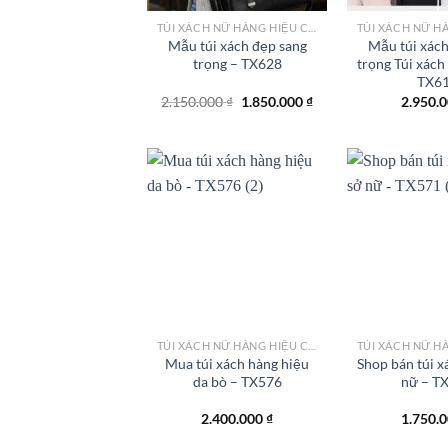
TÚI XÁCH NỮ HÀNG HIỆU CÔNG SỞ TPHCM
Mẫu túi xách đẹp sang
Mẫu túi xách
trọng – TX628
trọng Túi xách
TX6
Giá
Giá
2.150.000
₫
1.850.000
₫
2.950.
gốc
hiện
là:
tại
2.150.000 ₫.
là:
1.850.000 ₫.
Add to
wishlist
TÚI XÁCH NỮ HÀNG HIỆU CÔNG SỞ TPHCM
Mua túi xách hàng hiệu
Shop bán túi x
da bò – TX576
nữ – T
2.400.000
₫
1.750.