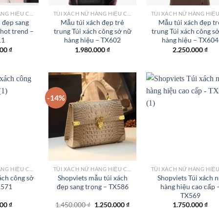
TÚI XÁCH NỮ HÀNG HIỆU CÔNG SỞ TPHCM
TÚI XÁCH NỮ HÀNG HIỆU CÔNG SỞ TPHCM
 đẹp sang
Mẫu túi xách đẹp trẻ
Mẫu túi xách đẹp tr
 hot trend –
trung Túi xách công sở nữ
trung Túi xách công s
11
hàng hiệu – TX602
hàng hiệu – TX604
000
₫
1.980.000
₫
2.250.000
₫
-14%
Add to
Add to
Add
wishlist
wishlist
wish
TÚI XÁCH NỮ HÀNG HIỆU CÔNG SỞ TPHCM
TÚI XÁCH NỮ HÀNG HIỆU CÔNG SỞ TPHCM
ách công sở
Shopviets mẫu túi xách
Shopviets Túi xách 
X571
đẹp sang trọng – TX586
hàng hiệu cao cấp 
TX569
Giá
Giá
000
₫
1.450.000
₫
1.250.000
₫
1.750.000
₫
gốc
hiện
là:
tại